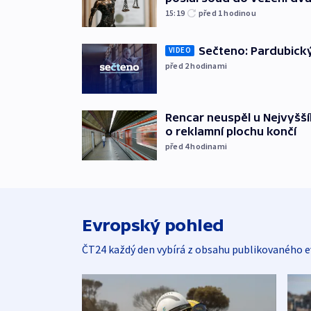
15:19
před 1
hodinou
Sečteno: Pardubický
VIDEO
před 2
hodinami
Rencar neuspěl u Nejvyšší
o reklamní plochu končí
před 4
hodinami
Evropský pohled
ČT24 každý den vybírá z obsahu publikovaného e