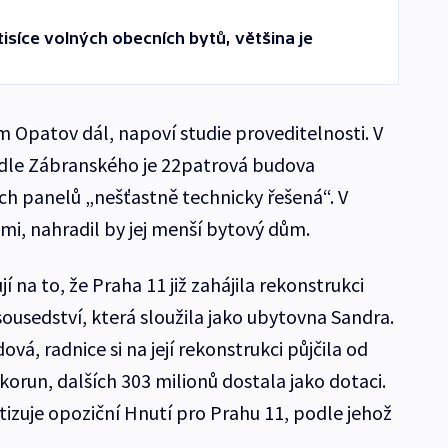
isíce volných obecních bytů, většina je
 Opatov dál, napoví studie proveditelnosti. V
dle Zábranského je 22patrová budova
h panelů „nešťastně technicky řešená“. V
emi, nahradil by jej menší bytový dům.
í na to, že Praha 11 již zahájila rekonstrukci
usedství, která sloužila jako ubytovna Sandra.
vá, radnice si na její rekonstrukci půjčila od
orun, dalších 303 milionů dostala jako dotaci.
tizuje opoziční Hnutí pro Prahu 11, podle jehož