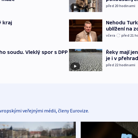
před 20
hodinami
 kraj
Nehodu Turka
ublížení na z
včera
před 21
h
ho soudu. Vleklý spor s DPP
Řeky mají je
je i v přehra
před 22
hodinami
vropskými veřejnými médii, členy Eurovize.