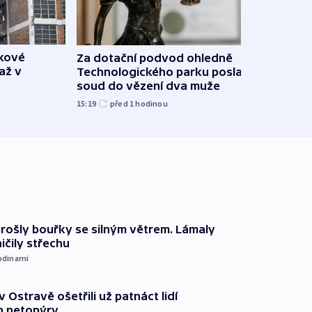
škové
Za dotační podvod ohledně
Letad
až v
Technologického parku poslal
našel
soud do vězení dva muže
píší 
15:19
před 1
hodinou
10:56
prošly bouřky se silným větrem. Lámaly
ičily střechu
odinami
v Ostravě ošetřili už patnáct lidí
 netopýry