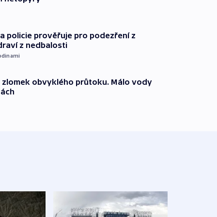
 policie prověřuje pro podezření z
draví z nedbalosti
odinami
n zlomek obvyklého průtoku. Málo vody
dách