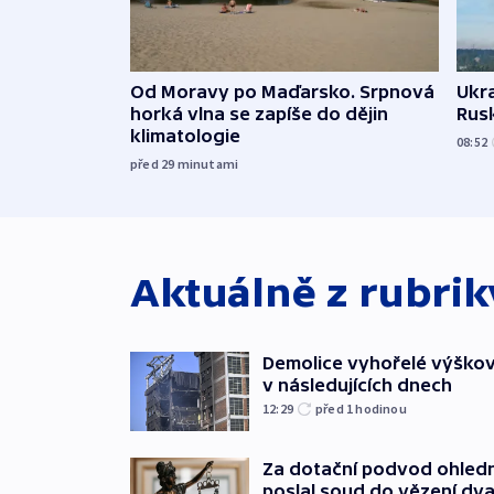
Od Moravy po Maďarsko. Srpnová
Ukra
horká vlna se zapíše do dějin
Rusk
klimatologie
08:52
před 29
minutami
Aktuálně z rubri
Demolice vyhořelé výškov
v následujících dnech
12:29
před 1
hodinou
Za dotační podvod ohled
poslal soud do vězení dv