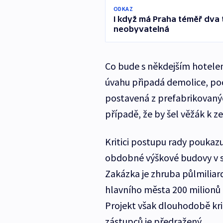
ODKAZ
I když má Praha téměř dva t
neobyvatelná
Co bude s někdejším hotelem
úvahu připadá demolice, po
postavená z prefabrikovanýc
případě, že by šel věžák k z
Kritici postupu rady poukazuj
obdobné výškové budovy v so
Zakázka je zhruba půlmiliardo
hlavního města 200 milionů k
Projekt však dlouhodobě kri
zástupců je předražený.