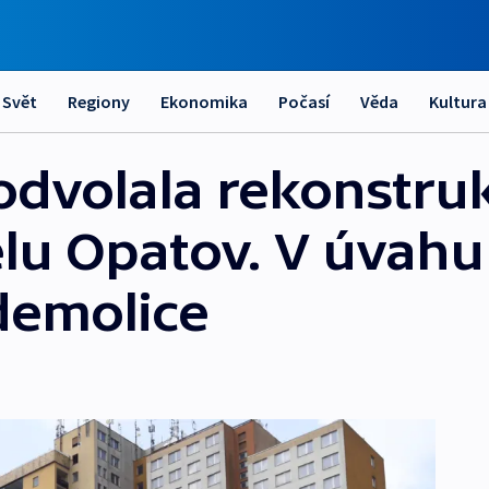
Svět
Regiony
Ekonomika
Počasí
Věda
Kultura
odvolala rekonstruk
lu Opatov. V úvahu
demolice