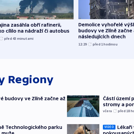
Demolice vyhořelé vý
jina zasáhla obří rafinerii,
budovy ve Zlíně začne 
o cílilo na nádraží či autobus
následujících dnech
před 43
minutami
12:29
před 1
hodinou
ky
Regiony
é budovy ve Zlíně začne až
Částí území 
stromy a pon
včera
před 18
h
ně Technologického parku
Lékaři 
VIDEO
a muže
pokousaných