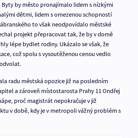
+1. Byty by město pronajímalo lidem s nízkými
alými dětmi, lidem s omezenou schopností
Zábranského to však neodpovídalo městské
nechal projekt přepracovat tak, že by v domě
hly lépe bydlet rodiny. Ukázalo se však, že
ace, což spolu s vysoutěženou cenou vedlo
odvolat.
vala radu městská opozice již na posledním
upitel a zároveň místostarosta Prahy 11 Ondřej
ápe, proč magistrát nepokračuje v již
tu v době, kdy je v metropoli vážný problém s