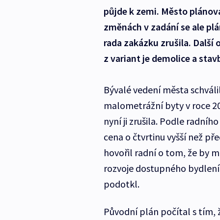
půjde k zemi. Město plánov
změnách v zadání se ale pl
rada zakázku zrušila. Další 
z variant je demolice a st
Bývalé vedení města schváli
malometrážní byty v roce 20
nyní ji zrušila. Podle radní
cena o čtvrtinu vyšší než př
hovořil radní o tom, že by 
rozvoje dostupného bydlení.
podotkl.
Původní plán počítal s tím,