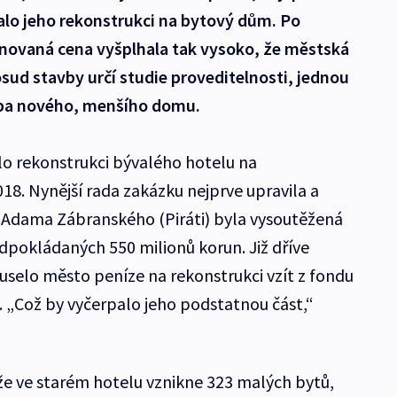
alo jeho rekonstrukci na bytový dům. Po
ánovaná cena vyšplhala tak vysoko, že městská
osud stavby určí studie proveditelnosti, jednou
avba nového, menšího domu.
lo rekonstrukci bývalého hotelu na
18. Nynější rada zakázku nejprve upravila a
ho Adama Zábranského (Piráti) byla vysoutěžená
edpokládaných 550 milionů korun. Již dříve
muselo město peníze na rekonstrukci vzít z fondu
 „Což by vyčerpalo jeho podstatnou část,“
 že ve starém hotelu vznikne 323 malých bytů,