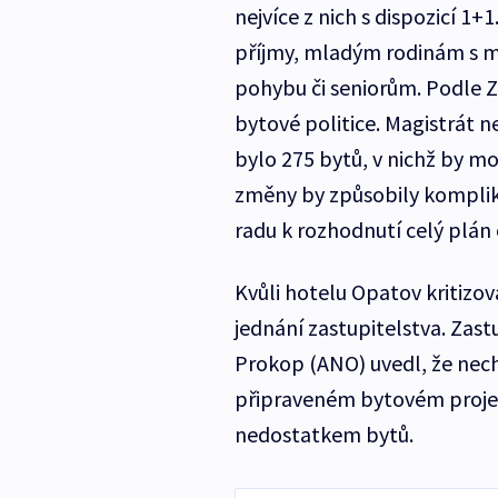
nejvíce z nich s dispozicí 1
příjmy, mladým rodinám s m
pohybu či seniorům. Podle 
bytové politice. Magistrát 
bylo 275 bytů, v nichž by mo
změny by způsobily komplik
radu k rozhodnutí celý plán 
Kvůli hotelu Opatov kritizo
jednání zastupitelstva. Zast
Prokop (ANO) uvedl, že nech
připraveném bytovém projek
nedostatkem bytů.