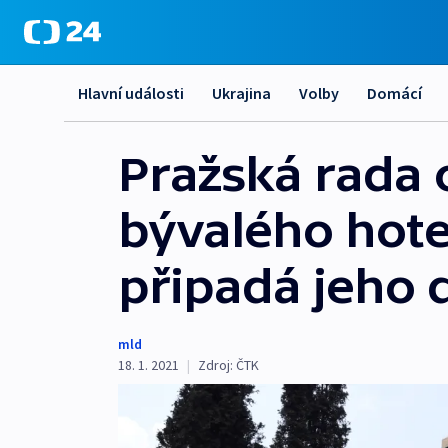
Hlavní události
Ukrajina
Volby
Domácí
Pražská rada 
bývalého hote
připadá jeho 
mld
18. 1. 2021
|
Zdroj:
ČTK