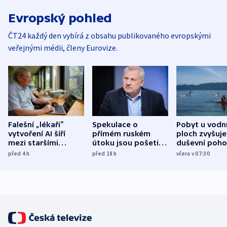
Evropský pohled
ČT24 každý den vybírá z obsahu publikovaného evropskými
veřejnými médii, členy Eurovize.
Falešní „lékaři“
Spekulace o
Pobyt u vodn
vytvoření AI šíří
přímém ruském
ploch zvyšuje
mezi staršími
útoku jsou pošetilé,
duševní poho
Poláky nebezpečné
míní estonský
ukázala
před 4
h
před 18
h
včera v 07:30
zdravotní rady
bezpečnostní
mezinárodní 
expert