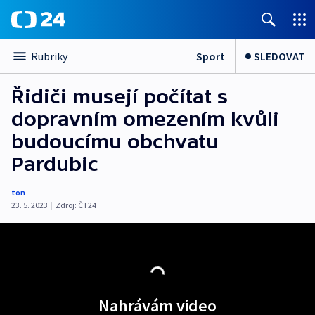
Sport
SLEDOVAT
Rubriky
Řidiči musejí počítat s
dopravním omezením kvůli
budoucímu obchvatu
Pardubic
ton
23. 5. 2023
|
Zdroj:
ČT24
Nahrávám video