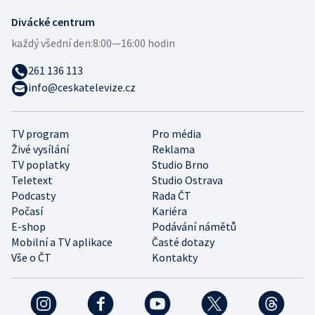
Divácké centrum
každý všední den:
8:00—16:00 hodin
261 136 113
info@ceskatelevize.cz
TV program
Pro média
Živé vysílání
Reklama
TV poplatky
Studio Brno
Teletext
Studio Ostrava
Podcasty
Rada ČT
Počasí
Kariéra
E-shop
Podávání námětů
Mobilní a TV aplikace
Časté dotazy
Vše o ČT
Kontakty