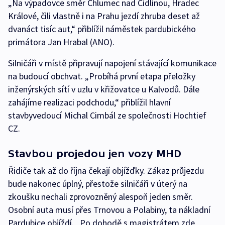
„Na výpadovce směr Chlumec nad Cidlinou, Hradec
Králové, čili vlastně i na Prahu jezdí zhruba deset až
dvanáct tisíc aut,“ přiblížil náměstek pardubického
primátora Jan Hrabal (ANO).
Silničáři v místě připravují napojení stávající komunikace
na budoucí obchvat. „Probíhá první etapa přeložky
inženýrských sítí v uzlu v křižovatce u Kalvodů. Dále
zahájíme realizaci podchodu,“ přiblížil hlavní
stavbyvedoucí Michal Cimbál ze společnosti Hochtief
CZ.
Stavbou projedou jen vozy MHD
Řidiče tak až do října čekají objížďky. Zákaz průjezdu
bude nakonec úplný, přestože silničáři v úterý na
zkoušku nechali zprovozněný alespoň jeden směr.
Osobní auta musí přes Trnovou a Polabiny, ta nákladní
Pardubice objíždí. „Po dohodě s magistrátem zde