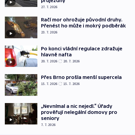
průjezdný
27. 7. 2026
Račí mor ohrožuje původní druhy.
Přenést ho může i mokrý podběrák
23. 7. 2026
Po konci vládní regulace zdražuje
hlavně nafta
20. 7. 2026
20. 7. 2026
Přes Brno prošla menší supercela
15. 7. 2026
15. 7. 2026
„Nevnímal a nic nejedl.“ Úřady
prověřují nelegální domovy pro
seniory
7. 7. 2026