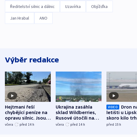
Ředitelství silnic a dálnic
Uzavírka
Objížďka
Jan Hrabal
ANO
Výběr redakce
Hejtmani řeší
Ukrajina zasáhla
Dron n
VIDEO
chybějící peníze na
sklad Wildberries,
letišti u Lips
opravu silnic. Jsou
Rusové útočili na
skoro kilo trh
nenárokové, namítá
trh, hasiče či
indicie ukazuj
včera
před 14
h
včera
před 14
h
před 15
h
ministerstvo
stadion
Rusko