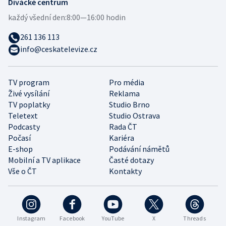
Divácké centrum
každý všední den:
8:00—16:00 hodin
261 136 113
info@ceskatelevize.cz
TV program
Pro média
Živé vysílání
Reklama
TV poplatky
Studio Brno
Teletext
Studio Ostrava
Podcasty
Rada ČT
Počasí
Kariéra
E-shop
Podávání námětů
Mobilní a TV aplikace
Časté dotazy
Vše o ČT
Kontakty
Instagram
Facebook
YouTube
X
Threads