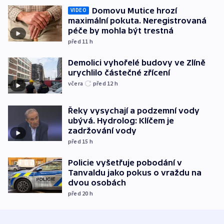
Domovu Mutice hrozí
VIDEO
maximální pokuta. Neregistrovaná
péče by mohla být trestná
před 11
h
Demolici vyhořelé budovy ve Zlíně
urychlilo částečné zřícení
včera
před 12
h
Řeky vysychají a podzemní vody
ubývá. Hydrolog: Klíčem je
zadržování vody
před 15
h
Policie vyšetřuje pobodání v
Tanvaldu jako pokus o vraždu na
dvou osobách
před 20
h