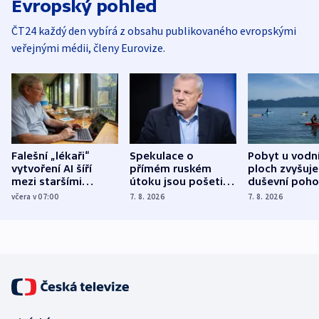
Evropský pohled
ČT24 každý den vybírá z obsahu publikovaného evropskými
veřejnými médii, členy Eurovize.
Falešní „lékaři“
Spekulace o
Pobyt u vodn
vytvoření AI šíří
přímém ruském
ploch zvyšuje
mezi staršími
útoku jsou pošetilé,
duševní poho
Poláky nebezpečné
míní estonský
ukázala
včera v 07:00
7. 8. 2026
7. 8. 2026
zdravotní rady
bezpečnostní
mezinárodní 
expert