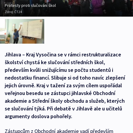
Protesty proti slučování škol
Zdroj:
ČT24
Jihlava – Kraj Vysočina se v rámci restrukturalizace
školství chystá ke slučování středních škol,
především kvůli snižujícímu se počtu studentů i
nedostatku financí. Slibuje si od toho navíc zlepšení
jejich úrovně. Kraj v tažení za svým cílem uspořádal
veřejnou besedu se zástupci jihlavské Obchodní
akademie a Střední školy obchodu a služeb, kterých
se slučování týká. Při debatě v Jihlavě ale u učitelů
argumenty doslova pohořely.
Zástupcům z Obchodní akademie vadí především