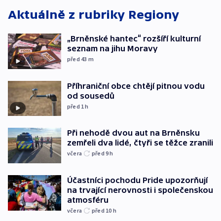
Aktuálně z rubriky
Regiony
„Brněnské hantec“ rozšíří kulturní
seznam na jihu Moravy
před 43
m
Příhraniční obce chtějí pitnou vodu
od sousedů
před 1
h
Při nehodě dvou aut na Brněnsku
zemřeli dva lidé, čtyři se těžce zranili
včera
před 9
h
Účastníci pochodu Pride upozorňují
na trvající nerovnosti i společenskou
atmosféru
včera
před 10
h