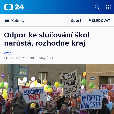
Sport
SLEDOVAT
Rubriky
Odpor ke slučování škol
narůstá, rozhodne kraj
ČT24
21. 6. 2011
21. 6. 2011
|
Zdroj:
ČT24