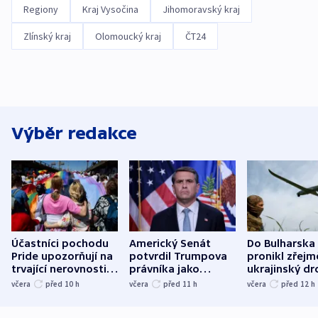
Regiony
Kraj Vysočina
Jihomoravský kraj
Zlínský kraj
Olomoucký kraj
ČT24
Výběr redakce
Účastníci pochodu
Americký Senát
Do Bulharska
Pride upozorňují na
potvrdil Trumpova
pronikl zřejm
trvající nerovnosti i
právníka jako
ukrajinský dr
společenskou
ministra
explodoval k
včera
před 10
h
včera
před 11
h
včera
před 12
h
atmosféru
spravedlnosti
od plynovod