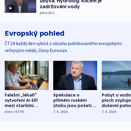
ubývá. Hydrolog: Klíčem je
zadržování vody
před 23
h
Evropský pohled
ČT24 každý den vybírá z obsahu publikovaného evropskými
veřejnými médii, členy Eurovize.
Falešní „lékaři“
Spekulace o
Pobyt u vodn
vytvoření AI šíří
přímém ruském
ploch zvyšuje
mezi staršími
útoku jsou pošetilé,
duševní poho
Poláky nebezpečné
míní estonský
ukázala
včera v 07:00
7. 8. 2026
7. 8. 2026
zdravotní rady
bezpečnostní
mezinárodní 
expert