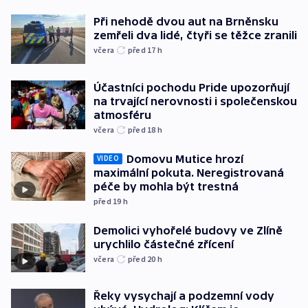
Při nehodě dvou aut na Brněnsku
zemřeli dva lidé, čtyři se těžce zranili
včera
před 17
h
Účastníci pochodu Pride upozorňují
na trvající nerovnosti i společenskou
atmosféru
včera
před 18
h
Domovu Mutice hrozí
VIDEO
maximální pokuta. Neregistrovaná
péče by mohla být trestná
před 19
h
Demolici vyhořelé budovy ve Zlíně
urychlilo částečné zřícení
včera
před 20
h
Řeky vysychají a podzemní vody