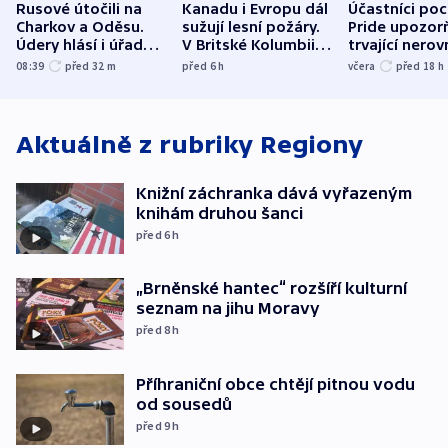
Rusové útočili na
Kanadu i Evropu dál
Účastníci po
Charkov a Oděsu.
sužují lesní požáry.
Pride upozorň
Údery hlásí i úřady v
V Britské Kolumbii
trvající nerov
Bělgorodu
evakuovali tisíce lidí
společensko
08:39
před 32
m
před 6
h
včera
před 18
h
atmosféru
Aktuálně z rubriky
Regiony
Knižní záchranka dává vyřazeným
knihám druhou šanci
před 6
h
„Brněnské hantec“ rozšíří kulturní
seznam na jihu Moravy
před 8
h
Příhraniční obce chtějí pitnou vodu
od sousedů
před 9
h