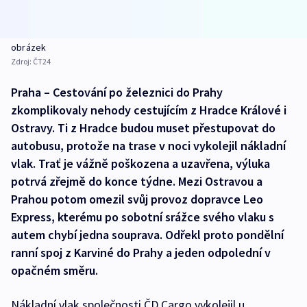
obrázek
Zdroj:
ČT24
Praha – Cestování po železnici do Prahy
zkomplikovaly nehody cestujícím z Hradce Králové i
Ostravy. Ti z Hradce budou muset přestupovat do
autobusu, protože na trase v noci vykolejil nákladní
vlak. Trať je vážně poškozena a uzavřena, výluka
potrvá zřejmě do konce týdne. Mezi Ostravou a
Prahou potom omezil svůj provoz dopravce Leo
Express, kterému po sobotní srážce svého vlaku s
autem chybí jedna souprava. Odřekl proto pondělní
ranní spoj z Karviné do Prahy a jeden odpolední v
opačném směru.
Nákladní vlak společnosti ČD Cargo vykolejil u