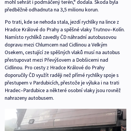
mohl sehrát i podmáčený terén,“ dodala. Škoda byla
předběžně odhadnuta na 3,5 milionu korun.
Po trati, kde se nehoda stala, jezdí rychlíky na lince z
Hradce Králové do Prahy a spěšné vlaky Trutnov–Kolín.
Namísto rychlíků zavedly ČD náhradní autobusovou
dopravu mezi Chlumcem nad Cidlinou a Velkým
Osekem, cestující ze spěšných vlaků musí na autobus
přestupovat mezi Převýšovem a Dobšicemi nad
Cidlinou. Pro cesty z Hradce Králové do Prahy
doporučily ČD využít raději než přímé rychlíky spoje s
přestupem v Pardubicích, přestože je výluka i na trati
Hradec–Pardubice a některé osobní vlaky jsou rovněž
nahrazeny autobusem.