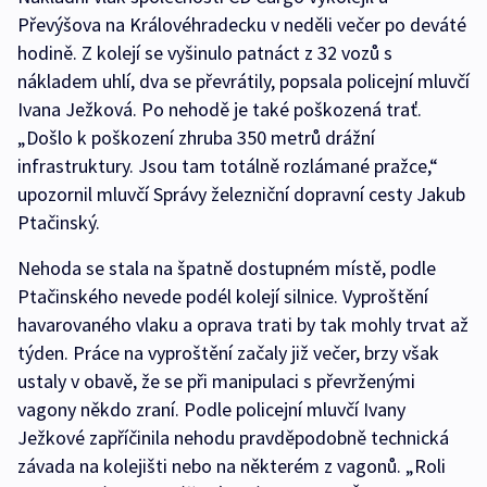
Převýšova na Královéhradecku v neděli večer po deváté
hodině. Z kolejí se vyšinulo patnáct z 32 vozů s
nákladem uhlí, dva se převrátily, popsala policejní mluvčí
Ivana Ježková. Po nehodě je také poškozená trať.
„Došlo k poškození zhruba 350 metrů drážní
infrastruktury. Jsou tam totálně rozlámané pražce,“
upozornil mluvčí Správy železniční dopravní cesty Jakub
Ptačinský.
Nehoda se stala na špatně dostupném místě, podle
Ptačinského nevede podél kolejí silnice. Vyproštění
havarovaného vlaku a oprava trati by tak mohly trvat až
týden. Práce na vyproštění začaly již večer, brzy však
ustaly v obavě, že se při manipulaci s převrženými
vagony někdo zraní. Podle policejní mluvčí Ivany
Ježkové zapříčinila nehodu pravděpodobně technická
závada na kolejišti nebo na některém z vagonů. „Roli