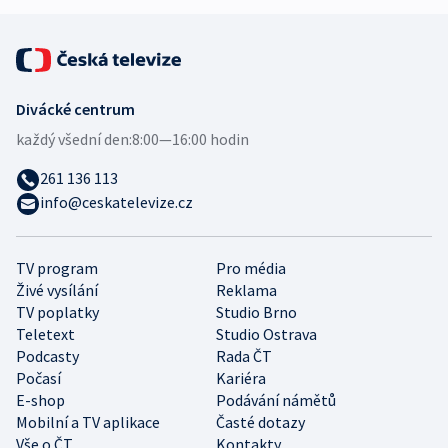
Divácké centrum
každý všední den:
8:00—16:00 hodin
261 136 113
info@ceskatelevize.cz
TV program
Pro média
Živé vysílání
Reklama
TV poplatky
Studio Brno
Teletext
Studio Ostrava
Podcasty
Rada ČT
Počasí
Kariéra
E-shop
Podávání námětů
Mobilní a TV aplikace
Časté dotazy
Vše o ČT
Kontakty