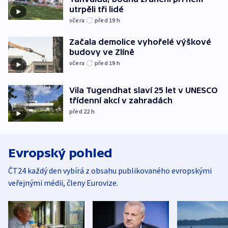
utrpěli tři lidé
včera
před 19
h
Začala demolice vyhořelé výškové
budovy ve Zlíně
včera
před 19
h
Vila Tugendhat slaví 25 let v UNESCO
třídenní akcí v zahradách
před 22
h
Evropský pohled
ČT24 každý den vybírá z obsahu publikovaného evropskými
veřejnými médii, členy Eurovize.