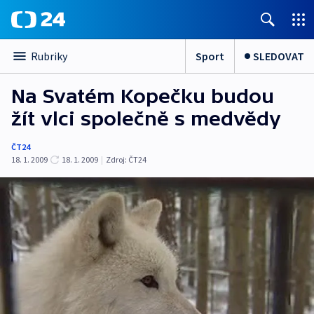
Sport
SLEDOVAT
Rubriky
Na Svatém Kopečku budou
žít vlci společně s medvědy
ČT24
18. 1. 2009
18. 1. 2009
|
Zdroj:
ČT24