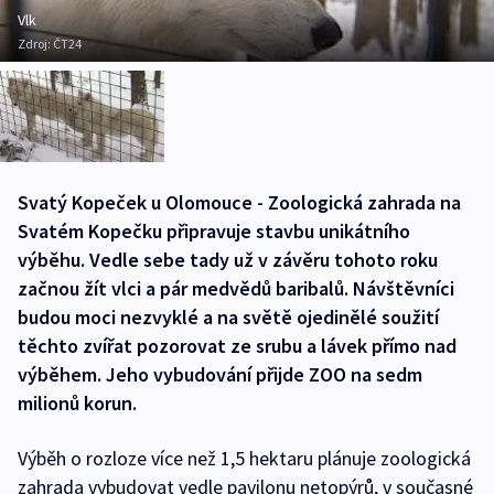
Vlk
Zdroj:
ČT24
Svatý Kopeček u Olomouce - Zoologická zahrada na
Svatém Kopečku připravuje stavbu unikátního
výběhu. Vedle sebe tady už v závěru tohoto roku
začnou žít vlci a pár medvědů baribalů. Návštěvníci
budou moci nezvyklé a na světě ojedinělé soužití
těchto zvířat pozorovat ze srubu a lávek přímo nad
výběhem. Jeho vybudování přijde ZOO na sedm
milionů korun.
Výběh o rozloze více než 1,5 hektaru plánuje zoologická
zahrada vybudovat vedle pavilonu netopýrů, v současné