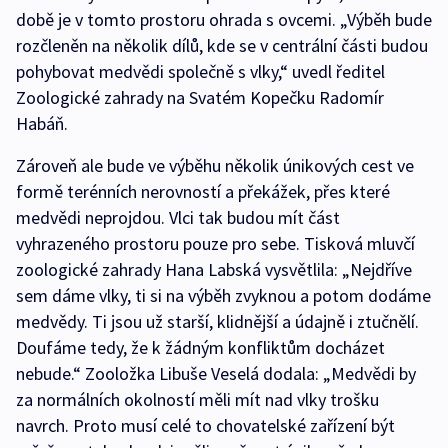
době je v tomto prostoru ohrada s ovcemi. „Výběh bude
rozčleněn na několik dílů, kde se v centrální části budou
pohybovat medvědi společně s vlky,“ uvedl ředitel
Zoologické zahrady na Svatém Kopečku Radomír
Habáň.
Zároveň ale bude ve výběhu několik únikových cest ve
formě terénních nerovností a překážek, přes které
medvědi neprojdou. Vlci tak budou mít část
vyhrazeného prostoru pouze pro sebe. Tisková mluvčí
zoologické zahrady Hana Labská vysvětlila: „Nejdříve
sem dáme vlky, ti si na výběh zvyknou a potom dodáme
medvědy. Ti jsou už starší, klidnější a údajně i ztučnělí.
Doufáme tedy, že k žádným konfliktům docházet
nebude.“ Zooložka Libuše Veselá dodala: „Medvědi by
za normálních okolností měli mít nad vlky trošku
navrch. Proto musí celé to chovatelské zařízení být