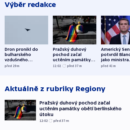
Výběr redakce
Dron pronikl do
Pražský duhový
Americký Sen
bulharského
pochod začal
potvrdil Blan
vzdušného
uctěním památky
jako ministra
prostoru,
obětí berlínského
spravedlnost
před 29
m
12:02
před 37
m
před 41
m
explodoval kilometr
útoku
od plynovodu
Aktuálně z rubriky
Regiony
Pražský duhový pochod začal
uctěním památky obětí berlínského
útoku
12:02
před 37
m