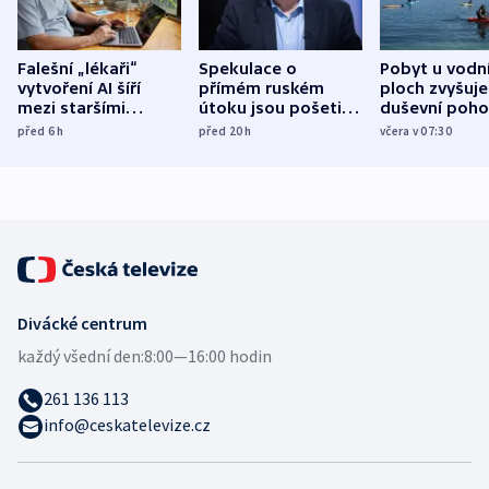
Falešní „lékaři“
Spekulace o
Pobyt u vodn
vytvoření AI šíří
přímém ruském
ploch zvyšuje
mezi staršími
útoku jsou pošetilé,
duševní poho
Poláky nebezpečné
míní estonský
ukázala
před 6
h
před 20
h
včera v 07:30
zdravotní rady
bezpečnostní
mezinárodní 
expert
Divácké centrum
každý všední den:
8:00—16:00 hodin
261 136 113
info@ceskatelevize.cz