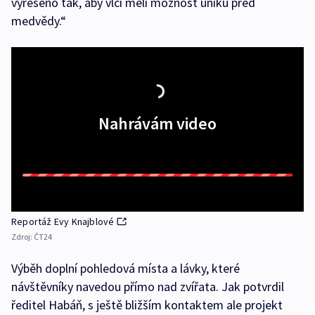
vyřešeno tak, aby vlci měli možnost úniku před
medvědy.“
Nahrávám video
Reportáž Evy Knajblové
Zdroj:
ČT24
Výběh doplní pohledová místa a lávky, které
návštěvníky navedou přímo nad zvířata. Jak potvrdil
ředitel Habáň, s ještě bližším kontaktem ale projekt