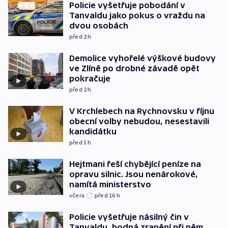
Policie vyšetřuje pobodání v
Tanvaldu jako pokus o vraždu na
dvou osobách
před 2
h
Demolice vyhořelé výškové budovy
ve Zlíně po drobné závadě opět
pokračuje
před 2
h
V Krchlebech na Rychnovsku v říjnu
obecní volby nebudou, nesestavili
kandidátku
před 5
h
Hejtmani řeší chybějící peníze na
opravu silnic. Jsou nenárokové,
namítá ministerstvo
včera
před 16
h
Policie vyšetřuje násilný čin v
Tanvaldu, bodná zranění při něm