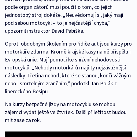
podle organizátorů musí poučit o tom, co jejich
jednostopý stroj dokáže. „Neuvědomují si, jaký mají
pod sebou motocykl – to je nejčastější chyba,“
upozornil instruktor David Pabiška.
Oproti obdobným školením pro řidiče aut jsou kurzy pro
motorkáře zdarma. Kromě krajské kasy na ně přispěla i
Evropská unie. Mají pomoci ke snížení nehodovosti
motocyklů. „Nehody motorkářů mají ty nejzávažnější
následky. Třetina nehod, které se stanou, končí vážným
nebo i smrtelným zraněním,“ podotkl Jan Polák z
libereckého Besipu.
Na kurzy bezpečné jízdy na motocyklu se mohou
zájemci vydat ještě ve čtvrtek. Další příležitost budou
mít zase za rok.