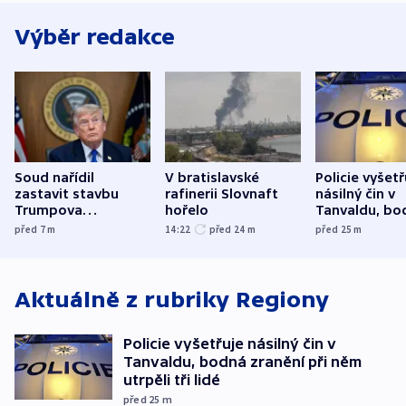
Výběr redakce
Soud nařídil
V bratislavské
Policie vyšetř
zastavit stavbu
rafinerii Slovnaft
násilný čin v
Trumpova
hořelo
Tanvaldu, bo
tanečního sálu
zranění při n
před 7
m
14:22
před 24
m
před 25
m
utrpěli tři lid
Aktuálně z rubriky
Regiony
Policie vyšetřuje násilný čin v
Tanvaldu, bodná zranění při něm
utrpěli tři lidé
před 25
m