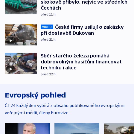
skokově přibylo, nejvíc ve středních
Čechách
před 11
h
České firmy usilují o zakázky
VIDEO
při dostavbě Dukovan
před 21
h
Sběr starého železa pomáhá
dobrovolným hasičům financovat
techniku i akce
před 22
h
Evropský pohled
ČT24 každý den vybírá z obsahu publikovaného evropskými
veřejnými médii, členy Eurovize.