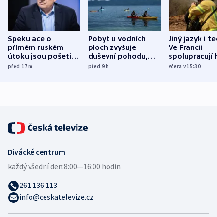
Spekulace o
Pobyt u vodních
Jiný jazyk i t
přímém ruském
ploch zvyšuje
Ve Francii
útoku jsou pošetilé,
duševní pohodu,
spolupracují h
míní estonský
ukázala
různých zemí
před 17
m
před 9
h
včera v 15:30
bezpečnostní
mezinárodní studie
expert
Divácké centrum
každý všední den:
8:00—16:00 hodin
261 136 113
info@ceskatelevize.cz