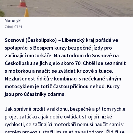
Motocykl
Zdroj:
ČT24
Sosnová (Českolipsko) – Liberecký kraj pořádá ve
spolupráci s Besipem kurzy bezpečné jízdy pro
začínající motorkáře. Na autodrom do Sosnové na
Českolipsku se jich sjelo skoro 70. Chtěli se seznámit
s motorkou a naučit se zvládat krizové situace.
Nezkušenost řidičů v kombinaci s nečekaně silným
motocyklem je totiž častou příčinou nehod. Kurzy
jsou pro účastníky zdarma.
Jak správně brzdit v náklonu, bezpečně a přitom rychle
projet zatáčku a jak dobře ovládat stroj při nízké
rychlosti, se začínající motorkáři nemusí naučit sami v
ostrém provozu, stačí jim zajet na autodrom. Řidiči se