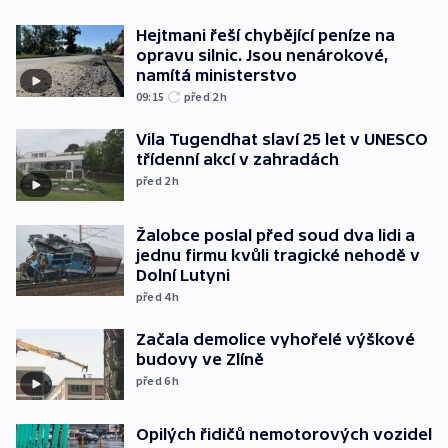
Hejtmani řeší chybějící peníze na
opravu silnic. Jsou nenárokové,
namítá ministerstvo
09:15
před 2
h
Vila Tugendhat slaví 25 let v UNESCO
třídenní akcí v zahradách
před 2
h
Žalobce poslal před soud dva lidi a
jednu firmu kvůli tragické nehodě v
Dolní Lutyni
před 4
h
Začala demolice vyhořelé výškové
budovy ve Zlíně
před 6
h
Opilých řidičů nemotorových vozidel