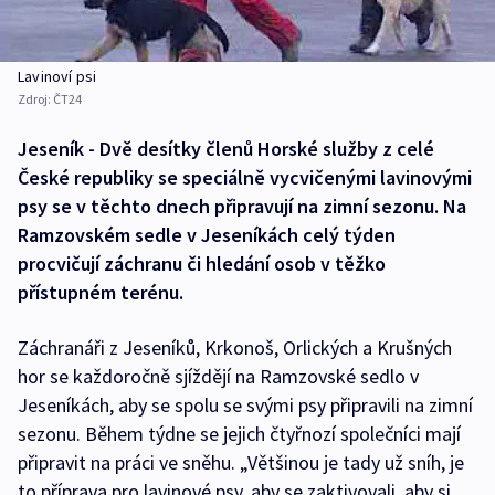
Lavinoví psi
Zdroj:
ČT24
Jeseník - Dvě desítky členů Horské služby z celé
České republiky se speciálně vycvičenými lavinovými
psy se v těchto dnech připravují na zimní sezonu. Na
Ramzovském sedle v Jeseníkách celý týden
procvičují záchranu či hledání osob v těžko
přístupném terénu.
Záchranáři z Jeseníků, Krkonoš, Orlických a Krušných
hor se každoročně sjíždějí na Ramzovské sedlo v
Jeseníkách, aby se spolu se svými psy připravili na zimní
sezonu. Během týdne se jejich čtyřnozí společníci mají
připravit na práci ve sněhu. „Většinou je tady už sníh, je
to příprava pro lavinové psy, aby se zaktivovali, aby si