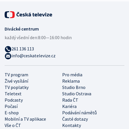
Divácké centrum
každý všední den:
8:00—16:00 hodin
261 136 113
info@ceskatelevize.cz
TV program
Pro média
Živé vysílání
Reklama
TV poplatky
Studio Brno
Teletext
Studio Ostrava
Podcasty
Rada ČT
Počasí
Kariéra
E-shop
Podávání námětů
Mobilní a TV aplikace
Časté dotazy
Vše o ČT
Kontakty