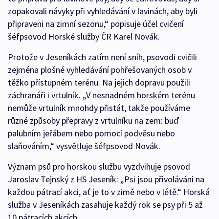
zopakovali návyky při vyhledávání v lavinách, aby byli
připraveni na zimní sezonu,“ popisuje účel cvičení
šéfpsovod Horské služby ČR Karel Novák.
Protože v Jeseníkách zatím není sníh, psovodi cvičili
zejména plošné vyhledávání pohřešovaných osob v
těžko přístupném terénu. Na jejich dopravu použili
záchranáři i vrtulník. „V nesnadném horském terénu
nemůže vrtulník mnohdy přistát, takže používáme
různé způsoby přepravy z vrtulníku na zem: buď
palubním jeřábem nebo pomocí podvěsu nebo
slaňováním,“ vysvětluje šéfpsovod Novák.
Význam psů pro horskou službu vyzdvihuje psovod
Jaroslav Tejnský z HS Jeseník: „Psi jsou přivoláváni na
každou pátrací akci, ať je to v zimě nebo v létě.“ Horská
služba v Jeseníkách zasahuje každý rok se psy při 5 až
10 pátracích akcích.