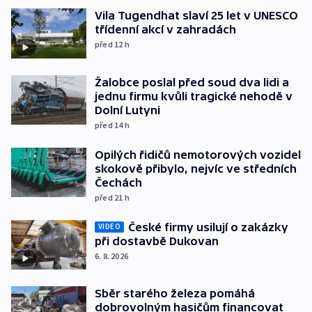
Vila Tugendhat slaví 25 let v UNESCO
třídenní akcí v zahradách
před 12
h
Žalobce poslal před soud dva lidi a
jednu firmu kvůli tragické nehodě v
Dolní Lutyni
před 14
h
Opilých řidičů nemotorových vozidel
skokově přibylo, nejvíc ve středních
Čechách
před 21
h
České firmy usilují o zakázky
VIDEO
při dostavbě Dukovan
6. 8. 2026
Sběr starého železa pomáhá
dobrovolným hasičům financovat