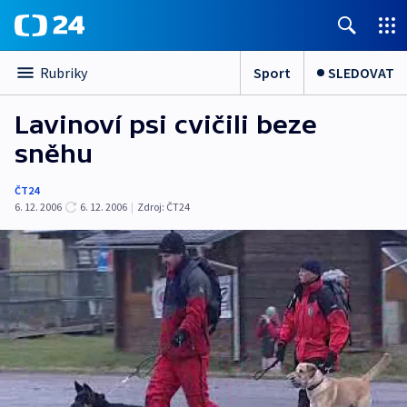
Sport
SLEDOVAT
Rubriky
Lavinoví psi cvičili beze
sněhu
ČT24
6. 12. 2006
6. 12. 2006
|
Zdroj:
ČT24