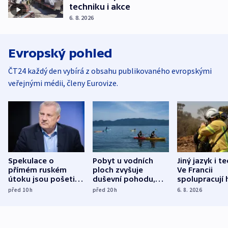
techniku i akce
6. 8. 2026
Evropský pohled
ČT24 každý den vybírá z obsahu publikovaného evropskými
veřejnými médii, členy Eurovize.
Spekulace o
Pobyt u vodních
Jiný jazyk i t
přímém ruském
ploch zvyšuje
Ve Francii
útoku jsou pošetilé,
duševní pohodu,
spolupracují h
míní estonský
ukázala
různých zemí
před 10
h
před 20
h
6. 8. 2026
bezpečnostní
mezinárodní studie
expert