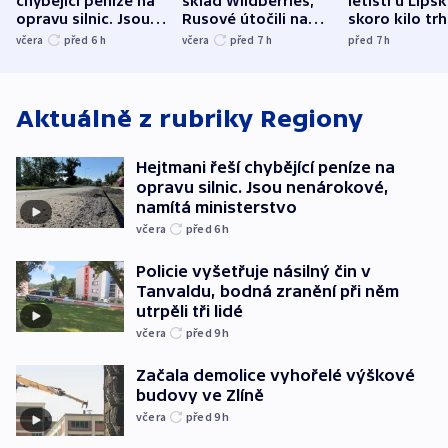
chybějící peníze na
sklad Wildberries,
letišti u Lips
opravu silnic. Jsou
Rusové útočili na
skoro kilo trh
nenárokové, namítá
trh, hasiče či
indicie ukazuj
včera
před 6
h
včera
před 7
h
před 7
h
ministerstvo
stadion
Rusko
Aktuálně z rubriky
Regiony
Hejtmani řeší chybějící peníze na
opravu silnic. Jsou nenárokové,
namítá ministerstvo
včera
před 6
h
Policie vyšetřuje násilný čin v
Tanvaldu, bodná zranění při něm
utrpěli tři lidé
včera
před 9
h
Začala demolice vyhořelé výškové
budovy ve Zlíně
včera
před 9
h