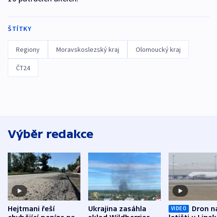
ŠTÍTKY
Regiony
Moravskoslezský kraj
Olomoucký kraj
ČT24
Výběr redakce
Hejtmani řeší
Ukrajina zasáhla
Dron n
VIDEO