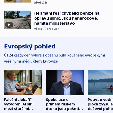
před 12
h
Hejtmani řeší chybějící peníze na
opravu silnic. Jsou nenárokové,
namítá ministerstvo
včera
před 23
h
Evropský pohled
ČT24 každý den vybírá z obsahu publikovaného evropskými
veřejnými médii, členy Eurovize.
Falešní „lékaři“
Spekulace o
Pobyt u vodn
vytvoření AI šíří
přímém ruském
ploch zvyšuje
mezi staršími
útoku jsou pošetilé,
duševní poho