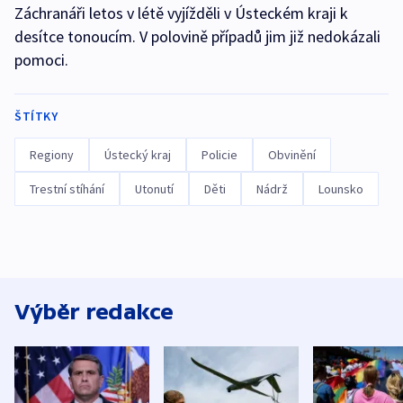
Záchranáři letos v létě vyjížděli v Ústeckém kraji k
desítce tonoucím. V polovině případů jim již nedokázali
pomoci.
ŠTÍTKY
Regiony
Ústecký kraj
Policie
Obvinění
Trestní stíhání
Utonutí
Děti
Nádrž
Lounsko
Výběr redakce