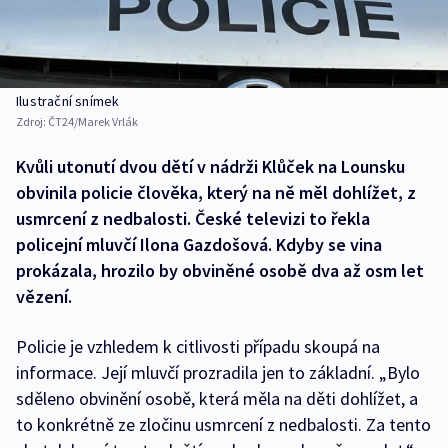
Ilustrační snímek
Zdroj:
ČT24/Marek Vrlák
Kvůli utonutí dvou dětí v nádrži Klůček na Lounsku
obvinila policie člověka, který na ně měl dohlížet, z
usmrcení z nedbalosti. České televizi to řekla
policejní mluvčí Ilona Gazdošová. Kdyby se vina
prokázala, hrozilo by obviněné osobě dva až osm let
vězení.
Policie je vzhledem k citlivosti případu skoupá na
informace. Její mluvčí prozradila jen to základní. „Bylo
sděleno obvinění osobě, která měla na děti dohlížet, a
to konkrétně ze zločinu usmrcení z nedbalosti. Za tento