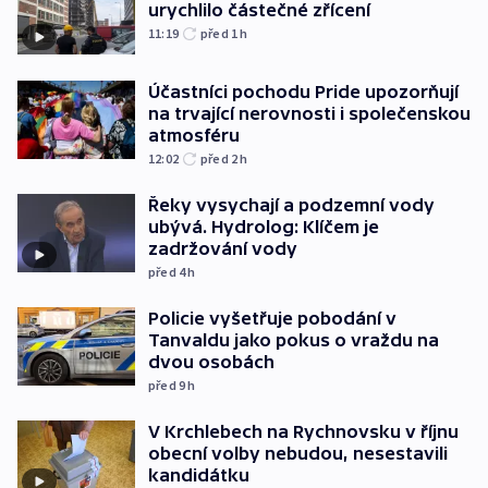
urychlilo částečné zřícení
11:19
před 1
h
Účastníci pochodu Pride upozorňují
na trvající nerovnosti i společenskou
atmosféru
12:02
před 2
h
Řeky vysychají a podzemní vody
ubývá. Hydrolog: Klíčem je
zadržování vody
před 4
h
Policie vyšetřuje pobodání v
Tanvaldu jako pokus o vraždu na
dvou osobách
před 9
h
V Krchlebech na Rychnovsku v říjnu
obecní volby nebudou, nesestavili
kandidátku