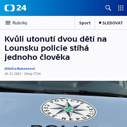
Sport
SLEDOVAT
Rubriky
Kvůli utonutí dvou dětí na
Lounsku policie stíhá
jednoho člověka
Alžběta Mubeenová
10. 11. 2023
|
Zdroj:
ČT24