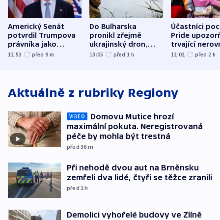
Americký Senát
Do Bulharska
Účastníci po
potvrdil Trumpova
pronikl zřejmě
Pride upozorň
právníka jako
ukrajinský dron,
trvající nerov
ministra
explodoval kilometr
společensko
12:53
před 9
m
13:05
před 1
h
12:02
před 2
h
spravedlnosti
od plynovodu
atmosféru
Aktuálně z rubriky
Regiony
Domovu Mutice hrozí
VIDEO
maximální pokuta. Neregistrovaná
péče by mohla být trestná
před 36
m
Při nehodě dvou aut na Brněnsku
zemřeli dva lidé, čtyři se těžce zranili
před 1
h
Demolici vyhořelé budovy ve Zlíně