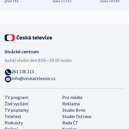
Poláky nebezpečné
míní estonský
ukázala
před 13
h
včera v 17:11
včera v 07:30
zdravotní rady
bezpečnostní
mezinárodní 
expert
Divácké centrum
každý všední den:
8:00—16:00 hodin
261 136 113
info@ceskatelevize.cz
TV program
Pro média
Živé vysílání
Reklama
TV poplatky
Studio Brno
Teletext
Studio Ostrava
Podcasty
Rada ČT