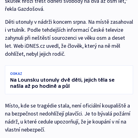
skutek hrozí trest odnětí svobody na dva až osm let,“
řekla Gazdošová.
Děti utonuly v nádrži koncem srpna. Na místě zasahoval
i vrtulník. Podle tehdejších informací České televize
zahynuli při neštěstí sourozenci ve věku osm a deset
let. Web iDNES.cz uvedl, že člověk, který na ně měl
dohlížet, nebyl jejich rodič.
ODKAZ
Na Lounsku utonuly dvě děti, jejich těla se
našla až po hodině a půl
Místo, kde se tragédie stala, není oficiální koupaliště a
na bezpečnost nedohlížejí plavčíci. Je to bývalá požární
nádrž, u které cedule upozorňují, že je koupání v ní na
vlastní nebezpečí.