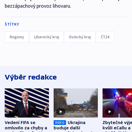
bezzápachový provoz lihovaru.
ŠTÍTKY
Regiony
Liberecký kraj
Ústecký kraj
ČT24
Výběr redakce
Vedení FIFA se
Ukrajina
Zbytečné výj
VIDEO
omluvilo za chyby a
buduje další
kvůli eCallu a