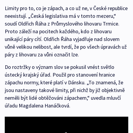
Limity pro to, co je zápach, a co už ne, v České republice
neexistují. „Česká legislativa má v tomto mezeru,“
soudí Oldřich Řáha z Průmyslového lihovaru Trmice.
Proto záleží na pocitech každého, kdo z lihovaru
unikající páry cítí. Oldřich Řáha vyjadřuje nad slovem
vůně velikou nelibost, ale tvrdí, že po všech úpravách už
páry z lihovaru za vůni označit lze.
Do roztržky o význam slov se pokusil vnést světlo
ústecký krajský úřad. Použil pro stanovení hranice
zápachu normy, které platí v Dánsku. „To znamená, že
jsou nastaveny takové limity, při nichž by již objektivně
neměli být lidé obtěžováni zápachem,“ uvedla mluvčí
úřadu Magdalena Hanáčková.