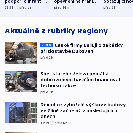
podpořilo Infantina.
opevnění na hranici
obtěžující ho
UEFA trvá na
s Běloruskem
zdržují záchr
17:34
před 1
m
před 14
m
před 1
h
bojkotu
Aktuálně z rubriky
Regiony
České firmy usilují o zakázky
VIDEO
při dostavbě Dukovan
před 2
h
Sběr starého železa pomáhá
dobrovolným hasičům financovat
techniku i akce
před 3
h
Demolice vyhořelé výškové budovy
ve Zlíně začne až v následujících
dnech
12:29
před 6
h