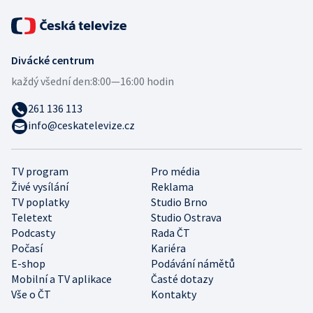
Divácké centrum
každý všední den:
8:00—16:00 hodin
261 136 113
info@ceskatelevize.cz
TV program
Pro média
Živé vysílání
Reklama
TV poplatky
Studio Brno
Teletext
Studio Ostrava
Podcasty
Rada ČT
Počasí
Kariéra
E-shop
Podávání námětů
Mobilní a TV aplikace
Časté dotazy
Vše o ČT
Kontakty