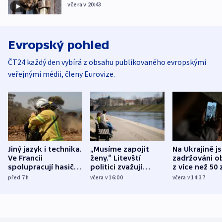
včera v 20:43
Evropský pohled
ČT24 každý den vybírá z obsahu publikovaného evropskými
veřejnými médii, členy Eurovize.
Jiný jazyk i technika.
„Musíme zapojit
Na Ukrajině j
Ve Francii
ženy.“ Litevští
zadržováni o
spolupracují hasiči z
politici zvažují
z více než 50 
různých zemí
dohodu o
Bojovali na s
před 7
h
včera v 16:00
včera v 14:37
demografii
Ruska