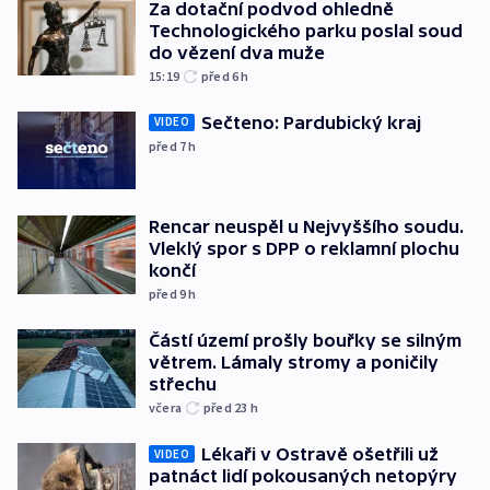
Za dotační podvod ohledně
Technologického parku poslal soud
do vězení dva muže
15:19
před 6
h
Sečteno: Pardubický kraj
VIDEO
před 7
h
Rencar neuspěl u Nejvyššího soudu.
Vleklý spor s DPP o reklamní plochu
končí
před 9
h
Částí území prošly bouřky se silným
větrem. Lámaly stromy a poničily
střechu
včera
před 23
h
Lékaři v Ostravě ošetřili už
VIDEO
patnáct lidí pokousaných netopýry