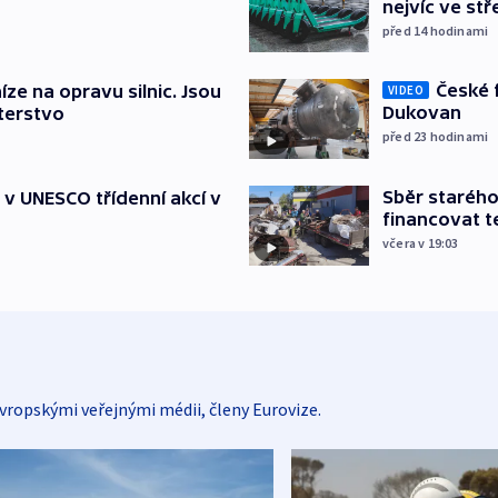
nejvíc ve st
před 14
hodinami
České 
íze na opravu silnic. Jsou
VIDEO
Dukovan
terstvo
před 23
hodinami
Sběr staréh
t v UNESCO třídenní akcí v
financovat t
včera v 19:03
vropskými veřejnými médii, členy Eurovize.