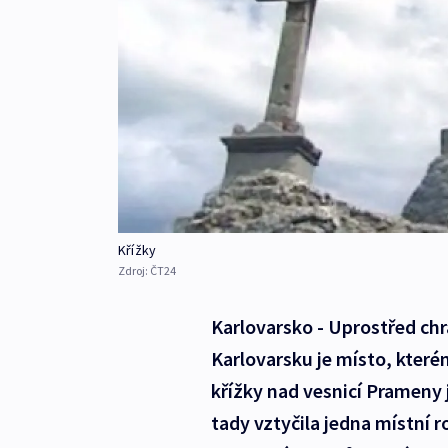
Křížky
Zdroj:
ČT24
Karlovarsko - Uprostřed chr
Karlovarsku je místo, které
křížky nad vesnicí Prameny 
tady vztyčila jedna místní r