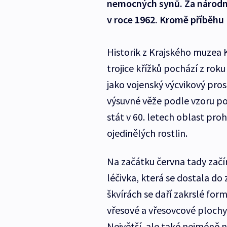
nemocných synů. Za národní
v roce 1962. Kromě příběhu K
Historik z Krajského muzea K
trojice křížků pochází z rok
jako vojenský výcvikový pro
výsuvné věže podle vzoru po
stát v 60. letech oblast pro
ojedinělých rostlin.
Na začátku června tady začín
léčivka, která se dostala do
škvírách se daří zakrslé for
vřesové a vřesovcové plochy
Největší, ale také nejméně ná