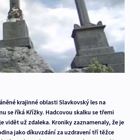
áněné krajinné oblasti Slavkovský les na
mu se říká Křížky. Hadcovou skalku se třemi
je vidět už zdaleka. Kroniky zaznamenaly, že je
odina jako díkuvzdání za uzdravení tří těžce