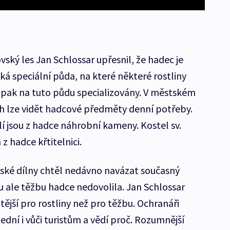
ský les Jan Schlossar upřesnil, že hadec je
á speciální půda, na které některé rostliny
opak na tuto půdu specializovány. V městském
h lze vidět hadcové předměty denní potřeby.
í jsou z hadce náhrobní kameny. Kostel sv.
z hadce křtitelnici.
ské dílny chtěl nedávno navázat současný
ale těžbu hadce nedovolila. Jan Schlossar
itější pro rostliny než pro těžbu. Ochranáři
ední i vůči turistům a vědí proč. Rozumnější