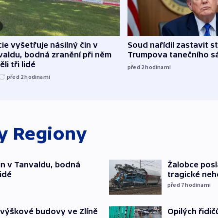
cie vyšetřuje násilný čin v
Soud nařídil zastavit s
aldu, bodná zranění při něm
Trumpova tanečního s
li tři lidé
před 2
hodinami
před 2
hodinami
ky
Regiony
čin v Tanvaldu, bodná
Žalobce posla
lidé
tragické neh
před 7
hodinami
Opilých řidi
 výškové budovy ve Zlíně