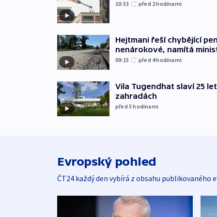
10:53
před 2
hodinami
Hejtmani řeší chybějící pen
nenárokové, namítá minis
09:15
před 4
hodinami
Vila Tugendhat slaví 25 le
zahradách
před 5
hodinami
Evropský pohled
ČT24 každý den vybírá z obsahu publikovaného e