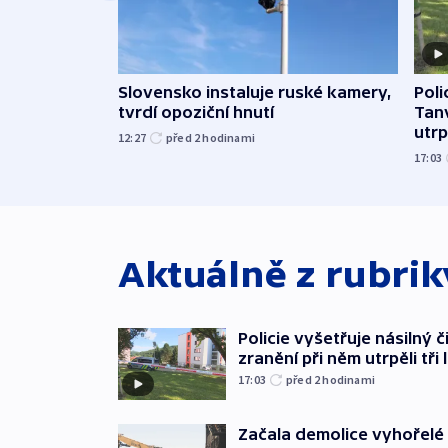
Slovensko instaluje ruské kamery,
Poli
tvrdí opoziční hnutí
Tanv
utrpě
12:27
před 2
hodinami
17:03
Aktuálně z rubri
Policie vyšetřuje násilný 
zranění při něm utrpěli tři 
17:03
před 2
hodinami
Začala demolice vyhořelé