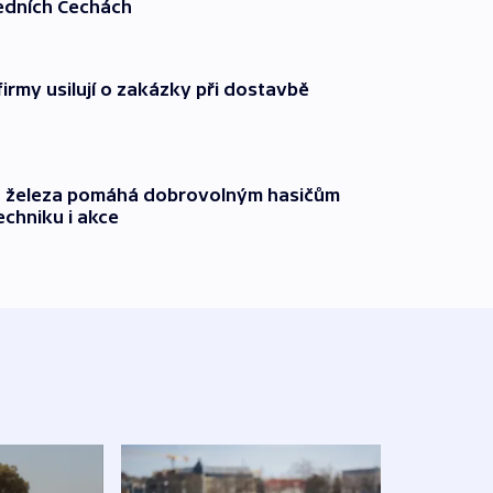
ředních Čechách
firmy usilují o zakázky při dostavbě
o železa pomáhá dobrovolným hasičům
echniku i akce