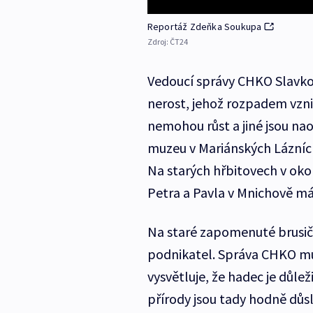
Reportáž Zdeňka Soukupa
Zdroj:
ČT24
Vedoucí správy CHKO Slavkov
nerost, jehož rozpadem vznik
nemohou růst a jiné jsou na
muzeu v Mariánských Lázníc
Na starých hřbitovech v okol
Petra a Pavla v Mnichově má 
Na staré zapomenuté brusič
podnikatel. Správa CHKO mu 
vysvětluje, že hadec je důlež
přírody jsou tady hodně důsl