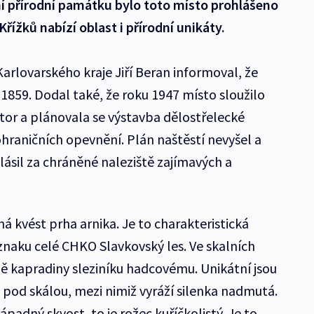
 přírodní památku bylo toto místo prohlášeno
řížků nabízí oblast i přírodní unikáty.
arlovarského kraje Jiří Beran informoval, že
u 1859. Dodal také, že roku 1947 místo sloužilo
stor a plánovala se výstavba dělostřelecké
hraničních opevnění. Plán naštěstí nevyšel a
hlásil za chráněné naleziště zajímavých a
á kvést prha arnika. Je to charakteristická
 znaku celé CHKO Slavkovský les. Ve skalních
mě kapradiny sleziníku hadcovému. Unikátní jsou
 pod skálou, mezi nimiž vyráží silenka nadmutá.
padný skvost, to je rožec kuříčkolistý. Je to