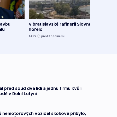
tavbu
V bratislavské rafinerii Slovnaft
Ukra
álu
hořelo
Wildb
Char
14:22
před 3
hodinami
09:02
l před soud dva lidi a jednu firmu kvůli
odě v Dolní Lutyni
čů nemotorových vozidel skokově přibylo,