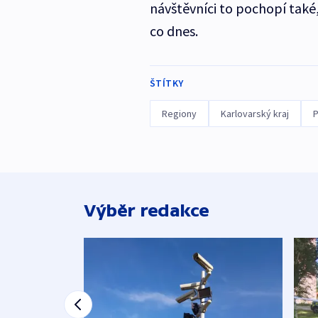
návštěvníci to pochopí také,
co dnes.
ŠTÍTKY
Regiony
Karlovarský kraj
P
Výběr redakce