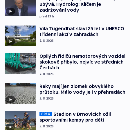
ubývá. Hydrolog: Klíčem je
zadržování vody
před 13
h
Vila Tugendhat slaví 25 let v UNESCO
třídenní akcí v zahradách
7. 8. 2026
Opilých řidičů nemotorových vozidel
skokově přibylo, nejvíc ve středních
Čechách
7. 8. 2026
Řeky mají jen zlomek obvyklého
průtoku. Málo vody je i v přehradách
5. 8. 2026
Stadion v Drnovicích ožil
VIDEO
sportovními kempy pro děti
5. 8. 2026