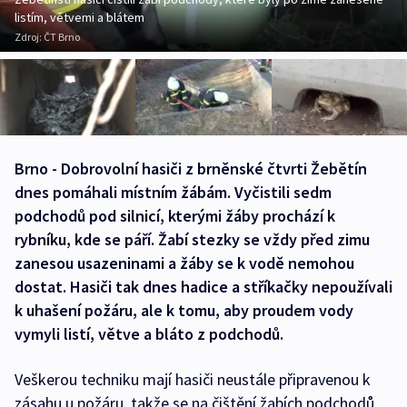
listím, větvemi a blátem
Zdroj:
ČT Brno
Brno - Dobrovolní hasiči z brněnské čtvrti Žebětín
dnes pomáhali místním žábám. Vyčistili sedm
podchodů pod silnicí, kterými žáby prochází k
rybníku, kde se páří. Žabí stezky se vždy před zimu
zanesou usazeninami a žáby se k vodě nemohou
dostat. Hasiči tak dnes hadice a stříkačky nepoužívali
k uhašení požáru, ale k tomu, aby proudem vody
vymyli listí, větve a bláto z podchodů.
Veškerou techniku mají hasiči neustále připravenou k
zásahu u požáru, takže se na čištění žabích podchodů