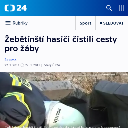
Sport
SLEDOVAT
Rubriky
Žebětínští hasiči čistili cesty
pro žáby
ČT Brno
22. 3. 2011
22. 3. 2011
|
Zdroj:
ČT24
Žebětínští hasiči čistili žabí podchody, které byly po zimě zanesené