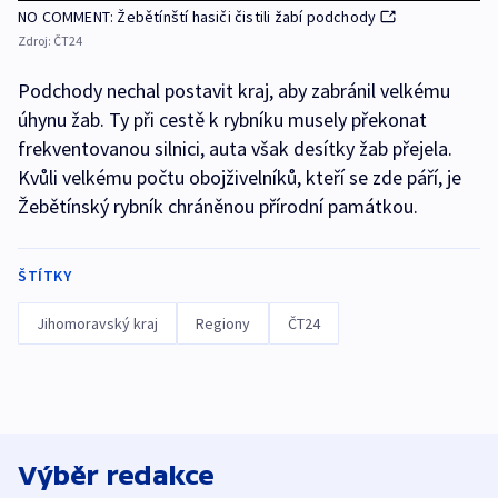
NO COMMENT: Žebětínští hasiči čistili žabí podchody
Zdroj:
ČT24
Podchody nechal postavit kraj, aby zabránil velkému
úhynu žab. Ty při cestě k rybníku musely překonat
frekventovanou silnici, auta však desítky žab přejela.
Kvůli velkému počtu obojživelníků, kteří se zde páří, je
Žebětínský rybník chráněnou přírodní památkou.
ŠTÍTKY
Jihomoravský kraj
Regiony
ČT24
Výběr redakce