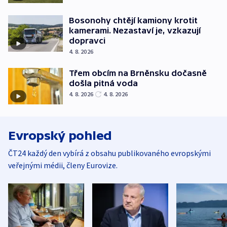
Bosonohy chtějí kamiony krotit
kamerami. Nezastaví je, vzkazují
dopravci
4. 8. 2026
Třem obcím na Brněnsku dočasně
došla pitná voda
4. 8. 2026
4. 8. 2026
Evropský pohled
ČT24 každý den vybírá z obsahu publikovaného evropskými
veřejnými médii, členy Eurovize.