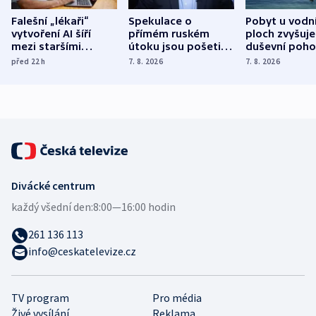
Falešní „lékaři“
Spekulace o
Pobyt u vodn
vytvoření AI šíří
přímém ruském
ploch zvyšuje
mezi staršími
útoku jsou pošetilé,
duševní poho
Poláky nebezpečné
míní estonský
ukázala
před 22
h
7. 8. 2026
7. 8. 2026
zdravotní rady
bezpečnostní
mezinárodní 
expert
Divácké centrum
každý všední den:
8:00—16:00 hodin
261 136 113
info@ceskatelevize.cz
TV program
Pro média
Živé vysílání
Reklama