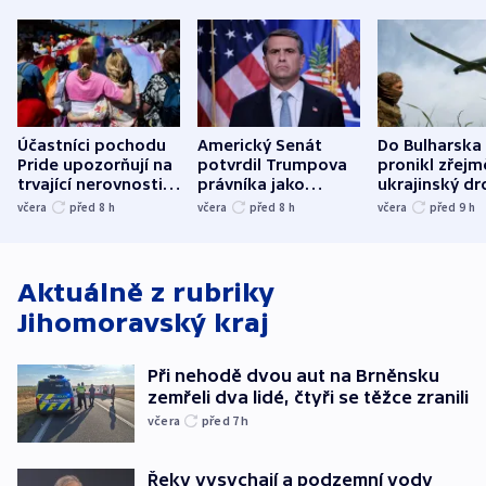
Účastníci pochodu
Americký Senát
Do Bulharska
Pride upozorňují na
potvrdil Trumpova
pronikl zřejm
trvající nerovnosti i
právníka jako
ukrajinský dr
společenskou
ministra
explodoval k
včera
před 8
h
včera
před 8
h
včera
před 9
h
atmosféru
spravedlnosti
od plynovod
Aktuálně z rubriky
Jihomoravský kraj
Při nehodě dvou aut na Brněnsku
zemřeli dva lidé, čtyři se těžce zranili
včera
před 7
h
Řeky vysychají a podzemní vody