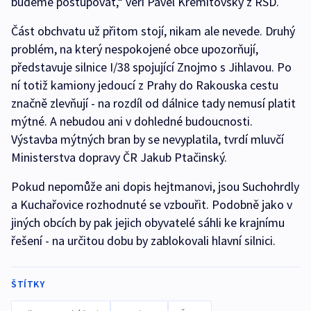
budeme postupovat,“ věří Pavel Kremitovský z ŘSD.
Část obchvatu už přitom stojí, nikam ale nevede. Druhý
problém, na který nespokojené obce upozorňují,
představuje silnice I/38 spojující Znojmo s Jihlavou. Po
ní totiž kamiony jedoucí z Prahy do Rakouska cestu
značně zlevňují - na rozdíl od dálnice tady nemusí platit
mýtné. A nebudou ani v dohledné budoucnosti.
Výstavba mýtných bran by se nevyplatila, tvrdí mluvčí
Ministerstva dopravy ČR Jakub Ptačinský.
Pokud nepomůže ani dopis hejtmanovi, jsou Suchohrdly
a Kuchařovice rozhodnuté se vzbouřit. Podobně jako v
jiných obcích by pak jejich obyvatelé sáhli ke krajnímu
řešení - na určitou dobu by zablokovali hlavní silnici.
ŠTÍTKY