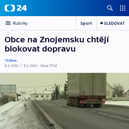
Sport
SLEDOVAT
Rubriky
Obce na Znojemsku chtějí
blokovat dopravu
TS Brno
8. 2. 2010
8. 2. 2010
|
Zdroj:
ČT24