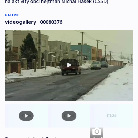
na aktivity obcí hejtman Michal Hašek (ČSSD).
GALERIE
videogallery_00080376