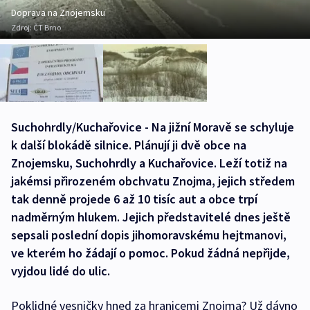
Doprava na Znojemsku
Zdroj:
ČT Brno
Suchohrdly/Kuchařovice - Na jižní Moravě se schyluje
k další blokádě silnice. Plánují ji dvě obce na
Znojemsku, Suchohrdly a Kuchařovice. Leží totiž na
jakémsi přirozeném obchvatu Znojma, jejich středem
tak denně projede 6 až 10 tisíc aut a obce trpí
nadměrným hlukem. Jejich představitelé dnes ještě
sepsali poslední dopis jihomoravskému hejtmanovi,
ve kterém ho žádají o pomoc. Pokud žádná nepřijde,
vyjdou lidé do ulic.
Poklidné vesničky hned za hranicemi Znojma? Už dávno