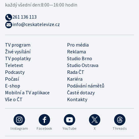
každý všední den:
8:00—16:00 hodin
261 136 113
info@ceskatelevize.cz
TV program
Pro média
Živé vysílání
Reklama
TV poplatky
Studio Brno
Teletext
Studio Ostrava
Podcasty
Rada ČT
Počasí
Kariéra
E-shop
Podávání námětů
Mobilní a TV aplikace
Časté dotazy
Vše o ČT
Kontakty
Instagram
Facebook
YouTube
X
Threads