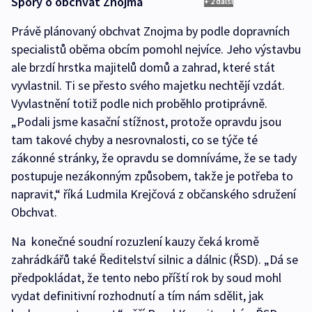
Spory o obchvat Znojma
+ 2 další
Právě plánovaný obchvat Znojma by podle dopravních
specialistů oběma obcím pomohl nejvíce. Jeho výstavbu
ale brzdí hrstka majitelů domů a zahrad, které stát
vyvlastnil. Ti se přesto svého majetku nechtějí vzdát.
Vyvlastnění totiž podle nich proběhlo protiprávně.
„Podali jsme kasační stížnost, protože opravdu jsou
tam takové chyby a nesrovnalosti, co se týče té
zákonné stránky, že opravdu se domníváme, že se tady
postupuje nezákonným způsobem, takže je potřeba to
napravit,“ říká Ludmila Krejčová z občanského sdružení
Obchvat.
Na konečné soudní rozuzlení kauzy čeká kromě
zahrádkářů také Ředitelství silnic a dálnic (ŘSD). „Dá se
předpokládat, že tento nebo příští rok by soud mohl
vydat definitivní rozhodnutí a tím nám sdělit, jak