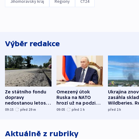
Jihomoravský kraj
Regiony
ČT24
Výběr redakce
Ze státního fondu
Omezený útok
Ukrajina zno
dopravy
Ruska na NATO
zasáhla skla
nedostanou letos
hrozí už na podzim,
Wildberies. 
kraje na silnice ani
varují tajné služby
útočili v Cha
09:15
před 29
m
09:05
před 1
h
před 2
h
korunu, řekl Půta
USA
oblasti
Aktuálně z rubriky