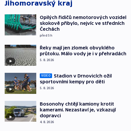
Jihomoravský kraj
Opilých řidičů nemotorových vozidel
skokově přibylo, nejvíc ve středních
Čechách
před 5
h
Řeky mají jen zlomek obvyklého
průtoku. Málo vody je i v přehradách
5. 8. 2026
Stadion v Drnovicích ožil
VIDEO
sportovními kempy pro děti
5. 8. 2026
Bosonohy chtějí kamiony krotit
kamerami. Nezastaví je, vzkazují
dopravci
4. 8. 2026