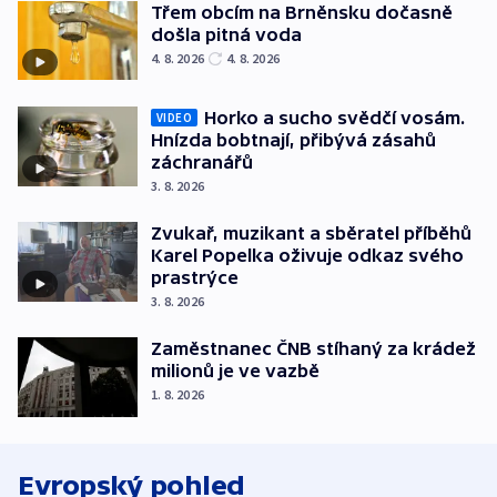
Třem obcím na Brněnsku dočasně
došla pitná voda
4. 8. 2026
4. 8. 2026
Horko a sucho svědčí vosám.
VIDEO
Hnízda bobtnají, přibývá zásahů
záchranářů
3. 8. 2026
Zvukař, muzikant a sběratel příběhů
Karel Popelka oživuje odkaz svého
prastrýce
3. 8. 2026
Zaměstnanec ČNB stíhaný za krádež
milionů je ve vazbě
1. 8. 2026
Evropský pohled