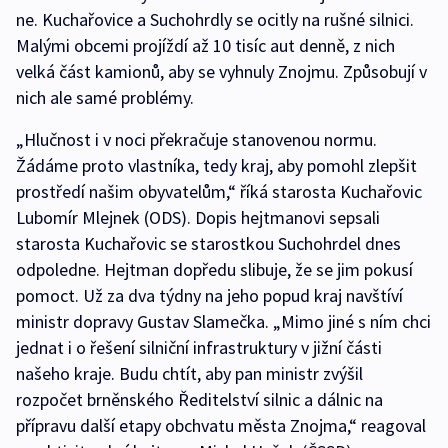
ne. Kuchařovice a Suchohrdly se ocitly na rušné silnici.
Malými obcemi projíždí až 10 tisíc aut denně, z nich
velká část kamionů, aby se vyhnuly Znojmu. Způsobují v
nich ale samé problémy.
„Hlučnost i v noci překračuje stanovenou normu.
Žádáme proto vlastníka, tedy kraj, aby pomohl zlepšit
prostředí našim obyvatelům,“ říká starosta Kuchařovic
Lubomír Mlejnek (ODS). Dopis hejtmanovi sepsali
starosta Kuchařovic se starostkou Suchohrdel dnes
odpoledne. Hejtman dopředu slibuje, že se jim pokusí
pomoct. Už za dva týdny na jeho popud kraj navštíví
ministr dopravy Gustav Slamečka. „Mimo jiné s ním chci
jednat i o řešení silniční infrastruktury v jižní části
našeho kraje. Budu chtít, aby pan ministr zvýšil
rozpočet brněnského Ředitelství silnic a dálnic na
přípravu další etapy obchvatu města Znojma,“ reagoval