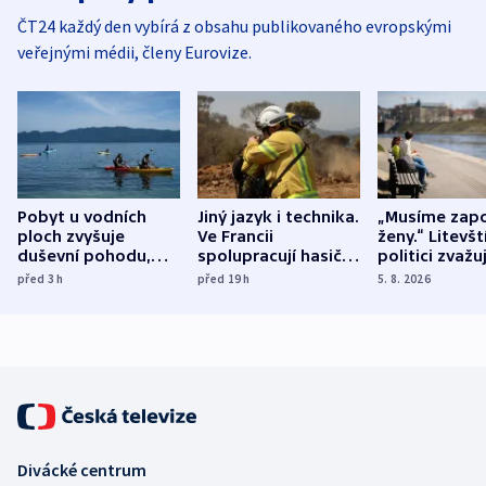
ČT24 každý den vybírá z obsahu publikovaného evropskými
veřejnými médii, členy Eurovize.
Pobyt u vodních
Jiný jazyk i technika.
„Musíme zapo
ploch zvyšuje
Ve Francii
ženy.“ Litevšt
duševní pohodu,
spolupracují hasiči z
politici zvažuj
ukázala
různých zemí
dohodu o
před 3
h
před 19
h
5. 8. 2026
mezinárodní studie
demografii
Divácké centrum