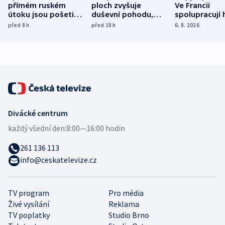
přímém ruském
ploch zvyšuje
Ve Francii
útoku jsou pošetilé,
duševní pohodu,
spolupracují h
míní estonský
ukázala
různých zemí
před 8
h
před 18
h
6. 8. 2026
bezpečnostní
mezinárodní studie
expert
Divácké centrum
každý všední den:
8:00—16:00 hodin
261 136 113
info@ceskatelevize.cz
TV program
Pro média
Živé vysílání
Reklama
TV poplatky
Studio Brno