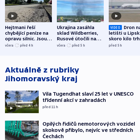
Hejtmani řeší
Ukrajina zasáhla
Dron n
VIDEO
chybějící peníze na
sklad Wildberries,
letišti u Lips
opravu silnic. Jsou
Rusové útočili na
skoro kilo trh
nenárokové, namítá
trh, hasiče či
indicie ukazuj
včera
před 4
h
včera
před 5
h
před 5
h
ministerstvo
stadion
Rusko
Aktuálně z rubriky
Jihomoravský kraj
Vila Tugendhat slaví 25 let v UNESCO
třídenní akcí v zahradách
před 11
h
Opilých řidičů nemotorových vozidel
skokově přibylo, nejvíc ve středních
Čechách