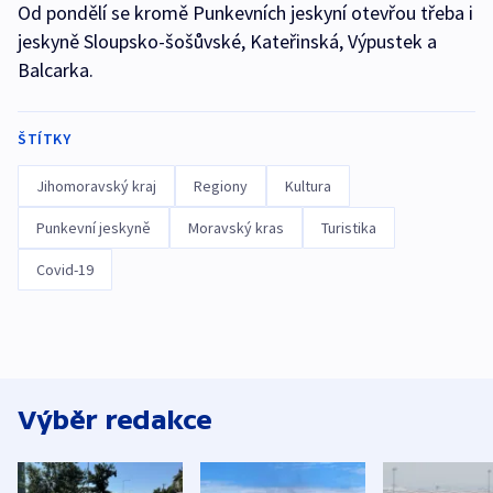
Od pondělí se kromě Punkevních jeskyní otevřou třeba i
jeskyně Sloupsko-šošůvské, Kateřinská, Výpustek a
Balcarka.
ŠTÍTKY
Jihomoravský kraj
Regiony
Kultura
Punkevní jeskyně
Moravský kras
Turistika
Covid-19
Výběr redakce