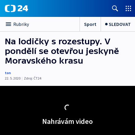
Sport
SLEDOVAT
Rubriky
Na lodičky s rozestupy. V
pondělí se otevřou jeskyně
Moravského krasu
ton
22. 5. 2020
|
Zdroj:
ČT24
Nahrávám video