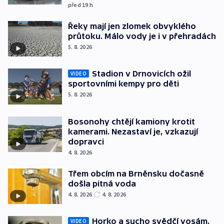
před 19
h
Řeky mají jen zlomek obvyklého
průtoku. Málo vody je i v přehradách
5. 8. 2026
Stadion v Drnovicích ožil
VIDEO
sportovními kempy pro děti
5. 8. 2026
Bosonohy chtějí kamiony krotit
kamerami. Nezastaví je, vzkazují
dopravci
4. 8. 2026
Třem obcím na Brněnsku dočasně
došla pitná voda
4. 8. 2026
4. 8. 2026
Horko a sucho svědčí vosám.
VIDEO