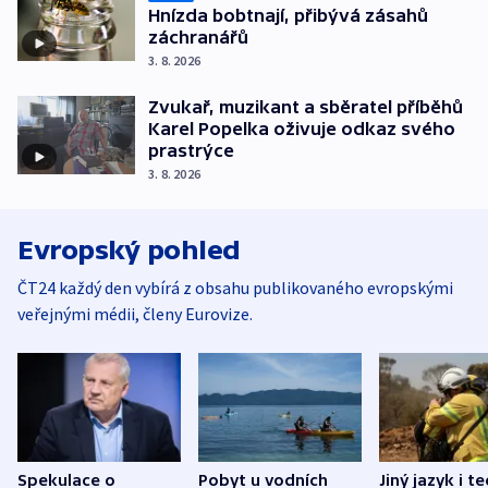
Hnízda bobtnají, přibývá zásahů
záchranářů
3. 8. 2026
Zvukař, muzikant a sběratel příběhů
Karel Popelka oživuje odkaz svého
prastrýce
3. 8. 2026
Evropský pohled
ČT24 každý den vybírá z obsahu publikovaného evropskými
veřejnými médii, členy Eurovize.
Spekulace o
Pobyt u vodních
Jiný jazyk i t