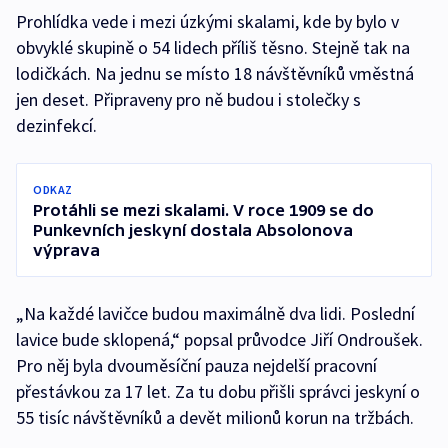
Prohlídka vede i mezi úzkými skalami, kde by bylo v
obvyklé skupině o 54 lidech příliš těsno. Stejně tak na
lodičkách. Na jednu se místo 18 návštěvníků vměstná
jen deset. Připraveny pro ně budou i stolečky s
dezinfekcí.
ODKAZ
Protáhli se mezi skalami. V roce 1909 se do
Punkevních jeskyní dostala Absolonova
výprava
„Na každé lavičce budou maximálně dva lidi. Poslední
lavice bude sklopená,“ popsal průvodce Jiří Ondroušek.
Pro něj byla dvouměsíční pauza nejdelší pracovní
přestávkou za 17 let. Za tu dobu přišli správci jeskyní o
55 tisíc návštěvníků a devět milionů korun na tržbách.