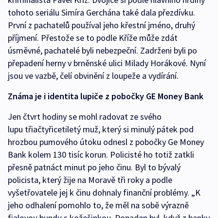
tohoto seriálu Simíra Gerchána také dala přezdívku.
První z pachatelů používal jeho křestní jméno, druhý
příjmení. Přestože se to podle Kříže může zdát
úsměvné, pachatelé byli nebezpeční. Zadrženi byli po
přepadení herny v brněnské ulici Milady Horákové. Nyní
jsou ve vazbě, čelí obvinění z loupeže a vydírání.
Známa je i identita lupiče z pobočky GE Money Bank
Jen čtvrt hodiny se mohl radovat ze svého
lupu třiačtyřicetiletý muž, který si minulý pátek pod
hrozbou pumového útoku odnesl z pobočky Ge Money
Bank kolem 130 tisíc korun. Policisté ho totiž zatkli
přesně patnáct minut po jeho činu. Byl to bývalý
policista, který žije na Moravě tři roky a podle
vyšetřovatele jej k činu dohnaly finanční problémy. „K
jeho odhalení pomohlo to, že měl na sobě výrazně
fialovou bundu s kožešinkou. Dopaden byl, když z banky