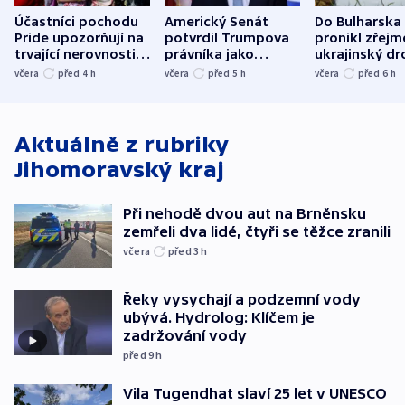
Účastníci pochodu
Americký Senát
Do Bulharska
Pride upozorňují na
potvrdil Trumpova
pronikl zřejm
trvající nerovnosti i
právníka jako
ukrajinský dr
společenskou
ministra
explodoval k
včera
před 4
h
včera
před 5
h
včera
před 6
h
atmosféru
spravedlnosti
od plynovod
Aktuálně z rubriky
Jihomoravský kraj
Při nehodě dvou aut na Brněnsku
zemřeli dva lidé, čtyři se těžce zranili
včera
před 3
h
Řeky vysychají a podzemní vody
ubývá. Hydrolog: Klíčem je
zadržování vody
před 9
h
Vila Tugendhat slaví 25 let v UNESCO