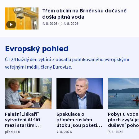
Třem obcím na Brněnsku dočasně
došla pitná voda
4. 8. 2026
4. 8. 2026
Evropský pohled
ČT24 každý den vybírá z obsahu publikovaného evropskými
veřejnými médii, členy Eurovize.
Falešní „lékaři“
Spekulace o
Pobyt u vodn
vytvoření AI šíří
přímém ruském
ploch zvyšuje
mezi staršími
útoku jsou pošetilé,
duševní poho
Poláky nebezpečné
míní estonský
ukázala
před 18
h
7. 8. 2026
7. 8. 2026
zdravotní rady
bezpečnostní
mezinárodní 