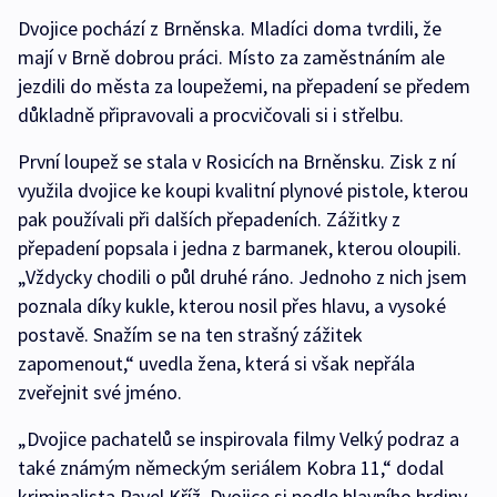
Dvojice pochází z Brněnska. Mladíci doma tvrdili, že
mají v Brně dobrou práci. Místo za zaměstnáním ale
jezdili do města za loupežemi, na přepadení se předem
důkladně připravovali a procvičovali si i střelbu.
První loupež se stala v Rosicích na Brněnsku. Zisk z ní
využila dvojice ke koupi kvalitní plynové pistole, kterou
pak používali při dalších přepadeních. Zážitky z
přepadení popsala i jedna z barmanek, kterou oloupili.
„Vždycky chodili o půl druhé ráno. Jednoho z nich jsem
poznala díky kukle, kterou nosil přes hlavu, a vysoké
postavě. Snažím se na ten strašný zážitek
zapomenout,“ uvedla žena, která si však nepřála
zveřejnit své jméno.
„Dvojice pachatelů se inspirovala filmy Velký podraz a
také známým německým seriálem Kobra 11,“ dodal
kriminalista Pavel Kříž. Dvojice si podle hlavního hrdiny