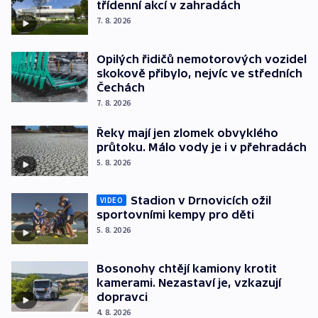
třídenní akcí v zahradách
7. 8. 2026
Opilých řidičů nemotorových vozidel
skokově přibylo, nejvíc ve středních
Čechách
7. 8. 2026
Řeky mají jen zlomek obvyklého
průtoku. Málo vody je i v přehradách
5. 8. 2026
Stadion v Drnovicích ožil
VIDEO
sportovními kempy pro děti
5. 8. 2026
Bosonohy chtějí kamiony krotit
kamerami. Nezastaví je, vzkazují
dopravci
4. 8. 2026