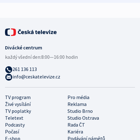
expert
Divácké centrum
každý všední den:
8:00—16:00 hodin
261 136 113
info@ceskatelevize.cz
TV program
Pro média
Živé vysílání
Reklama
TV poplatky
Studio Brno
Teletext
Studio Ostrava
Podcasty
Rada ČT
Počasí
Kariéra
E-shop
Podávání námětů