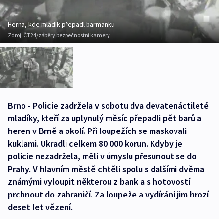
Herna, kde mladík přepadl barmanku
Zdroj:
ČT24/záběry bezpečnostní kamery
Brno - Policie zadržela v sobotu dva devatenáctileté
mladíky, kteří za uplynulý měsíc přepadli pět barů a
heren v Brně a okolí. Při loupežích se maskovali
kuklami. Ukradli celkem 80 000 korun. Kdyby je
policie nezadržela, měli v úmyslu přesunout se do
Prahy. V hlavním městě chtěli spolu s dalšími dvěma
známými vyloupit některou z bank a s hotovostí
prchnout do zahraničí. Za loupeže a vydírání jim hrozí
deset let vězení.