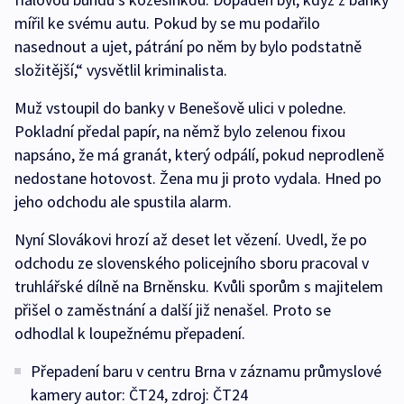
mířil ke svému autu. Pokud by se mu podařilo
nasednout a ujet, pátrání po něm by bylo podstatně
složitější,“ vysvětlil kriminalista.
Muž vstoupil do banky v Benešově ulici v poledne.
Pokladní předal papír, na němž bylo zelenou fixou
napsáno, že má granát, který odpálí, pokud neprodleně
nedostane hotovost. Žena mu ji proto vydala. Hned po
jeho odchodu ale spustila alarm.
Nyní Slovákovi hrozí až deset let vězení. Uvedl, že po
odchodu ze slovenského policejního sboru pracoval v
truhlářské dílně na Brněnsku. Kvůli sporům s majitelem
přišel o zaměstnání a další již nenašel. Proto se
odhodlal k loupežnému přepadení.
Přepadení baru v centru Brna v záznamu průmyslové
kamery autor: ČT24, zdroj: ČT24