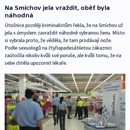
Na Smíchov jela vraždit, oběť byla
náhodná
Útočnice později kriminalistům řekla, že na Smíchov už
jela s úmyslem zavraždit náhodně vybranou ženu. Místo
si vybrala proto, že věděla, že tam prodávají nože.
Podle sexuologů na čtyřiapadesátiletou zákaznici
zaútočila nikoliv kvůli své poruše, ale kvůli tomu, že na
sebe chtěla upozornit lékaře.