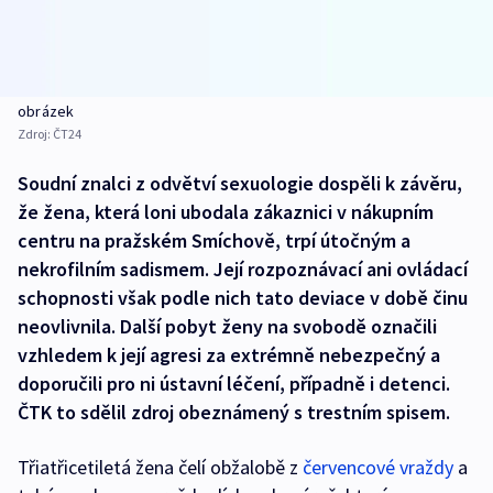
obrázek
Zdroj:
ČT24
Soudní znalci z odvětví sexuologie dospěli k závěru,
že žena, která loni ubodala zákaznici v nákupním
centru na pražském Smíchově, trpí útočným a
nekrofilním sadismem. Její rozpoznávací ani ovládací
schopnosti však podle nich tato deviace v době činu
neovlivnila. Další pobyt ženy na svobodě označili
vzhledem k její agresi za extrémně nebezpečný a
doporučili pro ni ústavní léčení, případně i detenci.
ČTK to sdělil zdroj obeznámený s trestním spisem.
Třiatřicetiletá žena čelí obžalobě z
červencové vraždy
a