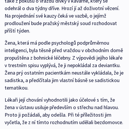
také z pokusu o vraždu dívky v kavárně, který se
odehrál o dva týdny dříve. Hrozí jí až doživotní vězení.
Na projednání své kauzy čeká ve vazbě, o jejímž
prodloužení bude pražský městský soud rozhodovat
příští týden.
Žena, která má podle psychologů podprůměrnou
inteligenci, byla těsně před vraždou v obchodním domě
propuštěna z bohnické léčebny. Z výpovědi jejího lékaře
v trestním spisu vyplývá, že ji nepokládal za deviantku.
Žena prý ostatním pacientkám neustále vykládala, že je
sadistka, a předčítala jim vlastní básně se sadistickou
tematikou.
Lékaři její chování vyhodnotili jako účelové s tím, že
žena v ústavu usiluje především o střechu nad hlavou.
Proto ji požádali, aby odešla. Při té příležitosti jim
vyčetla, že z ní tímto rozhodnutím udělali bezdomovce.