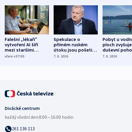
Falešní „lékaři“
Spekulace o
Pobyt u vodn
vytvoření AI šíří
přímém ruském
ploch zvyšuje
mezi staršími
útoku jsou pošetilé,
duševní poho
Poláky nebezpečné
míní estonský
ukázala
včera v 07:00
7. 8. 2026
7. 8. 2026
zdravotní rady
bezpečnostní
mezinárodní 
expert
Divácké centrum
každý všední den:
8:00—16:00 hodin
261 136 113