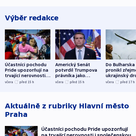
Výběr redakce
Účastníci pochodu
Americký Senát
Do Bulharska
Pride upozorňují na
potvrdil Trumpova
pronikl zřejm
trvající nerovnosti i
právníka jako
ukrajinský dr
společenskou
ministra
explodoval k
včera
před 15
h
včera
před 15
h
včera
před 17
h
atmosféru
spravedlnosti
od plynovod
Aktuálně z rubriky
Hlavní město
Praha
Účastníci pochodu Pride upozorňují
na trvající nerovnosti i společenskou