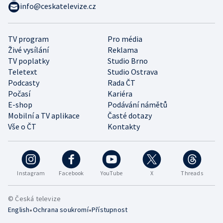
info@ceskatelevize.cz
TV program
Pro média
Živé vysílání
Reklama
TV poplatky
Studio Brno
Teletext
Studio Ostrava
Podcasty
Rada ČT
Počasí
Kariéra
E-shop
Podávání námětů
Mobilní a TV aplikace
Časté dotazy
Vše o ČT
Kontakty
Instagram
Facebook
YouTube
X
Threads
© Česká televize
•
•
English
Ochrana soukromí
Přístupnost