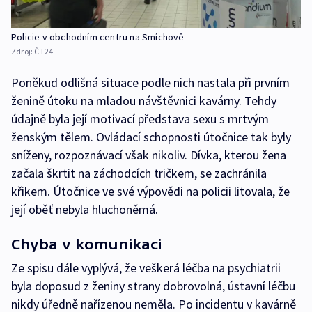
Policie v obchodním centru na Smíchově
Zdroj:
ČT24
Poněkud odlišná situace podle nich nastala při prvním
ženině útoku na mladou návštěvnici kavárny. Tehdy
údajně byla její motivací představa sexu s mrtvým
ženským tělem. Ovládací schopnosti útočnice tak byly
sníženy, rozpoznávací však nikoliv. Dívka, kterou žena
začala škrtit na záchodcích tričkem, se zachránila
křikem. Útočnice ve své výpovědi na policii litovala, že
její oběť nebyla hluchoněmá.
Chyba v komunikaci
Ze spisu dále vyplývá, že veškerá léčba na psychiatrii
byla doposud z ženiny strany dobrovolná, ústavní léčbu
nikdy úředně nařízenou neměla. Po incidentu v kavárně