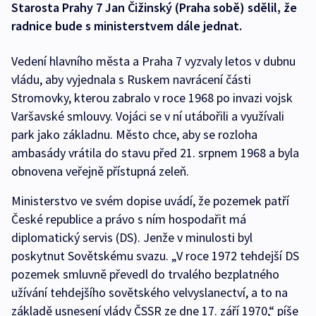
Starosta Prahy 7 Jan Čižinský (Praha sobě) sdělil, že
radnice bude s ministerstvem dále jednat.
Vedení hlavního města a Praha 7 vyzvaly letos v dubnu
vládu, aby vyjednala s Ruskem navrácení části
Stromovky, kterou zabralo v roce 1968 po invazi vojsk
Varšavské smlouvy. Vojáci se v ní utábořili a využívali
park jako základnu. Město chce, aby se rozloha
ambasády vrátila do stavu před 21. srpnem 1968 a byla
obnovena veřejně přístupná zeleň.
Ministerstvo ve svém dopise uvádí, že pozemek patří
České republice a právo s ním hospodařit má
diplomatický servis (DS). Jenže v minulosti byl
poskytnut Sovětskému svazu. „V roce 1972 tehdejší DS
pozemek smluvně převedl do trvalého bezplatného
užívání tehdejšího sovětského velvyslanectví, a to na
základě usnesení vlády ČSSR ze dne 17. září 1970,“ píše