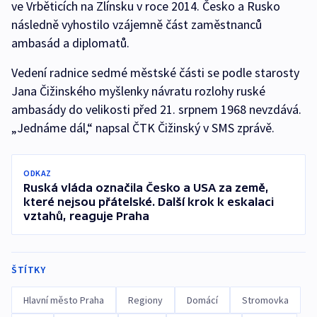
ve Vrběticích na Zlínsku v roce 2014. Česko a Rusko
následně vyhostilo vzájemně část zaměstnanců
ambasád a diplomatů.
Vedení radnice sedmé městské části se podle starosty
Jana Čižinského myšlenky návratu rozlohy ruské
ambasády do velikosti před 21. srpnem 1968 nevzdává.
„Jednáme dál,“ napsal ČTK Čižinský v SMS zprávě.
ODKAZ
Ruská vláda označila Česko a USA za země,
které nejsou přátelské. Další krok k eskalaci
vztahů, reaguje Praha
ŠTÍTKY
Hlavní město Praha
Regiony
Domácí
Stromovka