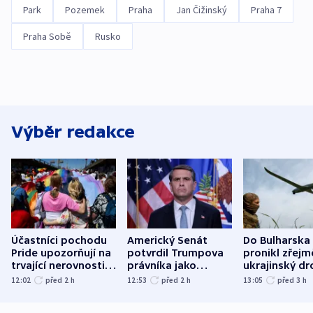
Park
Pozemek
Praha
Jan Čižinský
Praha 7
Praha Sobě
Rusko
Výběr redakce
Účastníci pochodu
Americký Senát
Do Bulharska
Pride upozorňují na
potvrdil Trumpova
pronikl zřejm
trvající nerovnosti i
právníka jako
ukrajinský dr
společenskou
ministra
explodoval k
12:02
před 2
h
12:53
před 2
h
13:05
před 3
h
atmosféru
spravedlnosti
od plynovod