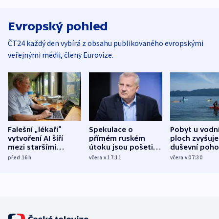
Evropský pohled
ČT24 každý den vybírá z obsahu publikovaného evropskými
veřejnými médii, členy Eurovize.
Falešní „lékaři“
Spekulace o
Pobyt u vodn
vytvoření AI šíří
přímém ruském
ploch zvyšuje
mezi staršími
útoku jsou pošetilé,
duševní poho
Poláky nebezpečné
míní estonský
ukázala
před 16
h
včera v 17:11
včera v 07:30
zdravotní rady
bezpečnostní
mezinárodní 
expert