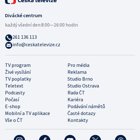
Divácké centrum
každý všední den:
8:00—16:00 hodin
261 136 113
info@ceskatelevize.cz
TV program
Pro média
Živé vysílání
Reklama
TV poplatky
Studio Brno
Teletext
Studio Ostrava
Podcasty
Rada ČT
Počasí
Kariéra
E-shop
Podávání námětů
Mobilní a TV aplikace
Časté dotazy
Vše o ČT
Kontakty