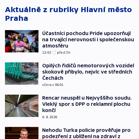
Aktuálně z rubriky
Hlavní město
Praha
Účastníci pochodu Pride upozorňují
na trvající nerovnosti i společenskou
atmosféru
12:02
před 2
h
Opilých řidičů nemotorových vozidel
skokově přibylo, nejvíc ve středních
Čechách
včera v 06:01
Rencar neuspěl u Nejvyššího soudu.
Vleklý spor s DPP o reklamní plochu
končí
6. 8. 2026
Nehodu Turka policie prověřuje pro
podezření z ublížení na zdraví z