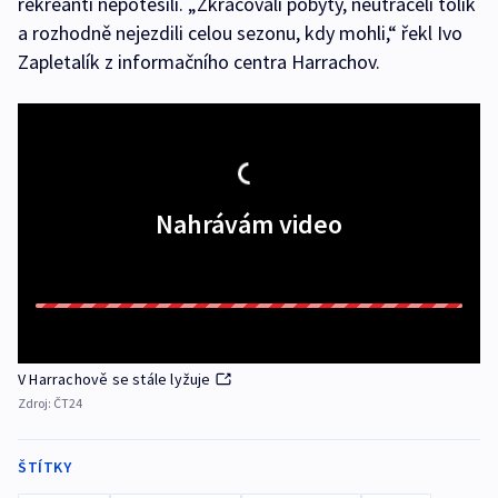
rekreanti nepotěšili. „Zkracovali pobyty, neutráceli tolik
a rozhodně nejezdili celou sezonu, kdy mohli,“ řekl Ivo
Zapletalík z informačního centra Harrachov.
Nahrávám video
V Harrachově se stále lyžuje
Zdroj:
ČT24
ŠTÍTKY