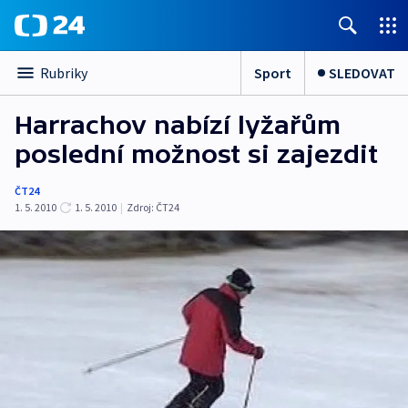
Sport
SLEDOVAT
Rubriky
Harrachov nabízí lyžařům
poslední možnost si zajezdit
ČT24
1. 5. 2010
1. 5. 2010
|
Zdroj:
ČT24