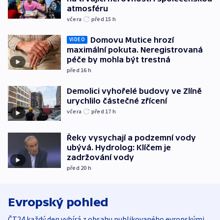
atmosféru
včera
před 15
h
Domovu Mutice hrozí
VIDEO
maximální pokuta. Neregistrovaná
péče by mohla být trestná
před 16
h
Demolici vyhořelé budovy ve Zlíně
urychlilo částečné zřícení
včera
před 17
h
Řeky vysychají a podzemní vody
ubývá. Hydrolog: Klíčem je
zadržování vody
před 20
h
Evropský pohled
ČT24 každý den vybírá z obsahu publikovaného evropskými