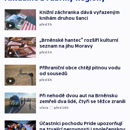
Knižní záchranka dává vyřazeným
knihám druhou šanci
před 3
h
„Brněnské hantec“ rozšíří kulturní
seznam na jihu Moravy
před 5
h
Příhraniční obce chtějí pitnou vodu
od sousedů
před 6
h
Při nehodě dvou aut na Brněnsku
zemřeli dva lidé, čtyři se těžce zranili
včera
před 14
h
Účastníci pochodu Pride upozorňují
na trvající nerovnosti i společenskou