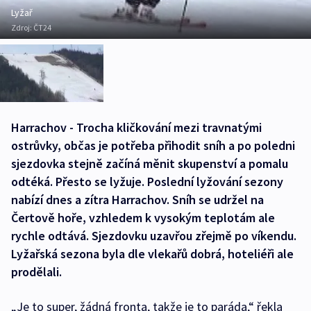
Lyžař
Zdroj:
ČT24
Harrachov - Trocha kličkování mezi travnatými
ostrůvky, občas je potřeba přihodit sníh a po poledni
sjezdovka stejně začíná měnit skupenství a pomalu
odtéká. Přesto se lyžuje. Poslední lyžování sezony
nabízí dnes a zítra Harrachov. Sníh se udržel na
Čertově hoře, vzhledem k vysokým teplotám ale
rychle odtává. Sjezdovku uzavřou zřejmě po víkendu.
Lyžařská sezona byla dle vlekařů dobrá, hoteliéři ale
prodělali.
„Je to super, žádná fronta, takže je to paráda,“ řekla