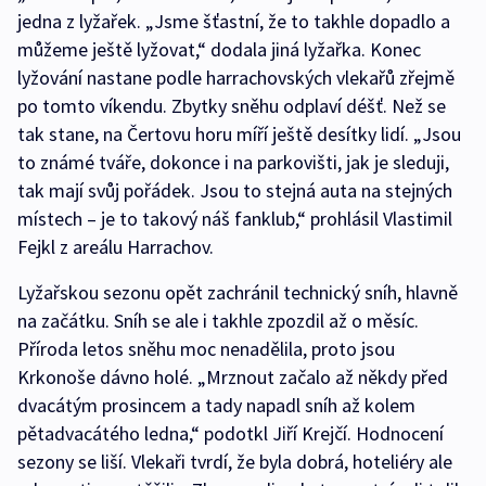
jedna z lyžařek. „Jsme šťastní, že to takhle dopadlo a
můžeme ještě lyžovat,“ dodala jiná lyžařka. Konec
lyžování nastane podle harrachovských vlekařů zřejmě
po tomto víkendu. Zbytky sněhu odplaví déšť. Než se
tak stane, na Čertovu horu míří ještě desítky lidí. „Jsou
to známé tváře, dokonce i na parkovišti, jak je sleduji,
tak mají svůj pořádek. Jsou to stejná auta na stejných
místech – je to takový náš fanklub,“ prohlásil Vlastimil
Fejkl z areálu Harrachov.
Lyžařskou sezonu opět zachránil technický sníh, hlavně
na začátku. Sníh se ale i takhle zpozdil až o měsíc.
Příroda letos sněhu moc nenadělila, proto jsou
Krkonoše dávno holé. „Mrznout začalo až někdy před
dvacátým prosincem a tady napadl sníh až kolem
pětadvacátého ledna,“ podotkl Jiří Krejčí. Hodnocení
sezony se liší. Vlekaři tvrdí, že byla dobrá, hoteliéry ale