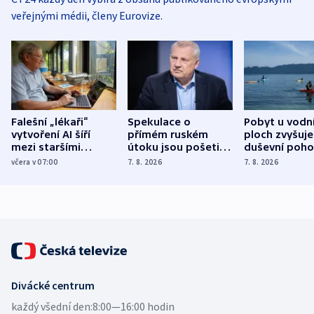
veřejnými médii, členy Eurovize.
Falešní „lékaři“
Spekulace o
Pobyt u vodn
vytvoření AI šíří
přímém ruském
ploch zvyšuje
mezi staršími
útoku jsou pošetilé,
duševní poho
Poláky nebezpečné
míní estonský
ukázala
včera v 07:00
7. 8. 2026
7. 8. 2026
zdravotní rady
bezpečnostní
mezinárodní 
expert
Divácké centrum
každý všední den:
8:00—16:00 hodin