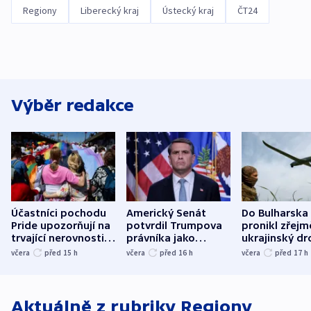
Regiony
Liberecký kraj
Ústecký kraj
ČT24
Výběr redakce
Účastníci pochodu
Americký Senát
Do Bulharska
Pride upozorňují na
potvrdil Trumpova
pronikl zřejm
trvající nerovnosti i
právníka jako
ukrajinský dr
společenskou
ministra
explodoval k
včera
před 15
h
včera
před 16
h
včera
před 17
h
atmosféru
spravedlnosti
od plynovod
Aktuálně z rubriky
Regiony