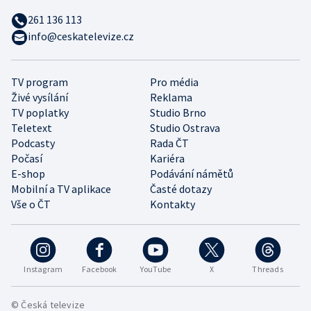
261 136 113
info@ceskatelevize.cz
TV program
Pro média
Živé vysílání
Reklama
TV poplatky
Studio Brno
Teletext
Studio Ostrava
Podcasty
Rada ČT
Počasí
Kariéra
E-shop
Podávání námětů
Mobilní a TV aplikace
Časté dotazy
Vše o ČT
Kontakty
Instagram
Facebook
YouTube
X
Threads
© Česká televize