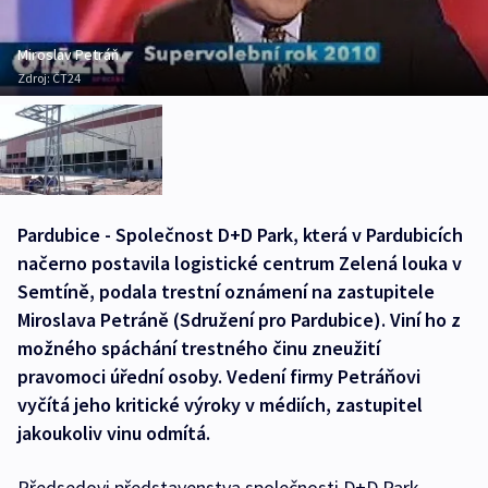
Miroslav Petráň
Zdroj:
ČT24
Pardubice - Společnost D+D Park, která v Pardubicích
načerno postavila logistické centrum Zelená louka v
Semtíně, podala trestní oznámení na zastupitele
Miroslava Petráně (Sdružení pro Pardubice). Viní ho z
možného spáchání trestného činu zneužití
pravomoci úřední osoby. Vedení firmy Petráňovi
vyčítá jeho kritické výroky v médiích, zastupitel
jakoukoliv vinu odmítá.
Předsedovi představenstva společnosti D+D Park