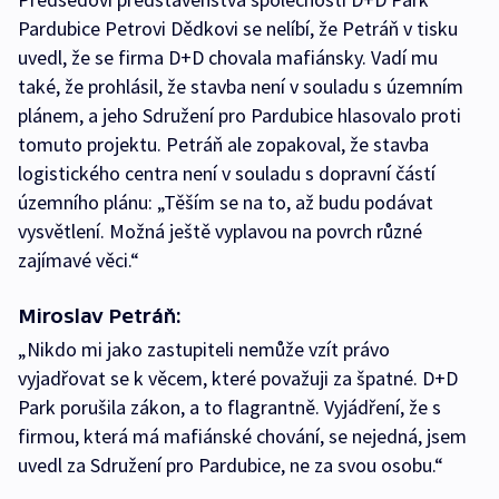
Pardubice Petrovi Dědkovi se nelíbí, že Petráň v tisku
uvedl, že se firma D+D chovala mafiánsky. Vadí mu
také, že prohlásil, že stavba není v souladu s územním
plánem, a jeho Sdružení pro Pardubice hlasovalo proti
tomuto projektu. Petráň ale zopakoval, že stavba
logistického centra není v souladu s dopravní částí
územního plánu: „Těším se na to, až budu podávat
vysvětlení. Možná ještě vyplavou na povrch různé
zajímavé věci.“
Miroslav Petráň:
„Nikdo mi jako zastupiteli nemůže vzít právo
vyjadřovat se k věcem, které považuji za špatné. D+D
Park porušila zákon, a to flagrantně. Vyjádření, že s
firmou, která má mafiánské chování, se nejedná, jsem
uvedl za Sdružení pro Pardubice, ne za svou osobu.“