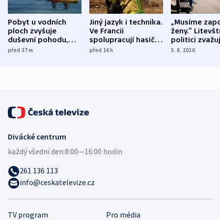
Pobyt u vodních
Jiný jazyk i technika.
„Musíme zapo
ploch zvyšuje
Ve Francii
ženy.“ Litevšt
duševní pohodu,
spolupracují hasiči z
politici zvažuj
ukázala
různých zemí
dohodu o
před 37
m
před 16
h
5. 8. 2026
mezinárodní studie
demografii
Divácké centrum
každý všední den:
8:00—16:00 hodin
261 136 113
info@ceskatelevize.cz
TV program
Pro média