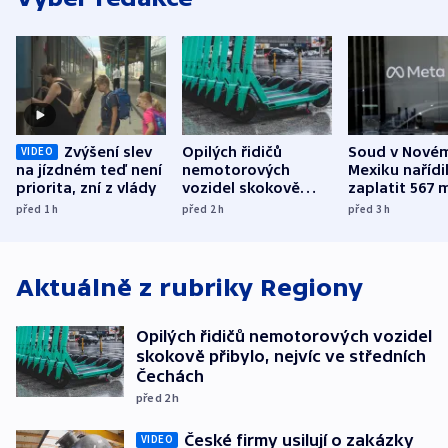
Zvýšení slev
Opilých řidičů
Soud v Nové
VIDEO
na jízdném teď není
nemotorových
Mexiku nařídi
priorita, zní z vlády
vozidel skokově
zaplatit 567 
přibylo, nejvíc ve
dolarů kvůli 
před 1
h
před 2
h
před 3
h
středních Čechách
způsobené d
Aktuálně z rubriky
Regiony
Opilých řidičů nemotorových vozidel
skokově přibylo, nejvíc ve středních
Čechách
před 2
h
České firmy usilují o zakázky
VIDEO