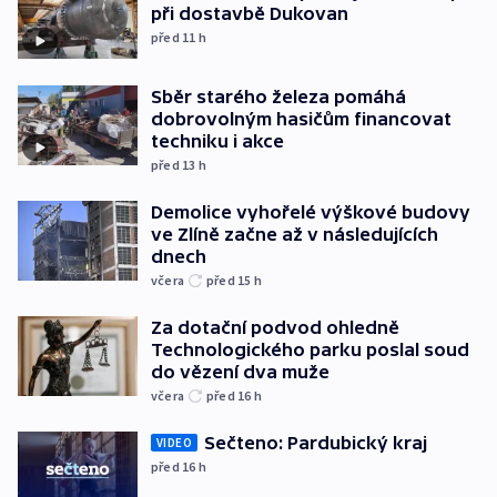
při dostavbě Dukovan
před 11
h
Sběr starého železa pomáhá
dobrovolným hasičům financovat
techniku i akce
před 13
h
Demolice vyhořelé výškové budovy
ve Zlíně začne až v následujících
dnech
včera
před 15
h
Za dotační podvod ohledně
Technologického parku poslal soud
do vězení dva muže
včera
před 16
h
Sečteno: Pardubický kraj
VIDEO
před 16
h