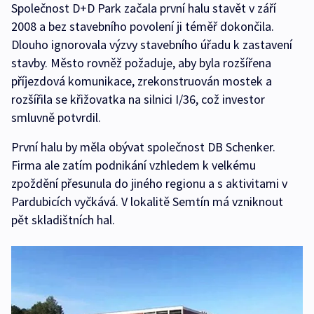
Společnost D+D Park začala první halu stavět v září
2008 a bez stavebního povolení ji téměř dokončila.
Dlouho ignorovala výzvy stavebního úřadu k zastavení
stavby. Město rovněž požaduje, aby byla rozšířena
příjezdová komunikace, zrekonstruován mostek a
rozšířila se křižovatka na silnici I/36, což investor
smluvně potvrdil.
První halu by měla obývat společnost DB Schenker.
Firma ale zatím podnikání vzhledem k velkému
zpoždění přesunula do jiného regionu a s aktivitami v
Pardubicích vyčkává. V lokalitě Semtín má vzniknout
pět skladištních hal.