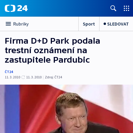
Sport
SLEDOVAT
Rubriky
Firma D+D Park podala
trestní oznámení na
zastupitele Pardubic
ČT24
11. 3. 2010
11. 3. 2010
|
Zdroj:
ČT24