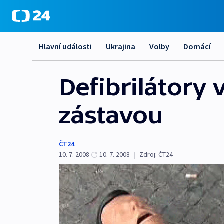
Hlavní události
Ukrajina
Volby
Domácí
Defibrilátory 
zástavou
ČT24
10. 7. 2008
10. 7. 2008
|
Zdroj:
ČT24