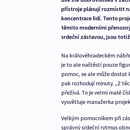
přístroje plánují rozmístit 
koncentrace lidí. Tento proje
těmito moderními přenosnými
srdeční zástavou, jsou totiž 
Na královéhradeckém nábřeží
je to ale naštěstí pouze fig
pomoc, se ale může dostat 
pak rozhodují minuty. „Z těc
přežívá. To je velmi malé čís
vysvětluje manažerka projek
Velkým pomocníkem při zásta
správný srdeční rytmus obno