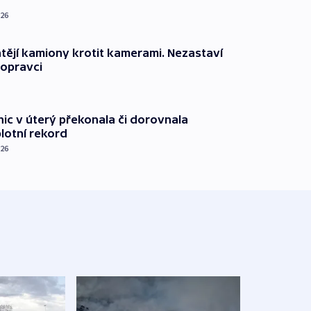
026
ějí kamiony krotit kamerami. Nezastaví
dopravci
nic v úterý překonala či dorovnala
plotní rekord
026