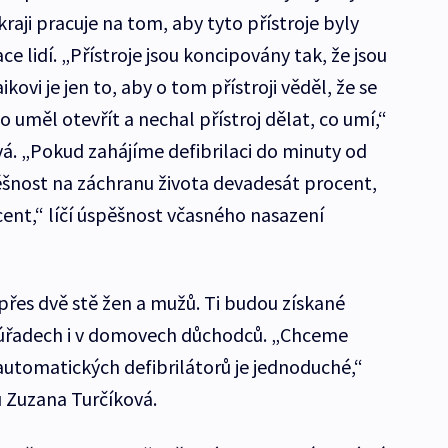
aji pracuje na tom, aby tyto přístroje byly
ce lidí. „Přístroje jsou koncipovány tak, že jsou
kovi je jen to, aby o tom přístroji věděl, že se
 uměl otevřít a nechal přístroj dělat, co umí,“
vá. „Pokud zahájíme defibrilaci do minuty od
ěšnost na záchranu života devadesát procent,
ent,“ líčí úspěšnost včasného nasazení
í přes dvě stě žen a mužů. Ti budou získané
 úřadech i v domovech důchodců. „Chceme
 automatických defibrilátorů je jednoduché,“
u Zuzana Turčíková.