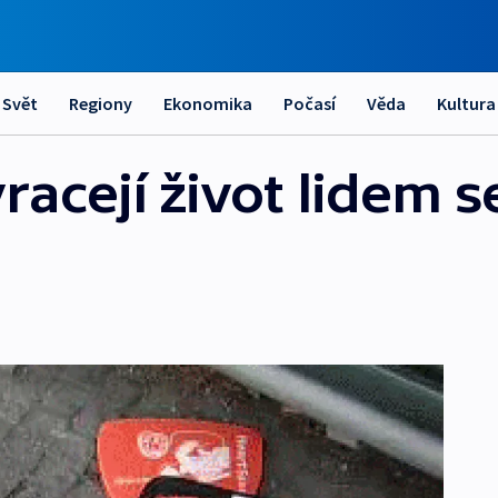
Svět
Regiony
Ekonomika
Počasí
Věda
Kultura
vracejí život lidem s