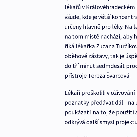
lékařů v Královéhradeckém kr
všude, kde je větší koncentra
určeny hlavně pro léky. Na lai
na tom místě nachází, aby ho
říká lékařka Zuzana Turčíko
oběhové zástavy, tak je úsp
do tří minut sedmdesát proc
přístroje Tereza Švarcová.
Lékaři proškolili v oživován
poznatky předávat dál - na
poukázat i na to, že použití
odkrývá další smysl projekt