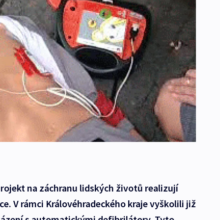
ojekt na záchranu lidských životů realizují
. V rámci Královéhradeckého kraje vyškolili již
ázení s automatickými defibrilátory. Tyto