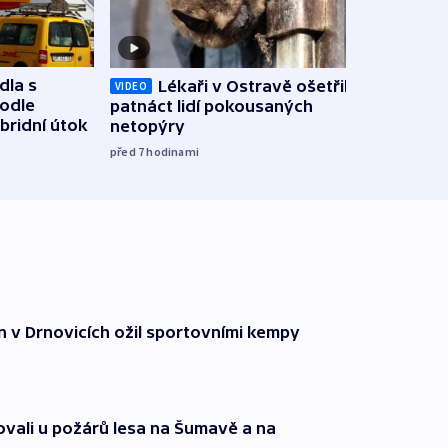
dla s
Lékaři v Ostravě ošetřili už
Koali
VIDEO
podle
patnáct lidí pokousaných
novel
bridní útok
netopýry
zájm
před 7
hodinami
před 7
n v Drnovicích ožil sportovními kempy
ovali u požárů lesa na Šumavě a na