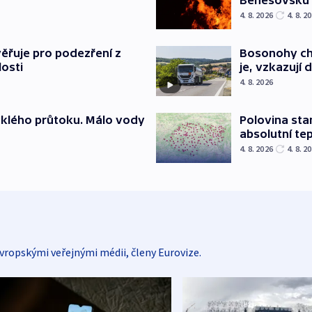
Benešovsku
4. 8. 2026
4. 8. 2
ěřuje pro podezření z
Bosonohy cht
losti
je, vzkazují 
4. 8. 2026
yklého průtoku. Málo vody
Polovina sta
absolutní te
4. 8. 2026
4. 8. 2
vropskými veřejnými médii, členy Eurovize.