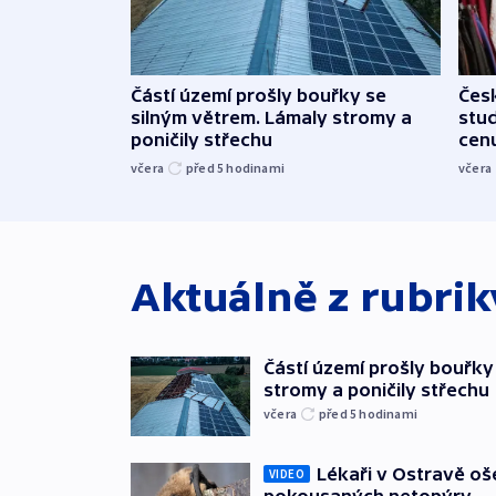
Částí území prošly bouřky se
Čes
silným větrem. Lámaly stromy a
stu
poničily střechu
cenu
včera
před 5
hodinami
včera
Aktuálně z rubri
Částí území prošly bouřky
stromy a poničily střechu
včera
před 5
hodinami
Lékaři v Ostravě ošet
VIDEO