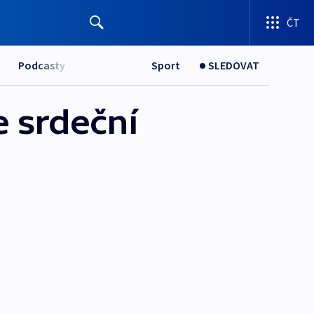
ČT
Podcasty
Sport
SLEDOVAT
e srdeční