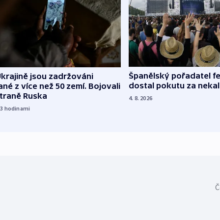
Španělský pořadatel fe
krajině jsou zadržováni
dostal pokutu za nekal
né z více než 50 zemí. Bojovali
straně Ruska
4. 8. 2026
13
hodinami
Č