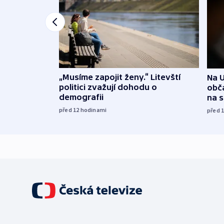
„Musíme zapojit ženy.“ Litevští
Na U
politici zvažují dohodu o
obča
demografii
na 
před 12
hodinami
před 