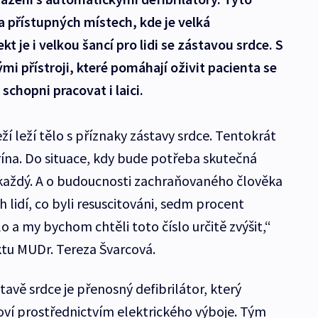
na přístupných místech, kde je velká
kt je i velkou šancí pro lidi se zástavou srdce. S
 přístroji, které pomáhají oživit pacienta se
schopni pracovat i laici.
 leží tělo s příznaky zástavy srdce. Tentokrát
urína. Do situace, kdy bude potřeba skutečná
každý. A o budoucnosti zachraňovaného člověka
h lidí, co byli resuscitováni, sedm procent
lo a my bychom chtěli toto číslo určitě zvýšit,“
tu MUDr. Tereza Švarcová.
vě srdce je přenosný defibrilátor, který
ví prostřednictvím elektrického výboje. Tým