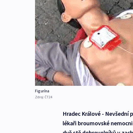
Figurína
Zdroj:
ČT24
Hradec Králové - Nevšední pr
lékaři broumovské nemocnice
dvě stě dobrovolníků v zach