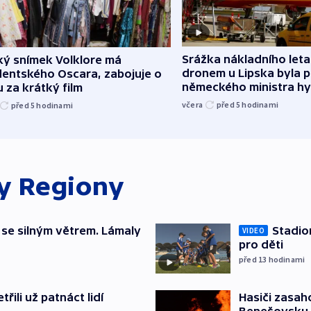
Srážka nákladního leta
ký snímek Volklore má
dronem u Lipska byla 
dentského Oscara, zabojuje o
německého ministra hy
 za krátký film
včera
před 5
hodinami
před 5
hodinami
ky
Regiony
 se silným větrem. Lámaly
Stadio
VIDEO
pro děti
před 13
hodinami
řili už patnáct lidí
Hasiči zasah