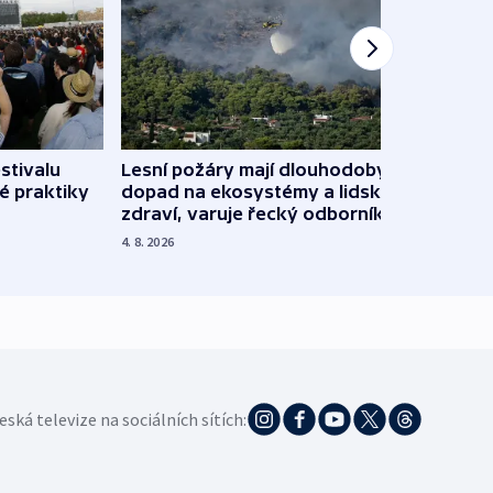
stivalu
Lesní požáry mají dlouhodobý
Ukraj
é praktiky
dopad na ekosystémy a lidské
Franc
zdraví, varuje řecký odborník
požá
4. 8. 2026
3. 8. 20
eská televize na sociálních sítích: