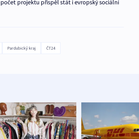
očet projektu přispěl stát i evropský sociální
Pardubický kraj
ČT24