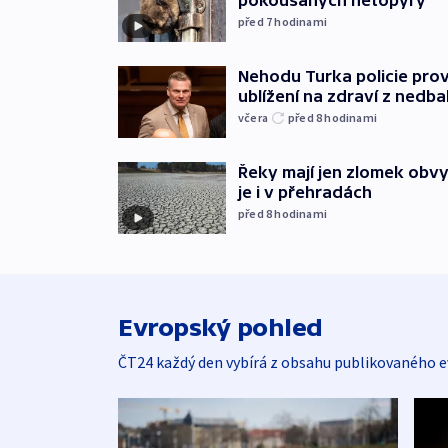
pokousaných netopýry
před 7
hodinami
Nehodu Turka policie prov
ublížení na zdraví z nedba
včera
před 8
hodinami
Řeky mají jen zlomek obv
je i v přehradách
před 8
hodinami
Evropský pohled
ČT24 každý den vybírá z obsahu publikovaného e