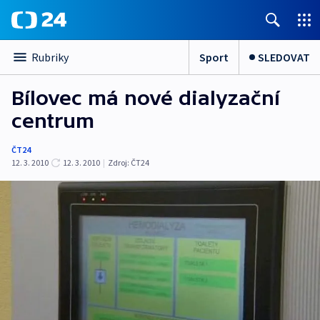
Sport
SLEDOVAT
Rubriky
Bílovec má nové dialyzační
centrum
ČT24
12. 3. 2010
12. 3. 2010
|
Zdroj:
ČT24