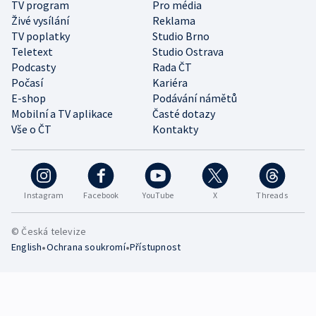
TV program
Pro média
Živé vysílání
Reklama
TV poplatky
Studio Brno
Teletext
Studio Ostrava
Podcasty
Rada ČT
Počasí
Kariéra
E-shop
Podávání námětů
Mobilní a TV aplikace
Časté dotazy
Vše o ČT
Kontakty
Instagram
Facebook
YouTube
X
Threads
© Česká televize
•
•
English
Ochrana soukromí
Přístupnost