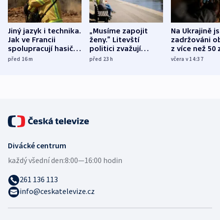
Jiný jazyk i technika.
„Musíme zapojit
Na Ukrajině j
Jak ve Francii
ženy.“ Litevští
zadržováni o
spolupracují hasiči z
politici zvažují
z více než 50 
různých zemí
dohodu o
Bojovali na s
před 16
m
před 23
h
včera v 14:37
demografii
Ruska
Divácké centrum
každý všední den:
8:00—16:00 hodin
261 136 113
info@ceskatelevize.cz