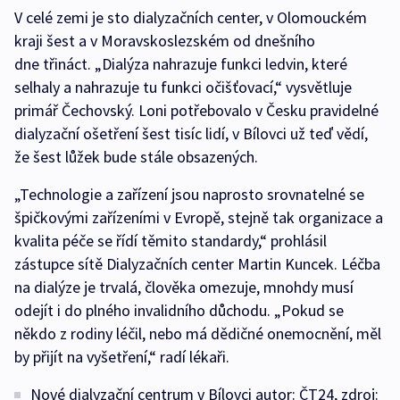
V celé zemi je sto dialyzačních center, v Olomouckém
kraji šest a v Moravskoslezském od dnešního
dne třináct. „Dialýza nahrazuje funkci ledvin, které
selhaly a nahrazuje tu funkci očišťovací,“ vysvětluje
primář Čechovský. Loni potřebovalo v Česku pravidelné
dialyzační ošetření šest tisíc lidí, v Bílovci už teď vědí,
že šest lůžek bude stále obsazených.
„Technologie a zařízení jsou naprosto srovnatelné se
špičkovými zařízeními v Evropě, stejně tak organizace a
kvalita péče se řídí těmito standardy,“ prohlásil
zástupce sítě Dialyzačních center Martin Kuncek. Léčba
na dialýze je trvalá, člověka omezuje, mnohdy musí
odejít i do plného invalidního důchodu. „Pokud se
někdo z rodiny léčil, nebo má dědičné onemocnění, měl
by přijít na vyšetření,“ radí lékaři.
Nové dialyzační centrum v Bílovci autor: ČT24, zdroj: