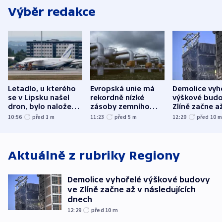
Výběr redakce
Letadlo, u kterého
Evropská unie má
Demolice vyh
se v Lipsku našel
rekordně nízké
výškové budo
dron, bylo naložené
zásoby zemního
Zlíně začne a
municí, píší média
plynu
následujících
10:56
před 1
m
11:23
před 5
m
12:29
před 10
Aktuálně z rubriky
Regiony
Demolice vyhořelé výškové budovy
ve Zlíně začne až v následujících
dnech
12:29
před 10
m