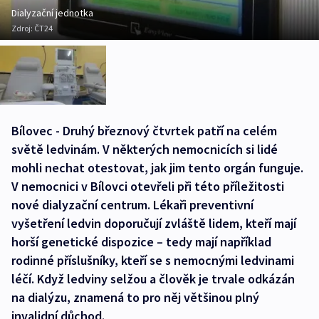
Dialyzační jednotka
Zdroj:
ČT24
Bílovec - Druhý březnový čtvrtek patří na celém
světě ledvinám. V některých nemocnicích si lidé
mohli nechat otestovat, jak jim tento orgán funguje.
V nemocnici v Bílovci otevřeli při této příležitosti
nové dialyzační centrum. Lékaři preventivní
vyšetření ledvin doporučují zvláště lidem, kteří mají
horší genetické dispozice – tedy mají například
rodinné příslušníky, kteří se s nemocnými ledvinami
léčí. Když ledviny selžou a člověk je trvale odkázán
na dialýzu, znamená to pro něj většinou plný
invalidní důchod.