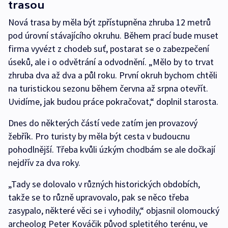
trasou
Nová trasa by měla být zpřístupněna zhruba 12 metrů
pod úrovní stávajícího okruhu. Během prací bude muset
firma vyvézt z chodeb suť, postarat se o zabezpečení
úseků, ale i o odvětrání a odvodnění. „Mělo by to trvat
zhruba dva až dva a půl roku. První okruh bychom chtěli
na turistickou sezonu během června až srpna otevřít.
Uvidíme, jak budou práce pokračovat,“ doplnil starosta.
Dnes do některých částí vede zatím jen provazový
žebřík. Pro turisty by měla být cesta v budoucnu
pohodlnější. Třeba kvůli úzkým chodbám se ale dočkají
nejdřív za dva roky.
„Tady se dolovalo v různých historických obdobích,
takže se to různě upravovalo, pak se něco třeba
zasypalo, některé věci se i vyhodily,“ objasnil olomoucký
archeolog Peter Kováčik původ spletitého terénu, ve