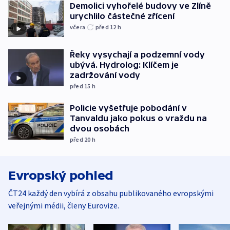
Demolici vyhořelé budovy ve Zlíně
urychlilo částečné zřícení
včera
před 12
h
Řeky vysychají a podzemní vody
ubývá. Hydrolog: Klíčem je
zadržování vody
před 15
h
Policie vyšetřuje pobodání v
Tanvaldu jako pokus o vraždu na
dvou osobách
před 20
h
Evropský pohled
ČT24 každý den vybírá z obsahu publikovaného evropskými
veřejnými médii, členy Eurovize.