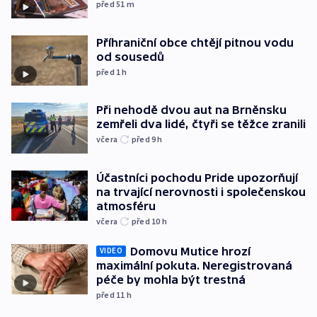
před 51
m
Příhraniční obce chtějí pitnou vodu
od sousedů
před 1
h
Při nehodě dvou aut na Brněnsku
zemřeli dva lidé, čtyři se těžce zranili
včera
před 9
h
Účastníci pochodu Pride upozorňují
na trvající nerovnosti i společenskou
atmosféru
včera
před 10
h
Domovu Mutice hrozí
VIDEO
maximální pokuta. Neregistrovaná
péče by mohla být trestná
před 11
h