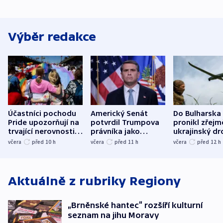
Výběr redakce
Účastníci pochodu
Americký Senát
Do Bulharska
Pride upozorňují na
potvrdil Trumpova
pronikl zřejm
trvající nerovnosti i
právníka jako
ukrajinský dr
společenskou
ministra
explodoval k
včera
před 10
h
včera
před 11
h
včera
před 12
h
atmosféru
spravedlnosti
od plynovod
Aktuálně z rubriky
Regiony
„Brněnské hantec“ rozšíří kulturní
seznam na jihu Moravy