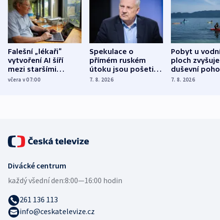
Falešní „lékaři“
Spekulace o
Pobyt u vodn
vytvoření AI šíří
přímém ruském
ploch zvyšuje
mezi staršími
útoku jsou pošetilé,
duševní poho
Poláky nebezpečné
míní estonský
ukázala
včera v 07:00
7. 8. 2026
7. 8. 2026
zdravotní rady
bezpečnostní
mezinárodní 
expert
Divácké centrum
každý všední den:
8:00—16:00 hodin
261 136 113
info@ceskatelevize.cz