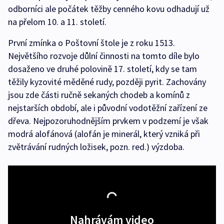
odborníci ale počátek těžby cenného kovu odhadují už
na přelom 10. a 11. století.
První zmínka o Poštovní štole je z roku 1513.
Největšího rozvoje důlní činnosti na tomto díle bylo
dosaženo ve druhé polovině 17. století, kdy se tam
těžily kyzovité měděné rudy, později pyrit. Zachovány
jsou zde části ručně sekaných chodeb a komínů z
nejstarších období, ale i původní vodotěžní zařízení ze
dřeva. Nejpozoruhodnějším prvkem v podzemí je však
modrá alofánová (alofán je minerál, který vzniká při
zvětrávání rudných ložisek, pozn. red.) výzdoba.
Nahrávám video