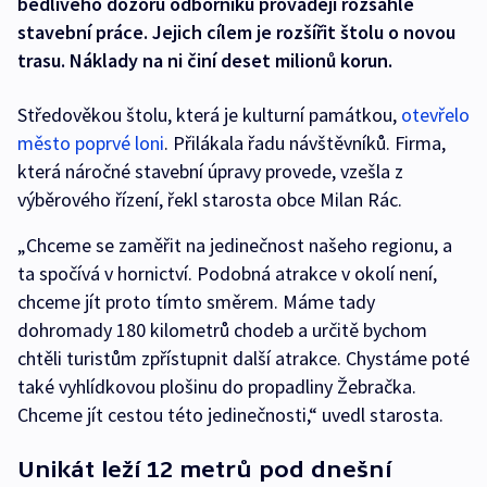
bedlivého dozoru odborníků provádějí rozsáhlé
stavební práce. Jejich cílem je rozšířit štolu o novou
trasu. Náklady na ni činí deset milionů korun.
Středověkou štolu, která je kulturní památkou,
otevřelo
město poprvé loni
. Přilákala řadu návštěvníků. Firma,
která náročné stavební úpravy provede, vzešla z
výběrového řízení, řekl starosta obce Milan Rác.
„Chceme se zaměřit na jedinečnost našeho regionu, a
ta spočívá v hornictví. Podobná atrakce v okolí není,
chceme jít proto tímto směrem. Máme tady
dohromady 180 kilometrů chodeb a určitě bychom
chtěli turistům zpřístupnit další atrakce. Chystáme poté
také vyhlídkovou plošinu do propadliny Žebračka.
Chceme jít cestou této jedinečnosti,“ uvedl starosta.
Unikát leží 12 metrů pod dnešní