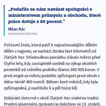
Podařilo se nám navázat spolupráci s
ministerstvem průmyslu a obchodu, které
práce dotuje z 80 pocent.
Milan Rác
starosta obce Zlaté Hory
Poštovní štola, která patří k nejzachovalejším důlním
dílům v regionu, se nachází zhruba šest kilometrů od
Zlatých Hor. Středověkou památku získalo město před
čtyřmi lety, kdy zastupitelé uvolnili na výkup okolních
pozemků od státního podniku Diamo 300 000 korun. V
první etapě se městu podařilo zpřístupnit první okruh v
délce téměř 400 metrů. Během šesti měsíců, kdy byla
zpřístupněná, ji navštívilo 6 a půl tisíce lidí.
Dobývání zlata má v okolí Zlatých Hor staletou tradici.
Prvními písemnými zprávami je doloženo ve 13. století,