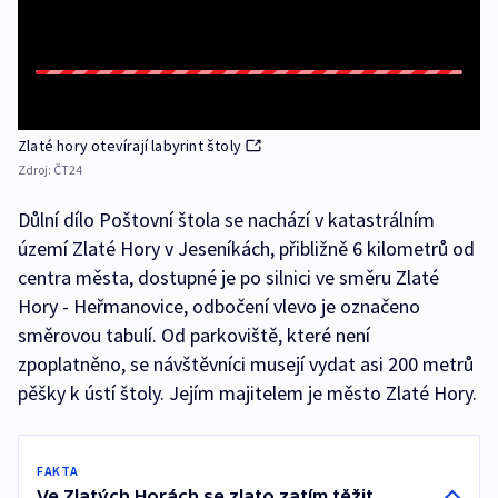
Zlaté hory otevírají labyrint štoly
Zdroj:
ČT24
Důlní dílo Poštovní štola se nachází v katastrálním
území Zlaté Hory v Jeseníkách, přibližně 6 kilometrů od
centra města, dostupné je po silnici ve směru Zlaté
Hory - Heřmanovice, odbočení vlevo je označeno
směrovou tabulí. Od parkoviště, které není
zpoplatněno, se návštěvníci musejí vydat asi 200 metrů
pěšky k ústí štoly. Jejím majitelem je město Zlaté Hory.
FAKTA
Ve Zlatých Horách se zlato zatím těžit