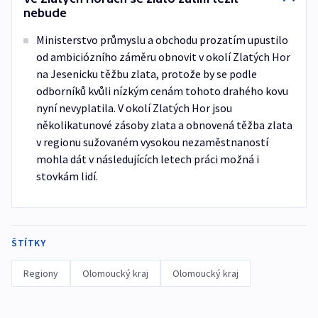
nebude
Ministerstvo průmyslu a obchodu prozatím upustilo
od ambiciózního záměru obnovit v okolí Zlatých Hor
na Jesenicku těžbu zlata, protože by se podle
odborníků kvůli nízkým cenám tohoto drahého kovu
nyní nevyplatila. V okolí Zlatých Hor jsou
několikatunové zásoby zlata a obnovená těžba zlata
v regionu sužovaném vysokou nezaměstnaností
mohla dát v následujících letech práci možná i
stovkám lidí.
ŠTÍTKY
Regiony
Olomoucký kraj
Olomoucký kraj