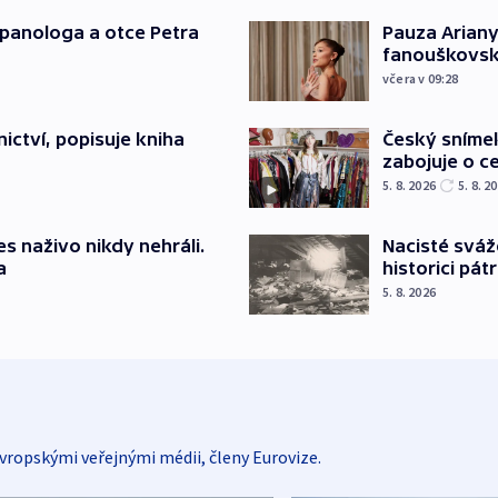
japanologa a otce Petra
Pauza Ariany
fanouškovsk
včera v 09:28
Český sníme
ictví, popisuje kniha
zabojuje o ce
5. 8. 2026
5. 8. 2
Nacisté sváž
s naživo nikdy nehráli.
historici pátr
a
5. 8. 2026
vropskými veřejnými médii, členy Eurovize.