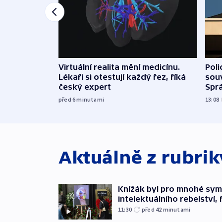
Virtuální realita mění medicínu.
Poli
Lékaři si otestují každý řez, říká
souv
český expert
Sprá
před 6
minutami
13:08
Aktuálně z rubri
Knížák byl pro mnohé sy
intelektuálního rebelství, 
11:30
před 42
minutami