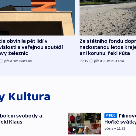
cie obvinila pět lidí v
Ze státního fondu dop
islosti s veřejnou soutěží
nedostanou letos kraje
vy železnic
ani korunu, řekl Půta
před 9
minutami
09:15
před 58
minutami
ky
Kultura
mbolem svobody a
Filmov
VIDEO
řekl Klaus
Hořké svátk
včera v 11:52