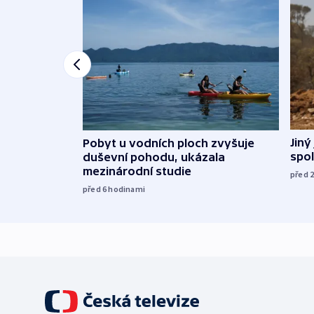
Jiný
Pobyt u vodních ploch zvyšuje
spol
duševní pohodu, ukázala
mezinárodní studie
před 
před 6
hodinami