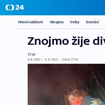
Hlavní události
Ukrajina
Volby
Domácí
Znojmo žije div
ČT24
8. 8. 2013
8. 8. 2013
|
Zdroj:
ČT24