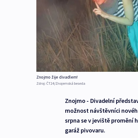
Znojmo žije divadlem!
Zdroj:
ČT24/Znojemská beseda
Znojmo - Divadelní představe
možnost návštěvníci nového
srpna se v jeviště promění h
garáž pivovaru.