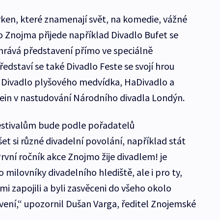
rken, které znamenají svět, na komedie, vážné
Do Znojma přijede například Divadlo Bufet se
rává představení přímo ve speciálně
dstaví se také Divadlo Feste se svojí hrou
e Divadlo plyšového medvídka, HaDivadlo a
ein v nastudování Národního divadla Londýn.
festivalům bude podle pořadatelů
t si různé divadelní povolání, například stát
První ročník akce Znojmo žije divadlem! je
o milovníky divadelního hlediště, ale i pro ty,
ami zapojili a byli zasvěceni do všeho okolo
vení,“ upozornil Dušan Varga, ředitel Znojemské