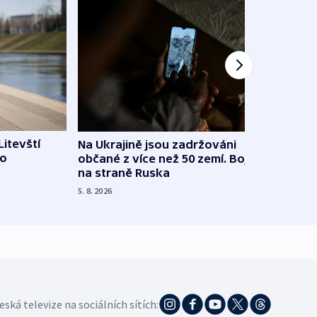
Litevští
Na Ukrajině jsou zadržováni
Španě
 o
občané z více než 50 zemí. Bojovali
dosta
na straně Ruska
4. 8. 20
5. 8. 2026
eská televize na sociálních sítích: