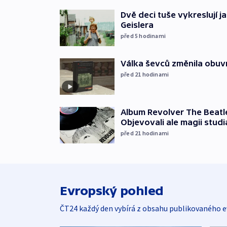
Dvě deci tuše vykreslují 
Geislera
před 5
hodinami
Válka ševců změnila obuvn
před 21
hodinami
Album Revolver The Beatle
Objevovali ale magii studi
před 21
hodinami
Evropský pohled
ČT24 každý den vybírá z obsahu publikovaného e