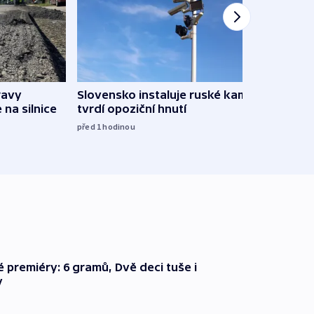
ravy
Slovensko instaluje ruské kamery,
Omez
 na silnice
tvrdí opoziční hnutí
hrozí
služ
před 1
hodinou
09:05
é premiéry: 6 gramů, Dvě deci tuše i
y