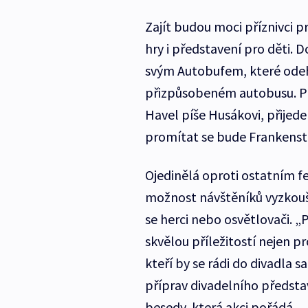
Zajít budou moci příznivci p
hry i představení pro děti. 
svým Autobufem, které odeh
přizpůsobeném autobusu. Pře
Havel píše Husákovi, přijed
promítat se bude Frankenst
Ojedinělá oproti ostatním 
možnost návštěníků vyzkouše
se herci nebo osvětlovači. „
skvělou příležitostí nejen pr
kteří by se rádi do divadla s
příprav divadelního předsta
besedy, která akci pořádá.