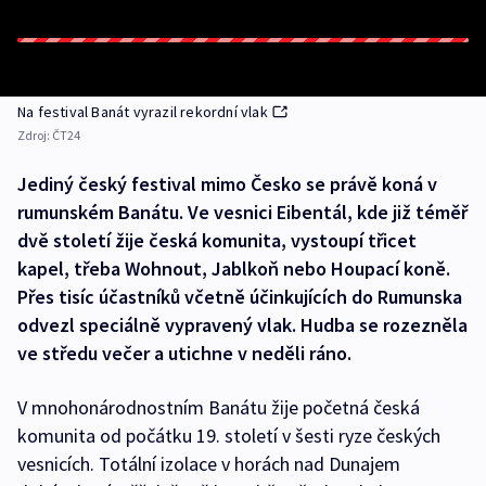
Na festival Banát vyrazil rekordní vlak
Zdroj:
ČT24
Jediný český festival mimo Česko se právě koná v
rumunském Banátu. Ve vesnici Eibentál, kde již téměř
dvě století žije česká komunita, vystoupí třicet
kapel, třeba Wohnout, Jablkoň nebo Houpací koně.
Přes tisíc účastníků včetně účinkujících do Rumunska
odvezl speciálně vypravený vlak. Hudba se rozezněla
ve středu večer a utichne v neděli ráno.
V mnohonárodnostním Banátu žije početná česká
komunita od počátku 19. století v šesti ryze českých
vesnicích. Totální izolace v horách nad Dunajem