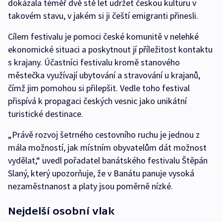
dokázala téměř dvě stě let udržet českou kulturu v
takovém stavu, v jakém si ji čeští emigranti přinesli.
Cílem festivalu je pomoci české komunitě v nelehké
ekonomické situaci a poskytnout jí příležitost kontaktu
s krajany. Účastníci festivalu kromě stanového
městečka využívají ubytování a stravování u krajanů,
čímž jim pomohou si přilepšit. Vedle toho festival
přispívá k propagaci českých vesnic jako unikátní
turistické destinace.
„Právě rozvoj šetrného cestovního ruchu je jednou z
mála možností, jak místním obyvatelům dát možnost
vydělat,“ uvedl pořadatel banátského festivalu Štěpán
Slaný, který upozorňuje, že v Banátu panuje vysoká
nezaměstnanost a platy jsou poměrně nízké.
Nejdelší osobní vlak