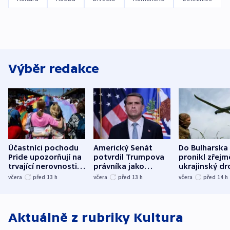
Výběr redakce
Účastníci pochodu
Americký Senát
Do Bulharska
Pride upozorňují na
potvrdil Trumpova
pronikl zřejm
trvající nerovnosti i
právníka jako
ukrajinský dr
společenskou
ministra
explodoval k
včera
před 13
h
včera
před 13
h
včera
před 14
h
atmosféru
spravedlnosti
od plynovod
Aktuálně z rubriky
Kultura