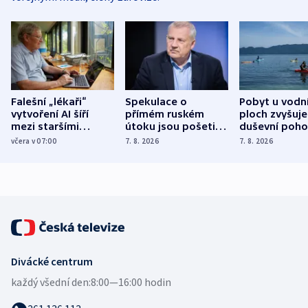
Falešní „lékaři“
Spekulace o
Pobyt u vodn
vytvoření AI šíří
přímém ruském
ploch zvyšuje
mezi staršími
útoku jsou pošetilé,
duševní poho
Poláky nebezpečné
míní estonský
ukázala
včera v 07:00
7. 8. 2026
7. 8. 2026
zdravotní rady
bezpečnostní
mezinárodní 
expert
Divácké centrum
každý všední den:
8:00—16:00 hodin