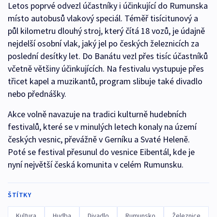
Letos poprvé odvezl účastníky i účinkující do Rumunska
místo autobusů vlakový speciál. Téměř tisícitunový a
půl kilometru dlouhý stroj, který čítá 18 vozů, je údajně
nejdelší osobní vlak, jaký jel po českých železnicích za
poslední desítky let. Do Banátu vezl přes tisíc účastníků
včetně většiny účinkujících. Na festivalu vystupuje přes
třicet kapel a muzikantů, program slibuje také divadlo
nebo přednášky.
Akce volně navazuje na tradici kulturně hudebních
festivalů, které se v minulých letech konaly na území
českých vesnic, převážně v Gerníku a Svaté Heleně.
Poté se festival přesunul do vesnice Eibentál, kde je
nyní největší česká komunita v celém Rumunsku.
ŠTÍTKY
Kultura
Hudba
Divadlo
Rumunsko
Železnice