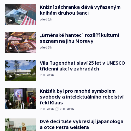
Knižní záchranka dává vyřazeným
knihám druhou šanci
před 1
h
„Brněnské hantec“ rozšíří kulturní
seznam na jihu Moravy
před 3
h
Vila Tugendhat slaví 25 let v UNESCO
třídenní akcí v zahradách
7. 8. 2026
Knížák byl pro mnohé symbolem
svobody a intelektuálního rebelství,
řekl Klaus
7. 8. 2026
7. 8. 2026
Dvě deci tuše vykreslují japanologa
a otce Petra Geislera