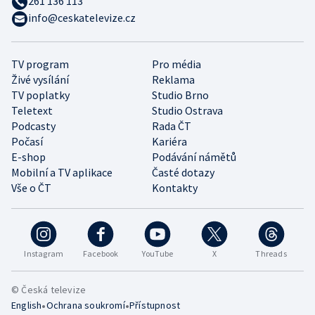
261 136 113
info@ceskatelevize.cz
TV program
Pro média
Živé vysílání
Reklama
TV poplatky
Studio Brno
Teletext
Studio Ostrava
Podcasty
Rada ČT
Počasí
Kariéra
E-shop
Podávání námětů
Mobilní a TV aplikace
Časté dotazy
Vše o ČT
Kontakty
Instagram
Facebook
YouTube
X
Threads
© Česká televize
•
•
English
Ochrana soukromí
Přístupnost