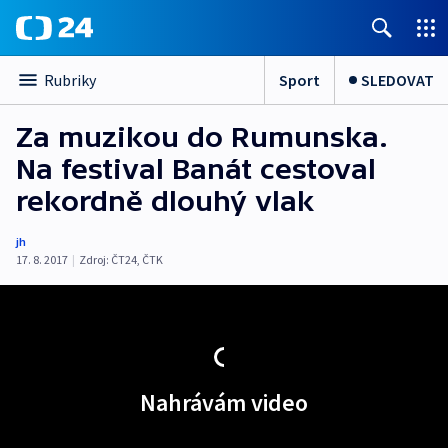
Sport
SLEDOVAT
Rubriky
Za muzikou do Rumunska.
Na festival Banát cestoval
rekordně dlouhý vlak
jh
17. 8. 2017
|
Zdroj:
ČT24
,
ČTK
Nahrávám video