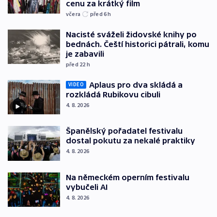
cenu za krátký film
včera
před 6
h
Nacisté sváželi židovské knihy po
bednách. Čeští historici pátrali, komu
je zabavili
před 22
h
Aplaus pro dva skládá a
VIDEO
rozkládá Rubikovu cibuli
4. 8. 2026
Španělský pořadatel festivalu
dostal pokutu za nekalé praktiky
4. 8. 2026
Na německém operním festivalu
vybučeli AI
4. 8. 2026