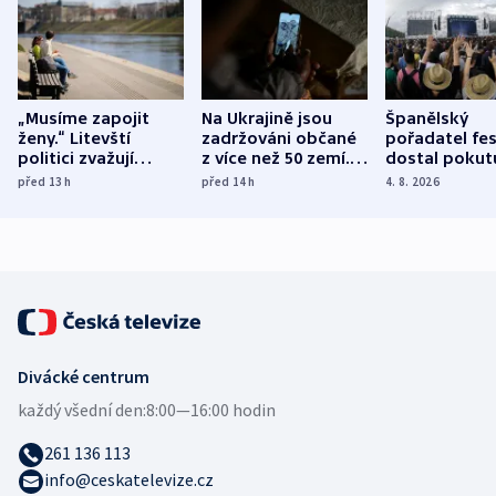
„Musíme zapojit
Na Ukrajině jsou
Španělský
ženy.“ Litevští
zadržováni občané
pořadatel fes
politici zvažují
z více než 50 zemí.
dostal pokut
dohodu o
Bojovali na straně
nekalé prakti
před 13
h
před 14
h
4. 8. 2026
demografii
Ruska
Divácké centrum
každý všední den:
8:00—16:00 hodin
261 136 113
info@ceskatelevize.cz