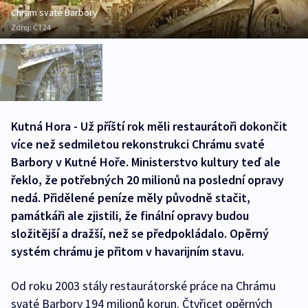
Chrám svaté Barbory
Zdroj:
ČT24
Kutná Hora - Už příští rok měli restaurátoři dokončit
více než sedmiletou rekonstrukci Chrámu svaté
Barbory v Kutné Hoře. Ministerstvo kultury teď ale
řeklo, že potřebných 20 milionů na poslední opravy
nedá. Přidělené peníze měly původně stačit,
památkáři ale zjistili, že finální opravy budou
složitější a dražší, než se předpokládalo. Opěrný
systém chrámu je přitom v havarijním stavu.
Od roku 2003 stály restaurátorské práce na Chrámu
svaté Barbory 194 milionů korun. Čtyřicet opěrných