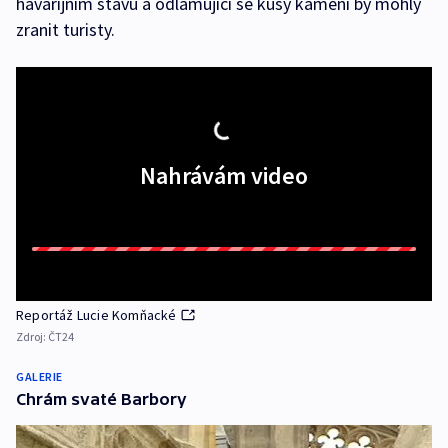
havarijním stavu a odlamující se kusy kamení by mohly
zranit turisty.
Nahrávám video
Reportáž Lucie Komňacké
Zdroj:
ČT24
GALERIE
Chrám svaté Barbory