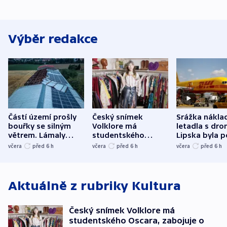
Výběr redakce
Částí území prošly
Český snímek
Srážka nákla
bouřky se silným
Volklore má
letadla s dr
větrem. Lámaly
studentského
Lipska byla p
stromy a poničily
Oscara, zabojuje o
německého mi
včera
před 6
h
včera
před 6
h
včera
před 6
h
střechu
cenu za krátký film
hybridní útok
Aktuálně z rubriky
Kultura
Český snímek Volklore má
studentského Oscara, zabojuje o