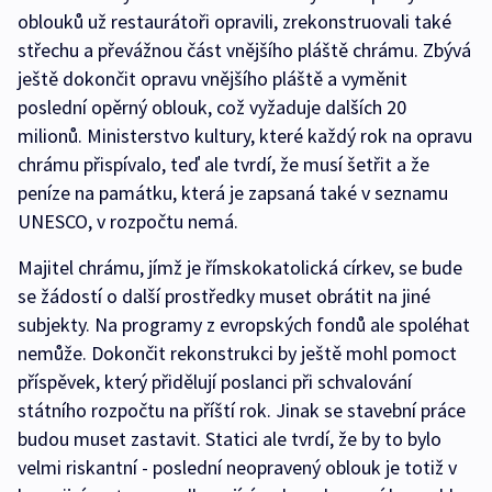
oblouků už restaurátoři opravili, zrekonstruovali také
střechu a převážnou část vnějšího pláště chrámu. Zbývá
ještě dokončit opravu vnějšího pláště a vyměnit
poslední opěrný oblouk, což vyžaduje dalších 20
milionů. Ministerstvo kultury, které každý rok na opravu
chrámu přispívalo, teď ale tvrdí, že musí šetřit a že
peníze na památku, která je zapsaná také v seznamu
UNESCO, v rozpočtu nemá.
Majitel chrámu, jímž je římskokatolická církev, se bude
se žádostí o další prostředky muset obrátit na jiné
subjekty. Na programy z evropských fondů ale spoléhat
nemůže. Dokončit rekonstrukci by ještě mohl pomoct
příspěvek, který přidělují poslanci při schvalování
státního rozpočtu na příští rok. Jinak se stavební práce
budou muset zastavit. Statici ale tvrdí, že by to bylo
velmi riskantní - poslední neopravený oblouk je totiž v