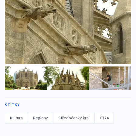
ŠTÍTKY
Kultura
Regiony
Středočeský kraj
ČT24