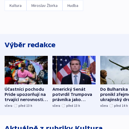
Kultura
Miroslav Žbirka
Hudba
Výběr redakce
Účastníci pochodu
Americký Senát
Do Bulharska
Pride upozorňují na
potvrdil Trumpova
pronikl zřejm
trvající nerovnosti i
právníka jako
ukrajinský dr
společenskou
ministra
explodoval k
včera
před 13
h
včera
před 13
h
včera
před 14
h
atmosféru
spravedlnosti
od plynovod
Aktuálně z rubriky
Kultura