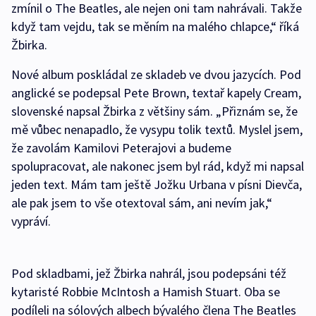
zmínil o The Beatles, ale nejen oni tam nahrávali. Takže
když tam vejdu, tak se měním na malého chlapce,“ říká
Žbirka.
Nové album poskládal ze skladeb ve dvou jazycích. Pod
anglické se podepsal Pete Brown, textař kapely Cream,
slovenské napsal Žbirka z většiny sám. „Přiznám se, že
mě vůbec nenapadlo, že vysypu tolik textů. Myslel jsem,
že zavolám Kamilovi Peterajovi a budeme
spolupracovat, ale nakonec jsem byl rád, když mi napsal
jeden text. Mám tam ještě Jožku Urbana v písni Dievča,
ale pak jsem to vše otextoval sám, ani nevím jak,“
vypráví.
Pod skladbami, jež Žbirka nahrál, jsou podepsáni též
kytaristé Robbie McIntosh a Hamish Stuart. Oba se
podíleli na sólových albech bývalého člena The Beatles