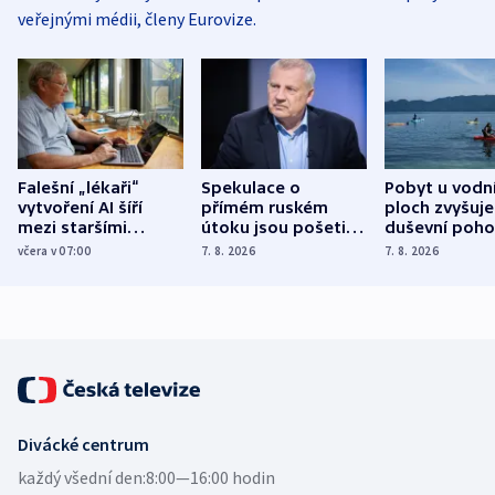
veřejnými médii, členy Eurovize.
Falešní „lékaři“
Spekulace o
Pobyt u vodn
vytvoření AI šíří
přímém ruském
ploch zvyšuje
mezi staršími
útoku jsou pošetilé,
duševní poho
Poláky nebezpečné
míní estonský
ukázala
včera v 07:00
7. 8. 2026
7. 8. 2026
zdravotní rady
bezpečnostní
mezinárodní 
expert
Divácké centrum
každý všední den:
8:00—16:00 hodin