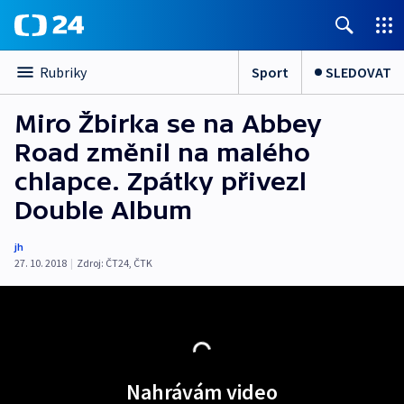
Sport
SLEDOVAT
Rubriky
Miro Žbirka se na Abbey
Road změnil na malého
chlapce. Zpátky přivezl
Double Album
jh
27. 10. 2018
|
Zdroj:
ČT24
,
ČTK
Nahrávám video