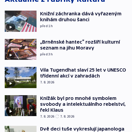
Knižní záchranka dává vyřazeným
knihám druhou šanci
před 1
h
„Brněnské hantec“ rozšíří kulturní
seznam na jihu Moravy
před 3
h
Vila Tugendhat slaví 25 let v UNESCO
třídenní akcí v zahradách
7. 8. 2026
Knížák byl pro mnohé symbolem
svobody a intelektuálního rebelství,
řekl Klaus
7. 8. 2026
7. 8. 2026
Dvě deci tuše vykreslují japanologa