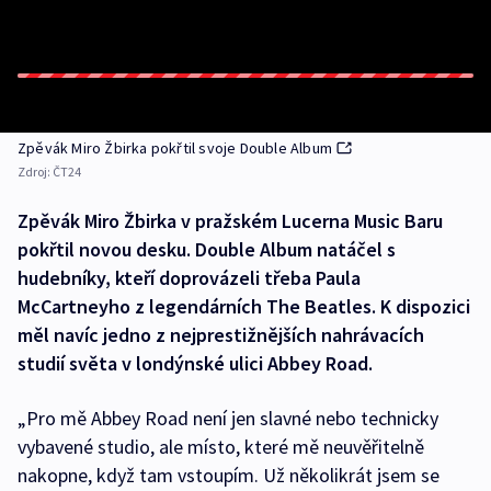
Zpěvák Miro Žbirka pokřtil svoje Double Album
Zdroj:
ČT24
Zpěvák Miro Žbirka v pražském Lucerna Music Baru
pokřtil novou desku. Double Album natáčel s
hudebníky, kteří doprovázeli třeba Paula
McCartneyho z legendárních The Beatles. K dispozici
měl navíc jedno z nejprestižnějších nahrávacích
studií světa v londýnské ulici Abbey Road.
„Pro mě Abbey Road není jen slavné nebo technicky
vybavené studio, ale místo, které mě neuvěřitelně
nakopne, když tam vstoupím. Už několikrát jsem se