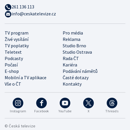
261 136 113
info@ceskatelevize.cz
TV program
Pro média
Živé vysílání
Reklama
TV poplatky
Studio Brno
Teletext
Studio Ostrava
Podcasty
Rada ČT
Počasí
Kariéra
E-shop
Podávání námětů
Mobilní a TV aplikace
Časté dotazy
Vše o ČT
Kontakty
Instagram
Facebook
YouTube
X
Threads
© Česká televize