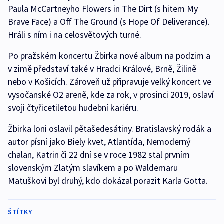
Paula McCartneyho Flowers in The Dirt (s hitem My
Brave Face) a Off The Ground (s Hope Of Deliverance).
Hráli s ním i na celosvětových turné.
Po pražském koncertu Žbirka nové album na podzim a
v zimě představí také v Hradci Králové, Brně, Žilině
nebo v Košicích. Zároveň už připravuje velký koncert ve
vysočanské O2 areně, kde za rok, v prosinci 2019, oslaví
svoji čtyřicetiletou hudební kariéru.
Žbirka loni oslavil pětašedesátiny. Bratislavský rodák a
autor písní jako Biely kvet, Atlantída, Nemoderný
chalan, Katrin či 22 dní se v roce 1982 stal prvním
slovenským Zlatým slavíkem a po Waldemaru
Matuškovi byl druhý, kdo dokázal porazit Karla Gotta.
ŠTÍTKY