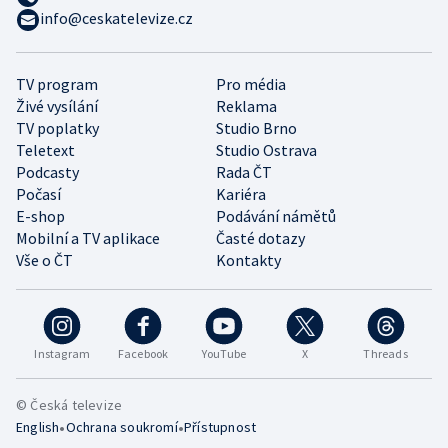
info@ceskatelevize.cz
TV program
Pro média
Živé vysílání
Reklama
TV poplatky
Studio Brno
Teletext
Studio Ostrava
Podcasty
Rada ČT
Počasí
Kariéra
E-shop
Podávání námětů
Mobilní a TV aplikace
Časté dotazy
Vše o ČT
Kontakty
Instagram
Facebook
YouTube
X
Threads
© Česká televize
•
•
English
Ochrana soukromí
Přístupnost