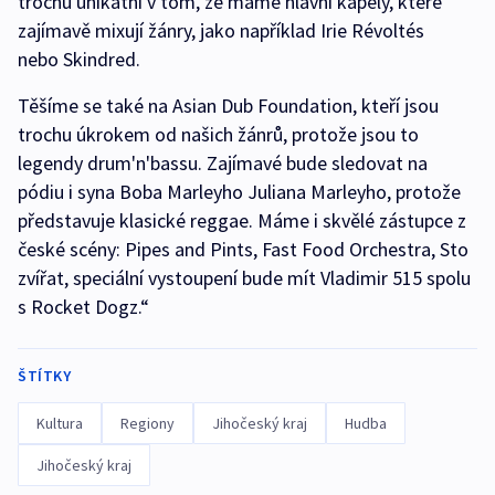
trochu unikátní v tom, že máme hlavní kapely, které
zajímavě mixují žánry, jako například Irie Révoltés
nebo Skindred.
Těšíme se také na Asian Dub Foundation, kteří jsou
trochu úkrokem od našich žánrů, protože jsou to
legendy drum'n'bassu. Zajímavé bude sledovat na
pódiu i syna Boba Marleyho Juliana Marleyho, protože
představuje klasické reggae. Máme i skvělé zástupce z
české scény: Pipes and Pints, Fast Food Orchestra, Sto
zvířat, speciální vystoupení bude mít Vladimir 515 spolu
s Rocket Dogz.“
ŠTÍTKY
Kultura
Regiony
Jihočeský kraj
Hudba
Jihočeský kraj