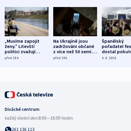
„Musíme zapojit
Na Ukrajině jsou
Španělský
ženy.“ Litevští
zadržováni občané
pořadatel fes
politici zvažují
z více než 50 zemí.
dostal pokut
dohodu o
Bojovali na straně
nekalé prakti
před 18
h
před 19
h
4. 8. 2026
demografii
Ruska
Divácké centrum
každý všední den:
8:00—16:00 hodin
261 136 113