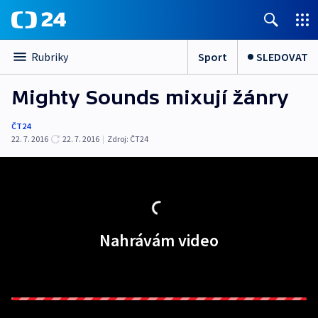
Sport
SLEDOVAT
Rubriky
Mighty Sounds mixují žánry
ČT24
22. 7. 2016
22. 7. 2016
|
Zdroj:
ČT24
Nahrávám video