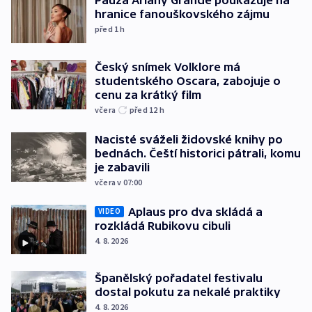
Pauza Ariany Grande poukazuje na
hranice fanouškovského zájmu
před 1
h
Český snímek Volklore má
studentského Oscara, zabojuje o
cenu za krátký film
včera
před 12
h
Nacisté sváželi židovské knihy po
bednách. Čeští historici pátrali, komu
je zabavili
včera v 07:00
Aplaus pro dva skládá a
VIDEO
rozkládá Rubikovu cibuli
4. 8. 2026
Španělský pořadatel festivalu
dostal pokutu za nekalé praktiky
4. 8. 2026