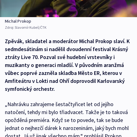
Michal Prokop
Zdroj:
Slavomír Kubeš/ČTK
Zpěvák, skladatel a moderátor Michal Prokop slaví. K
sedmdesátinám si nadělil dvoudenní festival Krásný
ztráty Live 70. Pozval své hudební vrstevníky i
muzikanty o generaci mladší. V původním aranžmá
vůbec poprvé zazněla skladba Město ER, kterou v
Amfiteátru v Lokti nad Ohří doprovodil Karlovarský
symfonický orchestr.
„Nahrávku zahrajeme šestačtyřicet let od jejího
natočení, tehdy mi bylo třiadvacet. Takže je to taková
opožděná premiéra. Když se to povede, tak se bude
jednat o nejhezčí dárek k narozeninám, jaký bych mohl
dostat. Já už jinak všechno mám,“ prohlásil Prokop.