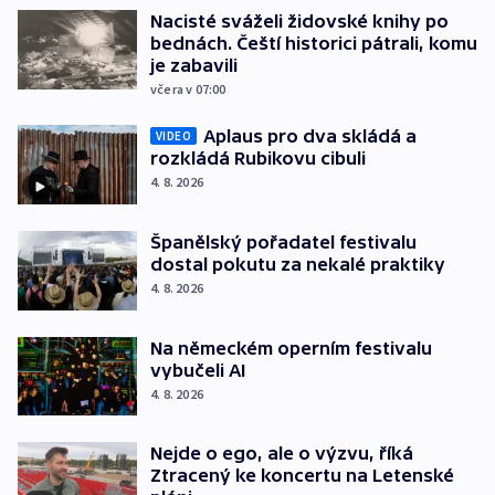
Nacisté sváželi židovské knihy po
bednách. Čeští historici pátrali, komu
je zabavili
včera v 07:00
Aplaus pro dva skládá a
VIDEO
rozkládá Rubikovu cibuli
4. 8. 2026
Španělský pořadatel festivalu
dostal pokutu za nekalé praktiky
4. 8. 2026
Na německém operním festivalu
vybučeli AI
4. 8. 2026
Nejde o ego, ale o výzvu, říká
Ztracený ke koncertu na Letenské