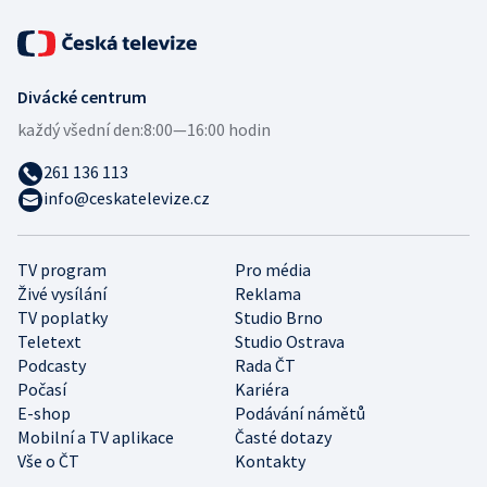
Divácké centrum
každý všední den:
8:00—16:00 hodin
261 136 113
info@ceskatelevize.cz
TV program
Pro média
Živé vysílání
Reklama
TV poplatky
Studio Brno
Teletext
Studio Ostrava
Podcasty
Rada ČT
Počasí
Kariéra
E-shop
Podávání námětů
Mobilní a TV aplikace
Časté dotazy
Vše o ČT
Kontakty