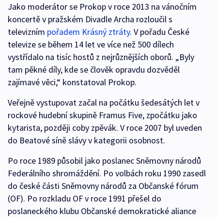
Jako moderátor se Prokop v roce 2013 na vánočním
koncertě v pražském Divadle Archa rozloučil s
televizním
pořadem Krásný ztráty
. V pořadu České
televize se během 14 let ve více než 500 dílech
vystřídalo na tisíc hostů z nejrůznějších oborů. „Byly
tam pěkné díly, kde se člověk opravdu dozvěděl
zajímavé věci,“ konstatoval Prokop.
Veřejně vystupovat začal na počátku šedesátých let v
rockové hudební skupině Framus Five, zpočátku jako
kytarista, později coby zpěvák. V roce 2007 byl uveden
do Beatové síně slávy v kategorii osobnost.
Po roce 1989 působil jako poslanec Sněmovny národů
Federálního shromáždění. Po volbách roku 1990 zasedl
do české části Sněmovny národů za Občanské fórum
(OF). Po rozkladu OF v roce 1991 přešel do
poslaneckého klubu Občanské demokratické aliance