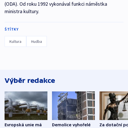
(ODA). Od roku 1992 vykonával funkci náměstka
ministra kultury.
ŠTÍTKY
Kultura
Hudba
Výběr redakce
Evropská unie má
Demolice vyhořelé
Za dotační p