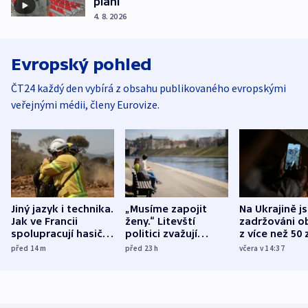
pláni
4. 8. 2026
Evropský pohled
ČT24 každý den vybírá z obsahu publikovaného evropskými
veřejnými médii, členy Eurovize.
Jiný jazyk i technika.
„Musíme zapojit
Na Ukrajině j
Jak ve Francii
ženy.“ Litevští
zadržováni o
spolupracují hasiči z
politici zvažují
z více než 50 
různých zemí
dohodu o
Bojovali na s
před 14
m
před 23
h
včera v 14:37
demografii
Ruska