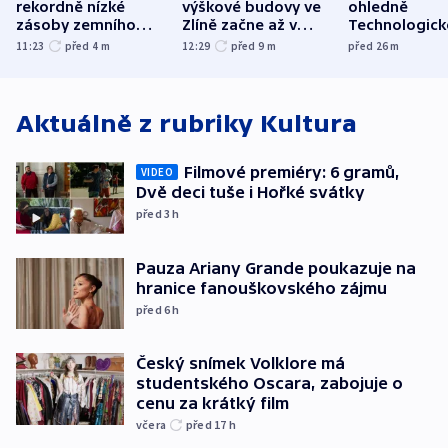
rekordně nízké
výškové budovy ve
ohledně
zásoby zemního
Zlíně začne až v
Technologic
plynu
následujících dnech
parku poslal
11:23
před 4
m
12:29
před 9
m
před 26
m
do vězení dv
Aktuálně z rubriky
Kultura
Filmové premiéry: 6 gramů,
VIDEO
Dvě deci tuše i Hořké svátky
před 3
h
Pauza Ariany Grande poukazuje na
hranice fanouškovského zájmu
před 6
h
Český snímek Volklore má
studentského Oscara, zabojuje o
cenu za krátký film
včera
před 17
h