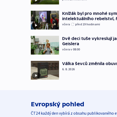
Knížák byl pro mnohé sy
intelektuálního rebelství, 
včera
před 19
hodinami
Dvě deci tuše vykreslují 
Geislera
včera v 08:00
Válka ševců změnila obuvn
6. 8. 2026
Evropský pohled
ČT24 každý den vybírá z obsahu publikovaného e