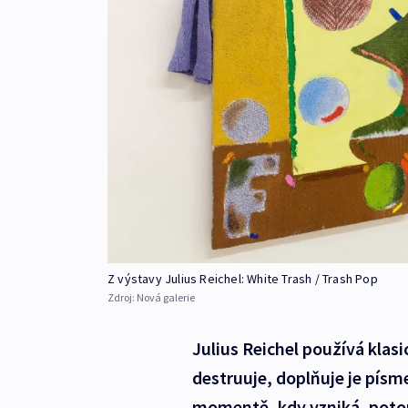
Z výstavy Julius Reichel: White Trash / Trash Pop
Zdroj:
Nová galerie
Julius Reichel používá klasic
destruuje, doplňuje je písme
momentě, kdy vzniká, potom 