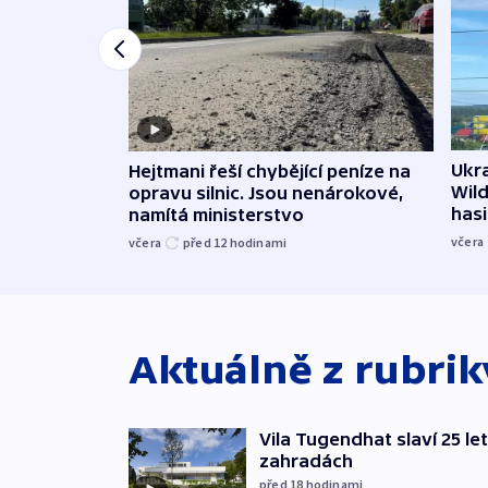
Ukra
Hejtmani řeší chybějící peníze na
Wild
opravu silnic. Jsou nenárokové,
hasi
namítá ministerstvo
včera
včera
před 12
hodinami
Aktuálně z rubri
Vila Tugendhat slaví 25 le
zahradách
před 18
hodinami