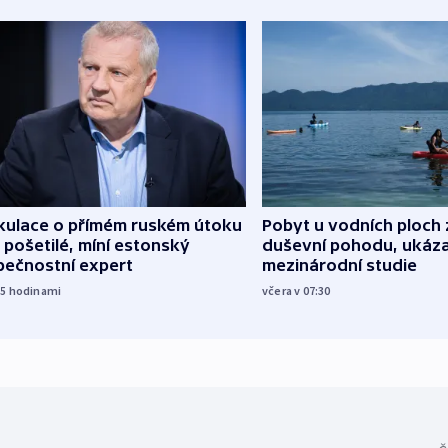
kulace o přímém ruském útoku
Pobyt u vodních ploch 
 pošetilé, míní estonský
duševní pohodu, ukáza
pečnostní expert
mezinárodní studie
15
hodinami
včera v 07:30