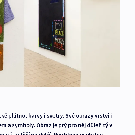
ké plátno, barvy i svetry. Své obrazy vrství i
m a symboly. Obraz je prý pro něj důležitý v
už se těší na další. Reichlovu osobitou