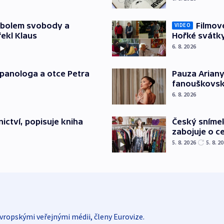
mbolem svobody a
Filmov
VIDEO
řekl Klaus
Hořké svátk
6. 8. 2026
japanologa a otce Petra
Pauza Ariany
fanouškovsk
6. 8. 2026
Český sníme
ictví, popisuje kniha
zabojuje o ce
5. 8. 2026
5. 8. 2
vropskými veřejnými médii, členy Eurovize.