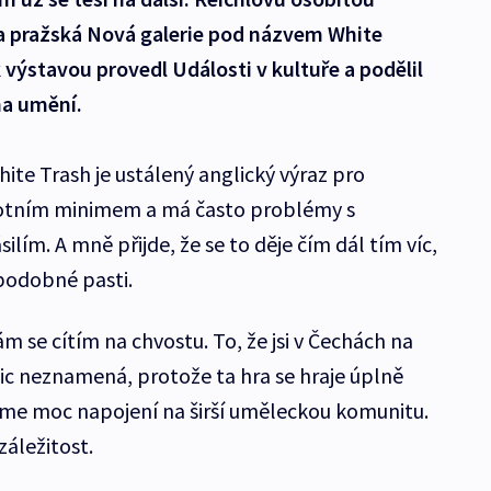
na pražská Nová galerie pod názvem White
 výstavou provedl Události v kultuře a podělil
na umění.
ite Trash je ustálený anglický výraz pro
ivotním minimem a má často problémy s
ím. A mně přijde, že se to děje čím dál tím víc,
v podobné pasti.
ám se cítím na chvostu. To, že jsi v Čechách na
nic neznamená, protože ta hra se hraje úplně
ejsme moc napojení na širší uměleckou komunitu.
záležitost.