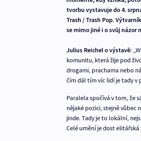
tvorbu vystavuje do 4. srp
Trash / Trash Pop. Výtvarník
se mimo jiné i o svůj názor 
Julius Reichel o výstavě:
„Wh
komunitu, která žije pod ž
drogami, prachama nebo násil
čím dál tím víc lidí je tady 
Paralela spočívá v tom, že s
nějaké pozici, stejně vůbec 
jinde. Tady je to lokální, n
Celé umění je dost elitářská 