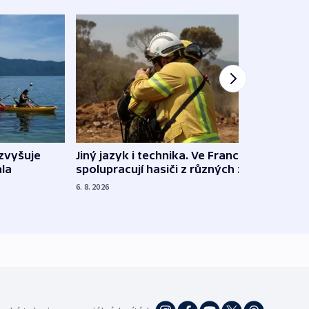
Jiný jazyk i technika. Ve Francii
zvyšuje
„Musí
spolupracují hasiči z různých zemí
la
polit
demo
6. 8. 2026
5. 8. 20