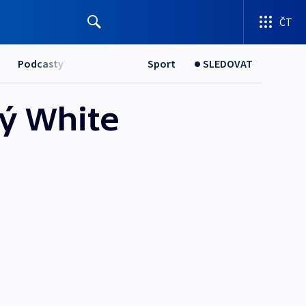
ČT
Podcasty
Sport
SLEDOVAT
ký White