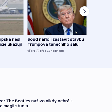
Lipska nesl
Soud nařídil zastavit stavbu
Žido
icie ukazují
Trumpova tanečního sálu
břehu
kriti
včera
před 12
hodinami
před 1
er The Beatles naživo nikdy nehráli.
e magii studia