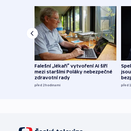
Falešní „lékaři“ vytvoření AI šíří
Spe
mezi staršími Poláky nebezpečné
jsou
zdravotní rady
bez
před 2
hodinami
před 