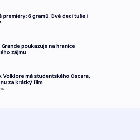
é premiéry: 6 gramů, Dvě deci tuše i
y
 Grande poukazuje na hranice
ého zájmu
k Volklore má studentského Oscara,
nu za krátký film
026