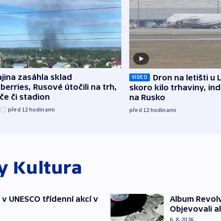
jina zasáhla sklad
Dron na letišti u 
VIDEO
berries, Rusové útočili na trh,
skoro kilo trhaviny, ind
če či stadion
na Rusko
před 12
hodinami
před 12
hodinami
ky
Kultura
t v UNESCO třídenní akcí v
Album Revolv
Objevovali al
6. 8. 2026