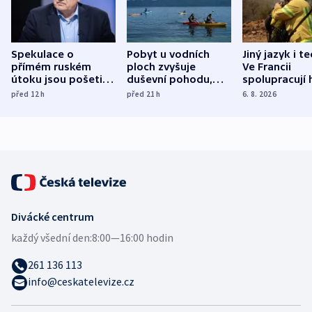
Spekulace o
Pobyt u vodních
Jiný jazyk i t
přímém ruském
ploch zvyšuje
Ve Francii
útoku jsou pošetilé,
duševní pohodu,
spolupracují h
míní estonský
ukázala
různých zemí
před 12
h
před 21
h
6. 8. 2026
bezpečnostní
mezinárodní studie
expert
Divácké centrum
každý všední den:
8:00—16:00 hodin
261 136 113
info@ceskatelevize.cz