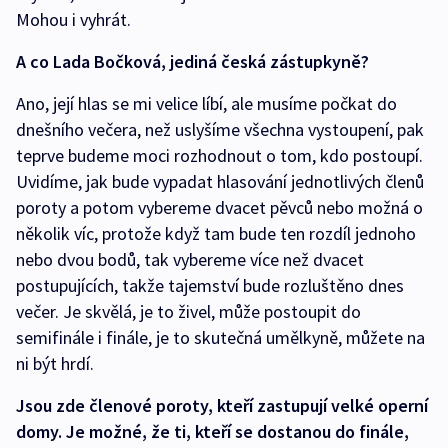
Mohou i vyhrát.
A co Lada Bočková, jediná česká zástupkyně?
Ano, její hlas se mi velice líbí, ale musíme počkat do
dnešního večera, než uslyšíme všechna vystoupení, pak
teprve budeme moci rozhodnout o tom, kdo postoupí.
Uvidíme, jak bude vypadat hlasování jednotlivých členů
poroty a potom vybereme dvacet pěvců nebo možná o
několik víc, protože když tam bude ten rozdíl jednoho
nebo dvou bodů, tak vybereme více než dvacet
postupujících, takže tajemství bude rozluštěno dnes
večer. Je skvělá, je to živel, může postoupit do
semifinále i finále, je to skutečná umělkyně, můžete na
ni být hrdí.
Jsou zde členové poroty, kteří zastupují velké operní
domy. Je možné, že ti, kteří se dostanou do finále,