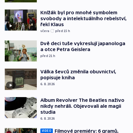
Knížák byl pro mnohé symbolem
svobody a intelektuálního rebelství,
řekl Klaus
včera
před 15
h
Dvě deci tuše vykreslují japanologa
a otce Petra Geislera
před 21
h
Válka ševců změnila obuvnictví,
popisuje kniha
6. 8. 2026
Album Revolver The Beatles naživo
nikdy nehráli. Objevovali ale magii
studia
6. 8. 2026
Filmové premiéry: 6 gramů,
VIDEO