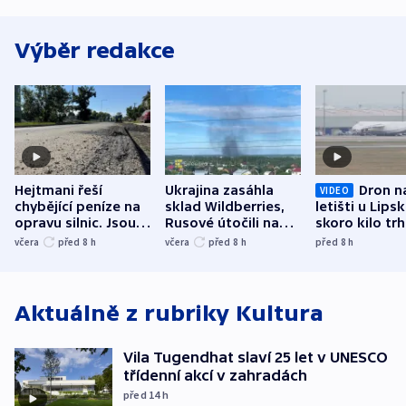
Výběr redakce
Hejtmani řeší
Ukrajina zasáhla
Dron n
VIDEO
chybějící peníze na
sklad Wildberries,
letišti u Lips
opravu silnic. Jsou
Rusové útočili na
skoro kilo trh
nenárokové, namítá
trh, hasiče či
indicie ukazuj
včera
před 8
h
včera
před 8
h
před 8
h
ministerstvo
stadion
Rusko
Aktuálně z rubriky
Kultura
Vila Tugendhat slaví 25 let v UNESCO
třídenní akcí v zahradách
před 14
h