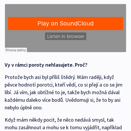
Vy v rámci poroty nehlasujete. Proč?
Protože bych asi byl příliš štědrý. Mám raději, když
pěvce hodnotí porotci, kteří vědí, co si přejí a co se jim
líbí. Já vím, jak obtížné to je, takže bych možná dával
každému daleko více bodů. Uvědomuji si, že to by asi
nebylo úplně ono.
Když mám někdy pocit, že něco nedává smysl, tak
mohu zasáhnout a mohu se k tomu vyjádřit, například