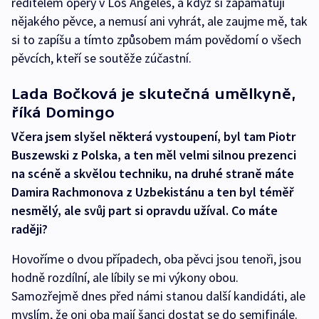
ředitelem opery v Los Angeles, a když si zapamatuji
nějakého pěvce, a nemusí ani vyhrát, ale zaujme mě, tak
si to zapíšu a tímto způsobem mám povědomí o všech
pěvcích, kteří se soutěže zúčastní.
Lada Bočková je skutečná umělkyně,
říká Domingo
Včera jsem slyšel některá vystoupení, byl tam Piotr
Buszewski z Polska, a ten měl velmi silnou prezenci
na scéně a skvělou techniku, na druhé straně máte
Damira Rachmonova z Uzbekistánu a ten byl téměř
nesmělý, ale svůj part si opravdu užíval. Co máte
raději?
Hovoříme o dvou případech, oba pěvci jsou tenoři, jsou
hodně rozdílní, ale líbily se mi výkony obou.
Samozřejmě dnes před námi stanou další kandidáti, ale
myslím, že oni oba mají šanci dostat se do semifinále.