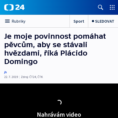
Sport
SLEDOVAT
Rubriky
Je moje povinnost pomáhat
pěvcům, aby se stávali
hvězdami, říká Plácido
Domingo
jh
22. 7. 2019
|
Zdroj:
ČT24
,
ČTK
Nahrávám video