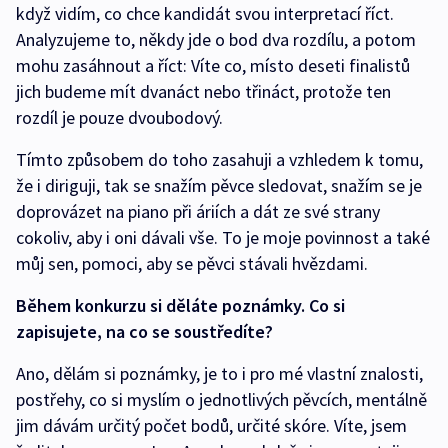
když vidím, co chce kandidát svou interpretací říct.
Analyzujeme to, někdy jde o bod dva rozdílu, a potom
mohu zasáhnout a říct: Víte co, místo deseti finalistů
jich budeme mít dvanáct nebo třináct, protože ten
rozdíl je pouze dvoubodový.
Tímto způsobem do toho zasahuji a vzhledem k tomu,
že i diriguji, tak se snažím pěvce sledovat, snažím se je
doprovázet na piano při áriích a dát ze své strany
cokoliv, aby i oni dávali vše. To je moje povinnost a také
můj sen, pomoci, aby se pěvci stávali hvězdami.
Během konkurzu si děláte poznámky. Co si
zapisujete, na co se soustředíte?
Ano, dělám si poznámky, je to i pro mé vlastní znalosti,
postřehy, co si myslím o jednotlivých pěvcích, mentálně
jim dávám určitý počet bodů, určité skóre. Víte, jsem