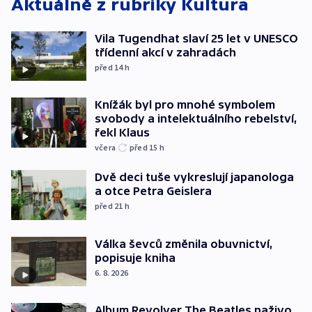
Aktuálně z rubriky
Kultura
Vila Tugendhat slaví 25 let v UNESCO
třídenní akcí v zahradách
před 14
h
Knížák byl pro mnohé symbolem
svobody a intelektuálního rebelství,
řekl Klaus
včera
před 15
h
Dvě deci tuše vykreslují japanologa
a otce Petra Geislera
před 21
h
Válka ševců změnila obuvnictví,
popisuje kniha
6. 8. 2026
Album Revolver The Beatles naživo