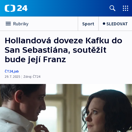
Sport
SLEDOVAT
Rubriky
Hollandová doveze Kafku do
San Sebastiána, soutěžit
bude její Franz
ČT24
,
jab
29. 7. 2025
|
Zdroj:
ČT24