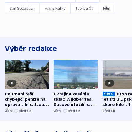
San Sebastián
Franz Kafka
Tvorba ČT
Film
Výběr redakce
Hejtmani řeší
Ukrajina zasáhla
Dron n
VIDEO
chybějící peníze na
sklad Wildberries,
letišti u Lips
opravu silnic. Jsou
Rusové útočili na
skoro kilo trh
nenárokové, namítá
trh, hasiče či
indicie ukazuj
včera
před 8
h
včera
před 8
h
před 8
h
ministerstvo
stadion
Rusko