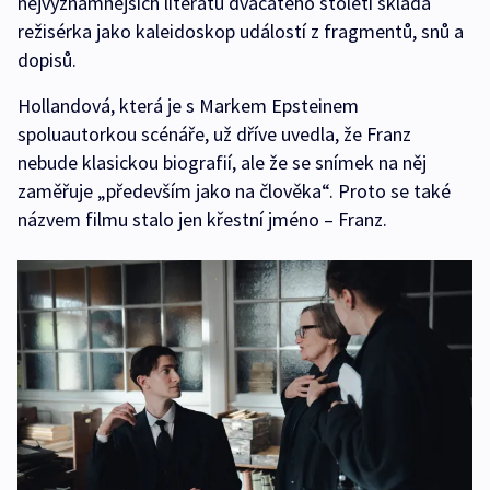
nejvýznamnějších literátů dvacátého století skládá
režisérka jako kaleidoskop událostí z fragmentů, snů a
dopisů.
Hollandová, která je s Markem Epsteinem
spoluautorkou scénáře, už dříve uvedla, že Franz
nebude klasickou biografií, ale že se snímek na něj
zaměřuje „především jako na člověka“. Proto se také
názvem filmu stalo jen křestní jméno – Franz.