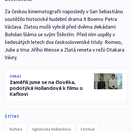
Za českou kinematografii naposledy v San Sebastiánu
soutěžilo historické hudební drama Il Boemo Petra
Václava. Zlatou mušli vyhrál před dvěma dekádami
Bohdan Sláma se svým Štěstím. Před ním uspěly v
šedesátých letech dva československé tituly: Romeo,
Julie a tma Jiřího Weisse a Zlatá reneta v režii Otakara
Vávry.
ODKAZ
Zaměřili jsme se na člověka,
podotýká Hollandová k filmu o
Kafkovi
ŠTÍTKY
Kultura
Agnieszka Hollandová
Festival