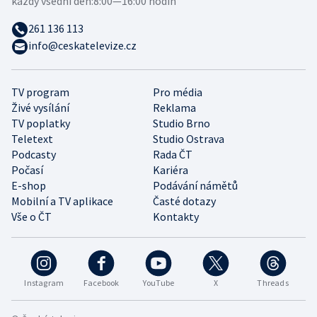
každý všední den:
8:00—16:00 hodin
261 136 113
info@ceskatelevize.cz
TV program
Pro média
Živé vysílání
Reklama
TV poplatky
Studio Brno
Teletext
Studio Ostrava
Podcasty
Rada ČT
Počasí
Kariéra
E-shop
Podávání námětů
Mobilní a TV aplikace
Časté dotazy
Vše o ČT
Kontakty
Instagram
Facebook
YouTube
X
Threads