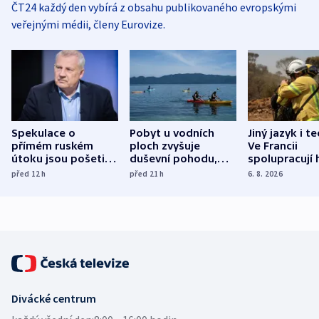
ČT24 každý den vybírá z obsahu publikovaného evropskými
veřejnými médii, členy Eurovize.
Spekulace o
Pobyt u vodních
Jiný jazyk i t
přímém ruském
ploch zvyšuje
Ve Francii
útoku jsou pošetilé,
duševní pohodu,
spolupracují h
míní estonský
ukázala
různých zemí
před 12
h
před 21
h
6. 8. 2026
bezpečnostní
mezinárodní studie
expert
Divácké centrum