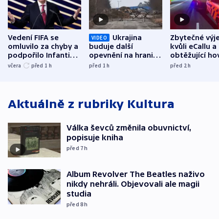
Vedení FIFA se
Ukrajina
Zbytečné výj
VIDEO
omluvilo za chyby a
buduje další
kvůli eCallu a
podpořilo Infantina.
opevnění na hranici
obtěžující ho
UEFA trvá na
s Běloruskem
zdržují záchr
včera
před 1
h
před 1
h
před 2
h
bojkotu
Aktuálně z rubriky
Kultura
Válka ševců změnila obuvnictví,
popisuje kniha
před 7
h
Album Revolver The Beatles naživo
nikdy nehráli. Objevovali ale magii
studia
před 8
h