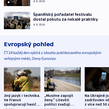
4. 8. 2026
Španělský pořadatel festivalu
dostal pokutu za nekalé praktiky
4. 8. 2026
Evropský pohled
ČT24 každý den vybírá z obsahu publikovaného evropskými
veřejnými médii, členy Eurovize.
Jiný jazyk i technika.
„Musíme zapojit
Na Ukrajině j
Ve Francii
ženy.“ Litevští
zadržováni o
spolupracují hasiči z
politici zvažují
z více než 50 
různých zemí
dohodu o
Bojovali na s