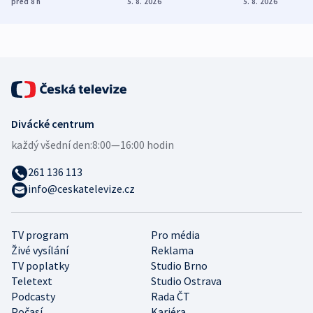
před 8
h
5. 8. 2026
5. 8. 2026
demografii
Ruska
Divácké centrum
každý všední den:
8:00—16:00 hodin
261 136 113
info@ceskatelevize.cz
TV program
Pro média
Živé vysílání
Reklama
TV poplatky
Studio Brno
Teletext
Studio Ostrava
Podcasty
Rada ČT
Počasí
Kariéra