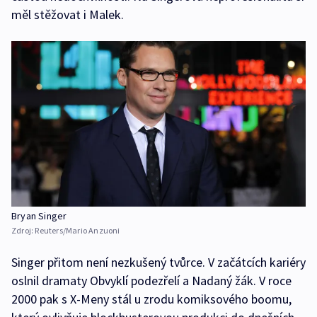
měl stěžovat i Malek.
Bryan Singer
Zdroj:
Reuters/Mario Anzuoni
Singer přitom není nezkušený tvůrce. V začátcích kariéry
oslnil dramaty Obvyklí podezřelí a Nadaný žák. V roce
2000 pak s X-Meny stál u zrodu komiksového boomu,