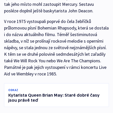
tak jeho místo mohl zastoupit Mercury. Sestavu
posléze doplnil ještě baskytarista John Deacon.
V roce 1975 vystoupali poprvé do čela žebříčků
průlomovou písní Bohemian Rhapsody, která se dostala
i do názvu aktuálního filmu. Téměř šestiminutová
skladba, v níž se prolínají rockové melodie s operními
nápěvy, se stala jednou ze světově nejznámějších písní.
K těm se ve druhé polovině sedmdesátých let zařadily
také We Will Rock You nebo We Are The Champions.
Památné je pak jejich vystoupení v rámci koncertu Live
Aid ve Wembley v roce 1985.
ODKAZ
Kytarista Queen Brian May: Staré dobré časy
jsou právě teď