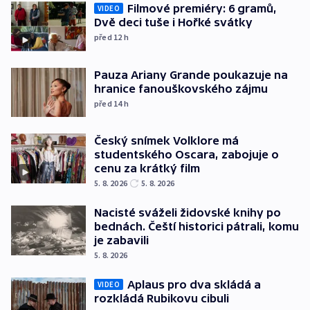
Filmové premiéry: 6 gramů,
VIDEO
Dvě deci tuše i Hořké svátky
před 12
h
Pauza Ariany Grande poukazuje na
hranice fanouškovského zájmu
před 14
h
Český snímek Volklore má
studentského Oscara, zabojuje o
cenu za krátký film
5. 8. 2026
5. 8. 2026
Nacisté sváželi židovské knihy po
bednách. Čeští historici pátrali, komu
je zabavili
5. 8. 2026
Aplaus pro dva skládá a
VIDEO
rozkládá Rubikovu cibuli