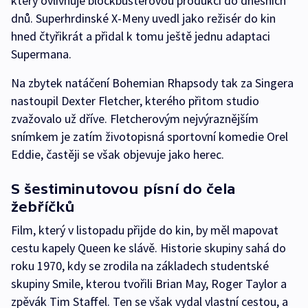
který ovlivňuje blockbusterovou produkci do dnešních
dnů. Superhrdinské X-Meny uvedl jako režisér do kin
hned čtyřikrát a přidal k tomu ještě jednu adaptaci
Supermana.
Na zbytek natáčení Bohemian Rhapsody tak za Singera
nastoupil Dexter Fletcher, kterého přitom studio
zvažovalo už dříve. Fletcherovým nejvýraznějším
snímkem je zatím životopisná sportovní komedie Orel
Eddie, častěji se však objevuje jako herec.
S šestiminutovou písní do čela
žebříčků
Film, který v listopadu přijde do kin, by měl mapovat
cestu kapely Queen ke slávě. Historie skupiny sahá do
roku 1970, kdy se zrodila na základech studentské
skupiny Smile, kterou tvořili Brian May, Roger Taylor a
zpěvák Tim Staffel. Ten se však vydal vlastní cestou, a