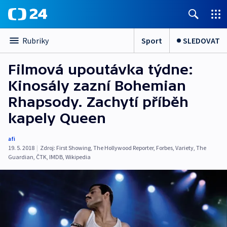
Sport
SLEDOVAT
Rubriky
Filmová upoutávka týdne:
Kinosály zazní Bohemian
Rhapsody. Zachytí příběh
kapely Queen
afi
19. 5. 2018
|
Zdroj:
First Showing
,
The Hollywood Reporter
,
Forbes
,
Variety
,
The
Guardian
,
ČTK
,
IMDB
,
Wikipedia