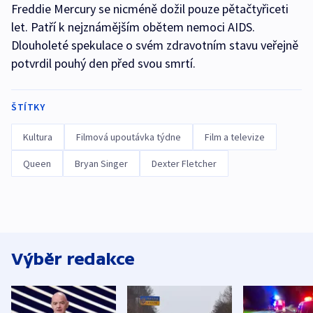
Freddie Mercury se nicméně dožil pouze pětačtyřiceti
let. Patří k nejznámějším obětem nemoci AIDS.
Dlouholeté spekulace o svém zdravotním stavu veřejně
potvrdil pouhý den před svou smrtí.
ŠTÍTKY
Kultura
Filmová upoutávka týdne
Film a televize
Queen
Bryan Singer
Dexter Fletcher
Výběr redakce