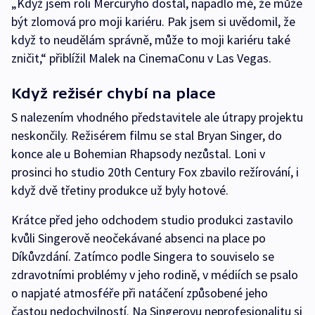
„Když jsem roli Mercuryho dostal, napadlo mě, že může
být zlomová pro moji kariéru. Pak jsem si uvědomil, že
když to neudělám správně, může to moji kariéru také
zničit,“ přiblížil Malek na CinemaConu v Las Vegas.
Když režisér chybí na place
S nalezením vhodného představitele ale útrapy projektu
neskončily. Režisérem filmu se stal Bryan Singer, do
konce ale u Bohemian Rhapsody nezůstal. Loni v
prosinci ho studio 20th Century Fox zbavilo režírování, i
když dvě třetiny produkce už byly hotové.
Krátce před jeho odchodem studio produkci zastavilo
kvůli Singerově neočekávané absenci na place po
Díkůvzdání. Zatímco podle Singera to souviselo se
zdravotními problémy v jeho rodině, v médiích se psalo
o napjaté atmosféře při natáčení způsobené jeho
častou nedochvilností. Na Singerovu neprofesionalitu si