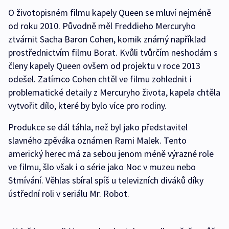
O životopisném filmu kapely Queen se mluví nejméně
od roku 2010. Původně měl Freddieho Mercuryho
ztvárnit Sacha Baron Cohen, komik známý například
prostřednictvím filmu Borat. Kvůli tvůrčím neshodám s
členy kapely Queen ovšem od projektu v roce 2013
odešel. Zatímco Cohen chtěl ve filmu zohlednit i
problematické detaily z Mercuryho života, kapela chtěla
vytvořit dílo, které by bylo více pro rodiny.
Produkce se dál táhla, než byl jako představitel
slavného zpěváka oznámen Rami Malek. Tento
americký herec má za sebou jenom méně výrazné role
ve filmu, šlo však i o série jako Noc v muzeu nebo
Stmívání. Věhlas sbíral spíš u televizních diváků díky
ústřední roli v seriálu Mr. Robot.