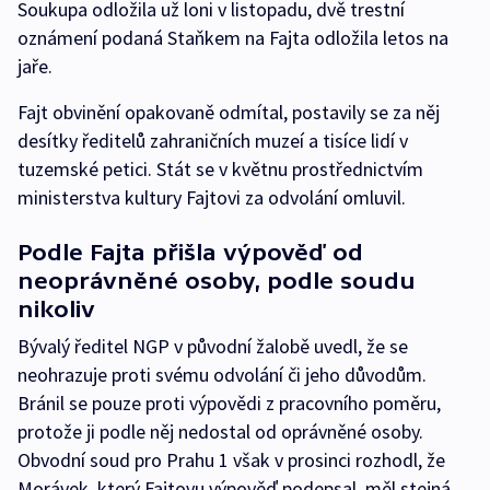
Soukupa odložila už loni v listopadu, dvě trestní
oznámení podaná Staňkem na Fajta odložila letos na
jaře.
Fajt obvinění opakovaně odmítal, postavily se za něj
desítky ředitelů zahraničních muzeí a tisíce lidí v
tuzemské petici. Stát se v květnu prostřednictvím
ministerstva kultury Fajtovi za odvolání omluvil.
Podle Fajta přišla výpověď od
neoprávněné osoby, podle soudu
nikoliv
Bývalý ředitel NGP v původní žalobě uvedl, že se
neohrazuje proti svému odvolání či jeho důvodům.
Bránil se pouze proti výpovědi z pracovního poměru,
protože ji podle něj nedostal od oprávněné osoby.
Obvodní soud pro Prahu 1 však v prosinci rozhodl, že
Morávek, který Fajtovu výpověď podepsal, měl stejná