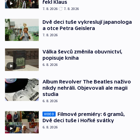
řekl Klaus
7. 8. 2026
7. 8. 2026
Dvě deci tuše vykreslují japanologa
a otce Petra Geislera
7. 8. 2026
Válka ševců změnila obuvnictví,
popisuje kniha
6. 8. 2026
Album Revolver The Beatles naživo
nikdy nehráli. Objevovali ale magii
studia
6. 8. 2026
Filmové premiéry: 6 gramů,
VIDEO
Dvě deci tuše i Hořké svátky
6. 8. 2026