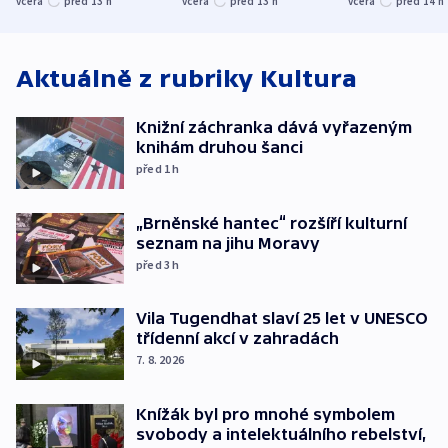
včera
před 13
h
včera
před 13
h
včera
před 14
h
atmosféru
spravedlnosti
od plynovod
Aktuálně z rubriky
Kultura
Knižní záchranka dává vyřazeným
knihám druhou šanci
před 1
h
„Brněnské hantec“ rozšíří kulturní
seznam na jihu Moravy
před 3
h
Vila Tugendhat slaví 25 let v UNESCO
třídenní akcí v zahradách
7. 8. 2026
Knížák byl pro mnohé symbolem
svobody a intelektuálního rebelství,