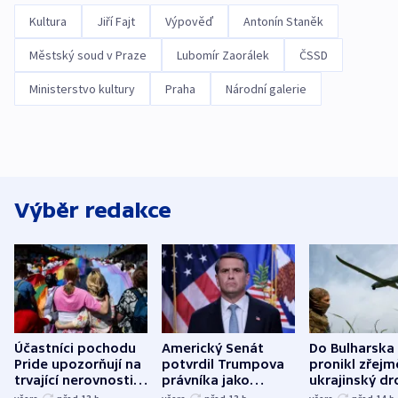
Kultura
Jiří Fajt
Výpověď
Antonín Staněk
Městský soud v Praze
Lubomír Zaorálek
ČSSD
Ministerstvo kultury
Praha
Národní galerie
Výběr redakce
Účastníci pochodu
Americký Senát
Do Bulharska
Pride upozorňují na
potvrdil Trumpova
pronikl zřejm
trvající nerovnosti i
právníka jako
ukrajinský dr
společenskou
ministra
explodoval k