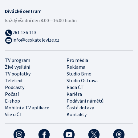
Divácké centrum
každý všední den:
8:00—16:00 hodin
261 136 113
info@ceskatelevize.cz
TV program
Pro média
Živé vysílání
Reklama
TV poplatky
Studio Brno
Teletext
Studio Ostrava
Podcasty
Rada ČT
Počasí
Kariéra
E-shop
Podávání námětů
Mobilní a TV aplikace
Časté dotazy
Vše o ČT
Kontakty