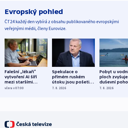
Evropský pohled
ČT24 každý den vybírá z obsahu publikovaného evropskými
veřejnými médii, členy Eurovize.
Falešní „lékaři“
Spekulace o
Pobyt u vodn
vytvoření AI šíří
přímém ruském
ploch zvyšuje
mezi staršími
útoku jsou pošetilé,
duševní poho
Poláky nebezpečné
míní estonský
ukázala
včera v 07:00
7. 8. 2026
7. 8. 2026
zdravotní rady
bezpečnostní
mezinárodní 
expert