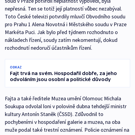
soud v Praze potvrdil neplatnost výpovědi, byla
nepřesná. Ten se totiž její platností vůbec nezabýval.
Toto České televizi potvrdily mluvčí Obvodního soudu
pro Prahu 1 Alena Novotná i Městského soudu v Praze
Markéta Puci. Jak bylo před týdnem rozhodnuto o
nákladech řízení, soudy zatím nekomentují, dokud
rozhodnutí nedoručí účastníkům řízení.
ODKAZ
Fajt trvá na svém. Hospodařil dobře, za jeho
odvoláním jsou osobní a politické důvody
Fajta a také ředitele Muzea umění Olomouc Michala
Soukupa odvolal loni v polovině dubna tehdejší ministr
kultury Antonín Staněk (ČSSD). Zdůvodnil to
pochybeními v hospodaření galerie a muzea, na oba
muže podal také trestní oznámení. Policie oznámení na