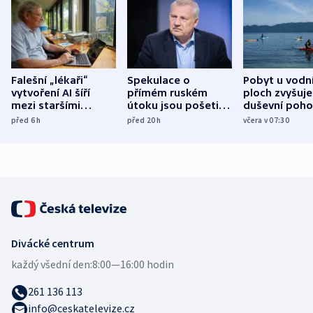
Falešní „lékaři“
Spekulace o
Pobyt u vodn
vytvoření AI šíří
přímém ruském
ploch zvyšuje
mezi staršími
útoku jsou pošetilé,
duševní poho
Poláky nebezpečné
míní estonský
ukázala
před 6
h
před 20
h
včera v 07:30
zdravotní rady
bezpečnostní
mezinárodní 
expert
Divácké centrum
každý všední den:
8:00—16:00 hodin
261 136 113
info@ceskatelevize.cz