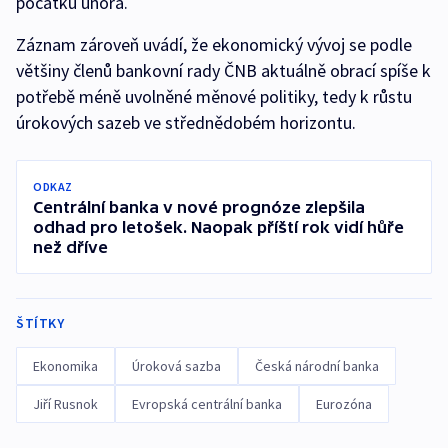
počátku února.
Záznam zároveň uvádí, že ekonomický vývoj se podle
většiny členů bankovní rady ČNB aktuálně obrací spíše k
potřebě méně uvolněné měnové politiky, tedy k růstu
úrokových sazeb ve střednědobém horizontu.
ODKAZ
Centrální banka v nové prognóze zlepšila
odhad pro letošek. Naopak příští rok vidí hůře
než dříve
ŠTÍTKY
Ekonomika
Úroková sazba
Česká národní banka
Jiří Rusnok
Evropská centrální banka
Eurozóna