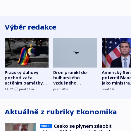
Výběr redakce
Pražský duhový
Dron pronikl do
Americký Sen
pochod začal
bulharského
potvrdil Blan
uctěním památky
vzdušného
jako ministra
obětí berlínského
prostoru,
spravedlnost
12:02
před 18
m
před 50
m
před 1
h
útoku
explodoval kilometr
od plynovodu
Aktuálně z rubriky
Ekonomika
Česko se plynem zásobit
VIDEO