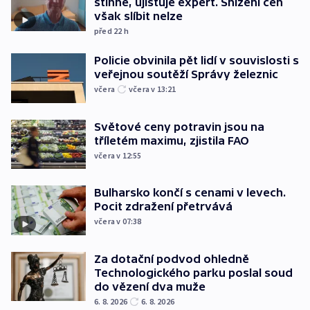
stihne, ujišťuje expert. Snížení cen
však slíbit nelze
před 22
h
Policie obvinila pět lidí v souvislosti s
veřejnou soutěží Správy železnic
včera
včera v 13:21
Světové ceny potravin jsou na
tříletém maximu, zjistila FAO
včera v 12:55
Bulharsko končí s cenami v levech.
Pocit zdražení přetrvává
včera v 07:38
Za dotační podvod ohledně
Technologického parku poslal soud
do vězení dva muže
6. 8. 2026
6. 8. 2026