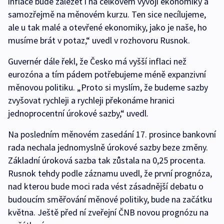
inflace bude záležet i na celkovém vývoji ekonomiky a
samozřejmě na měnovém kurzu. Ten sice necílujeme,
ale u tak malé a otevřené ekonomiky, jako je naše, ho
musíme brát v potaz,“ uvedl v rozhovoru Rusnok.
Guvernér dále řekl, že Česko má vyšší inflaci než
eurozóna a tím pádem potřebujeme méně expanzivní
měnovou politiku. „Proto si myslím, že budeme sazby
zvyšovat rychleji a rychleji překonáme hranici
jednoprocentní úrokové sazby,“ uvedl.
Na posledním měnovém zasedání 17. prosince bankovní
rada nechala jednomyslně úrokové sazby beze změny.
Základní úroková sazba tak zůstala na 0,25 procenta.
Rusnok tehdy podle záznamu uvedl, že první prognóza,
nad kterou bude moci rada vést zásadnější debatu o
budoucím směřování měnové politiky, bude na začátku
května. Ještě před ní zveřejní ČNB novou prognózu na