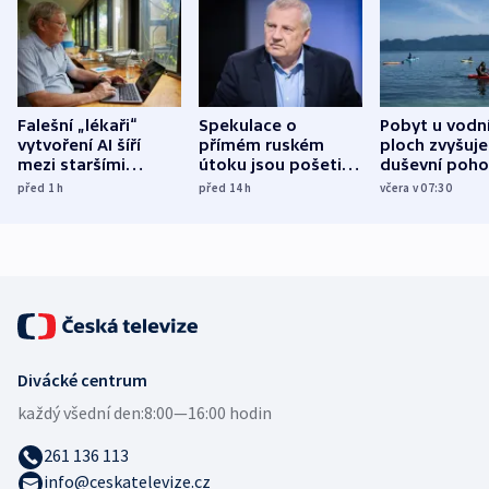
Falešní „lékaři“
Spekulace o
Pobyt u vodn
vytvoření AI šíří
přímém ruském
ploch zvyšuje
mezi staršími
útoku jsou pošetilé,
duševní poho
Poláky nebezpečné
míní estonský
ukázala
před 1
h
před 14
h
včera v 07:30
zdravotní rady
bezpečnostní
mezinárodní 
expert
Divácké centrum
každý všední den:
8:00—16:00 hodin
261 136 113
info@ceskatelevize.cz