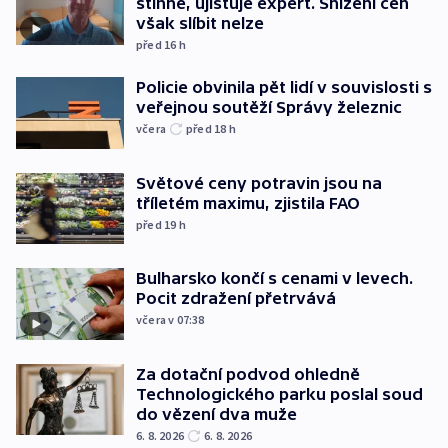
stihne, ujišťuje expert. Snížení cen
však slíbit nelze
před 16
h
Policie obvinila pět lidí v souvislosti s
veřejnou soutěží Správy železnic
včera
před 18
h
Světové ceny potravin jsou na
tříletém maximu, zjistila FAO
před 19
h
Bulharsko končí s cenami v levech.
Pocit zdražení přetrvává
včera v 07:38
Za dotační podvod ohledně
Technologického parku poslal soud
do vězení dva muže
6. 8. 2026
6. 8. 2026