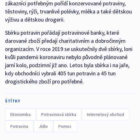
zákazníci potřebným pořídí konzervované potraviny,
těstoviny, rýži, trvanlivé polévky, mléka a také dětskou
výživu a dětskou drogerii.
Sbírku potravin pořádají potravinové banky, které
darované zboží předají charitativním a dobročinným
organizacím. V roce 2019 se uskutečnily dvě sbírky, loni
kvůli pandemii koronaviru nebylo původně plánované
jarní kolo, podzimní již ano. Letos byla sbírka i na jaře,
kdy obchodníci vybrali 405 tun potravin a 45 tun
drogistického zboží pro potřebné.
ŠTÍTKY
Ekonomika
Potravinová sbírka
Internetový obchod
Potravina
Jídlo
Pomoc