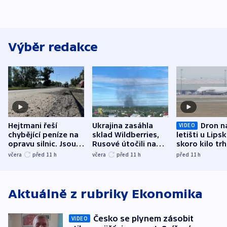
Výběr redakce
Hejtmani řeší
Ukrajina zasáhla
Dron n
VIDEO
chybějící peníze na
sklad Wildberries,
letišti u Lips
opravu silnic. Jsou
Rusové útočili na
skoro kilo trh
nenárokové, namítá
trh, hasiče či
indicie ukazuj
včera
před 11
h
včera
před 11
h
před 11
h
ministerstvo
stadion
Rusko
Aktuálně z rubriky
Ekonomika
Česko se plynem zásobit
VIDEO