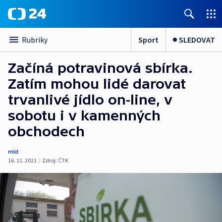
Sport
SLEDOVAT
Rubriky
Začíná potravinová sbírka.
Zatím mohou lidé darovat
trvanlivé jídlo on-line, v
sobotu i v kamenných
obchodech
mld
16. 11. 2021
|
Zdroj:
ČTK