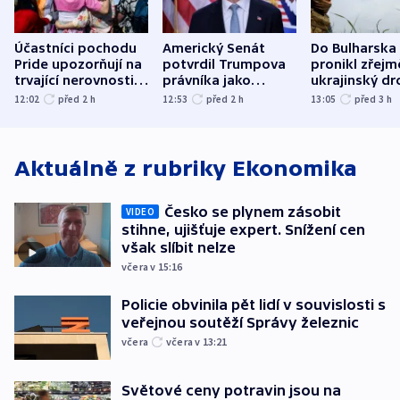
Účastníci pochodu
Americký Senát
Do Bulharska
Pride upozorňují na
potvrdil Trumpova
pronikl zřejm
trvající nerovnosti i
právníka jako
ukrajinský dr
společenskou
ministra
explodoval k
12:02
před 2
h
12:53
před 2
h
13:05
před 3
h
atmosféru
spravedlnosti
od plynovod
Aktuálně z rubriky
Ekonomika
Česko se plynem zásobit
VIDEO
stihne, ujišťuje expert. Snížení cen
však slíbit nelze
včera v 15:16
Policie obvinila pět lidí v souvislosti s
veřejnou soutěží Správy železnic
včera
včera v 13:21
Světové ceny potravin jsou na