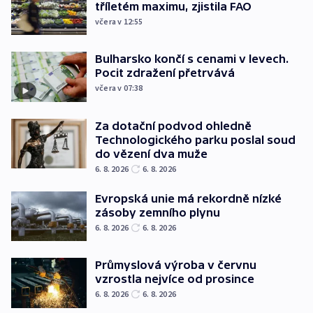
tříletém maximu, zjistila FAO
včera v 12:55
Bulharsko končí s cenami v levech.
Pocit zdražení přetrvává
včera v 07:38
Za dotační podvod ohledně
Technologického parku poslal soud
do vězení dva muže
6. 8. 2026
6. 8. 2026
Evropská unie má rekordně nízké
zásoby zemního plynu
6. 8. 2026
6. 8. 2026
Průmyslová výroba v červnu
vzrostla nejvíce od prosince
6. 8. 2026
6. 8. 2026