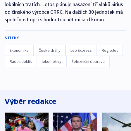
lokálních tratích. Letos plánuje nasazení tří vlaků Sirius
od čínského výrobce CRRC. Na dalších 30 jednotek má
společnost opci s hodnotou pět miliard korun.
ŠTÍTKY
Ekonomika
České dráhy
Leo Express
RegioJet
Radek Joklík
lokomotivy
Železniční doprava
Výběr redakce