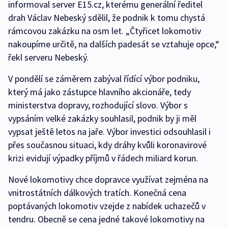
informoval server E15.cz, kterému generální ředitel
drah Václav Nebeský sdělil, že podnik k tomu chystá
rámcovou zakázku na osm let. „Čtyřicet lokomotiv
nakoupíme určitě, na dalších padesát se vztahuje opce,“
řekl serveru Nebeský.
V pondělí se záměrem zabýval řídící výbor podniku,
který má jako zástupce hlavního akcionáře, tedy
ministerstva dopravy, rozhodující slovo. Výbor s
vypsáním velké zakázky souhlasil, podnik by ji měl
vypsat ještě letos na jaře. Výbor investici odsouhlasil i
přes současnou situaci, kdy dráhy kvůli koronavirové
krizi evidují výpadky příjmů v řádech miliard korun.
Nové lokomotivy chce dopravce využívat zejména na
vnitrostátních dálkových tratích. Konečná cena
poptávaných lokomotiv vzejde z nabídek uchazečů v
tendru. Obecně se cena jedné takové lokomotivy na