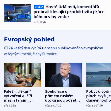
Hosté Událostí, komentářů
VIDEO
probrali klesající produktivitu práce
během vlny veder
5. 8. 2026
Evropský pohled
ČT24 každý den vybírá z obsahu publikovaného evropskými
veřejnými médii, členy Eurovize.
Falešní „lékaři“
Spekulace o
Pobyt u vodn
vytvoření AI šíří
přímém ruském
ploch zvyšuje
mezi staršími
útoku jsou pošetilé,
duševní poho
Poláky nebezpečné
míní estonský
ukázala
před 16
h
včera v 17:11
včera v 07:30
zdravotní rady
bezpečnostní
mezinárodní 