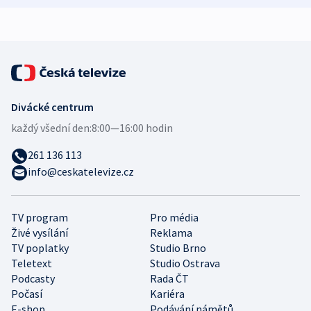
expert
Divácké centrum
každý všední den:
8:00—16:00 hodin
261 136 113
info@ceskatelevize.cz
TV program
Pro média
Živé vysílání
Reklama
TV poplatky
Studio Brno
Teletext
Studio Ostrava
Podcasty
Rada ČT
Počasí
Kariéra
E-shop
Podávání námětů