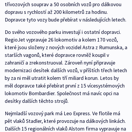
třívozových souprav a 50 osobních vozů pro dálkovou
dopravu s rychlostí až 200 kilometrů za hodinu.
Dopravce tyto vozy bude přebírat v následujících letech.
Do svého vozového parku investují i ostatní dopravci.
RegioJet vypravuje 26 lokomotiv a kolem 170 vozů,
které jsou složeny z nových vozidel Astra z Rumunska, a
starších vagonů, které dopravce rovněž koupil v
zahraničí a zrekonstruoval. Zároveň nyní připravuje
modernizaci desítek dalších vozů, v příštích třech letech
by za ni měl utratit kolem tří miliard korun. Letos by
měl dopravce také přebírat první z 15 vícesystémových
lokomotiv Bombardier. Společnost má navíc opci na
desítky dalších těchto strojů.
Nejmladší vozový park má Leo Express. Ve flotile má
pět vlaků Stadler, které provozuje na dálkových linkách.
Dalších 15 regionálních vlaků Alstom firma vypravuje na