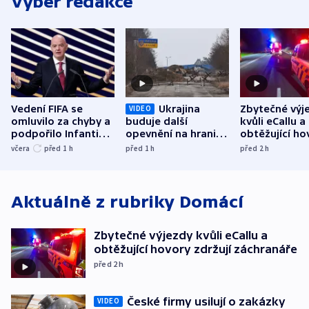
Výběr redakce
Vedení FIFA se
Ukrajina
Zbytečné výj
VIDEO
omluvilo za chyby a
buduje další
kvůli eCallu a
podpořilo Infantina.
opevnění na hranici
obtěžující ho
UEFA trvá na
s Běloruskem
zdržují záchr
včera
před 1
h
před 1
h
před 2
h
bojkotu
Aktuálně z rubriky
Domácí
Zbytečné výjezdy kvůli eCallu a
obtěžující hovory zdržují záchranáře
před 2
h
České firmy usilují o zakázky
VIDEO