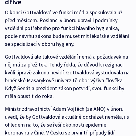
dříve
O konci Gottvaldové ve funkci média spekulovala už
před měsícem. Poslanci v únoru upravili podmínky
vzdělání potřebného pro funkci hlavního hygienika,
podle návrhu zákona bude muset mít lékařské vzdělání
se specializací v oboru hygieny.
Gottvaldová ale takové vzdělání nemá a požadavek na
něj má za přežitek. Tehdy řekla, že důvod k rezignaci
kvůli úpravě zákona nevidí. Gottvaldová vystudovala na
brněnské Masarykově univerzitě obor výživa člověka.
Když Senát a prezident zákon potvrdí, svou funkci by
měla opustit do roka.
Ministr zdravotnictví Adam Vojtěch (za ANO) v únoru
uvedl, že by Gottvaldová aktuálně odcházet neměla, i s
ohledem na to, že se řeší okolnosti epidemie
koronaviru v Číně. V Česku se první tři případy lidí