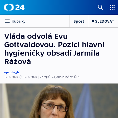
Sport
SLEDOVAT
Rubriky
Vláda odvolá Evu
Gottvaldovou. Pozici hlavní
hygieničky obsadí Jarmila
Rážová
opa
,
dar
,
jh
12. 3. 2020
12. 3. 2020
|
Zdroj:
ČT24
,
Aktuálně.cz
,
ČTK