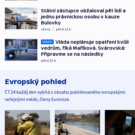
Státní zástupce obžaloval pět lidí a
jednu právnickou osobu v kauze
Bulovky
včera
před 12
h
Vláda neplánuje opatření kvůli
VIDEO
vedrům, říká Maříková. Svárovská:
Připravme se na následky
před 15
h
Evropský pohled
ČT24 každý den vybírá z obsahu publikovaného evropskými
veřejnými médii, členy Eurovize.