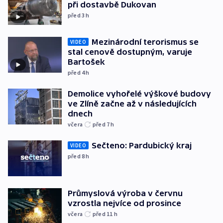
při dostavbě Dukovan
před 3
h
Mezinárodní terorismus se
VIDEO
stal cenově dostupným, varuje
Bartošek
před 4
h
Demolice vyhořelé výškové budovy
ve Zlíně začne až v následujících
dnech
včera
před 7
h
Sečteno: Pardubický kraj
VIDEO
před 8
h
Průmyslová výroba v červnu
vzrostla nejvíce od prosince
včera
před 11
h