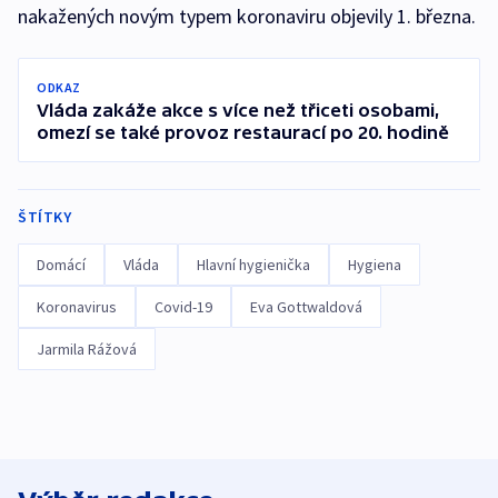
nakažených novým typem koronaviru objevily 1. března.
ODKAZ
Vláda zakáže akce s více než třiceti osobami,
omezí se také provoz restaurací po 20. hodině
ŠTÍTKY
Domácí
Vláda
Hlavní hygienička
Hygiena
Koronavirus
Covid-19
Eva Gottwaldová
Jarmila Rážová