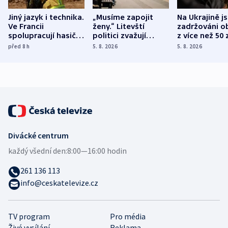
Jiný jazyk i technika.
„Musíme zapojit
Na Ukrajině j
Ve Francii
ženy.“ Litevští
zadržováni o
spolupracují hasiči z
politici zvažují
z více než 50 
různých zemí
dohodu o
Bojovali na s
před 8
h
5. 8. 2026
5. 8. 2026
demografii
Ruska
Divácké centrum
každý všední den:
8:00—16:00 hodin
261 136 113
info@ceskatelevize.cz
TV program
Pro média
Živé vysílání
Reklama