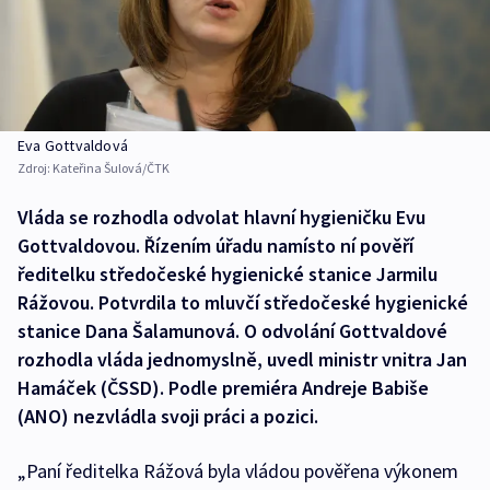
Eva Gottvaldová
Zdroj:
Kateřina Šulová/ČTK
Vláda se rozhodla odvolat hlavní hygieničku Evu
Gottvaldovou. Řízením úřadu namísto ní pověří
ředitelku středočeské hygienické stanice Jarmilu
Rážovou. Potvrdila to mluvčí středočeské hygienické
stanice Dana Šalamunová. O odvolání Gottvaldové
rozhodla vláda jednomyslně, uvedl ministr vnitra Jan
Hamáček (ČSSD). Podle premiéra Andreje Babiše
(ANO) nezvládla svoji práci a pozici.
„Paní ředitelka Rážová byla vládou pověřena výkonem