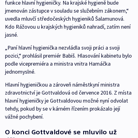
funkce hlavní hygieničky. Na krajské hygieně bude
jmenován zástupce v souladu se služebním zákonem,“
uvedla mluvčí středočeských hygieniků Šalamunová.
Kdo Rážovou u krajských hygieniků nahradí, zatím není
jasné.
„Paní hlavní hygienička nezvládla svoji práci a svoji
pozici,“ prohlásil premiér Babiš. Hlasování kabinetu bylo
podle vicepremiéra a ministra vnitra Hamáčka
jednomyslné.
Hlavní hygieničkou a zároveň náměstkyní ministra
zdravotnictví je Gottvaldová od července 2016. Z místa
hlavní hygieničky je Gottvaldovou možné nyní odvolat
tehdy, pokud by se v kárném řízením prokázalo její
vážné pochybení.
O konci Gottvaldové se mluvilo už