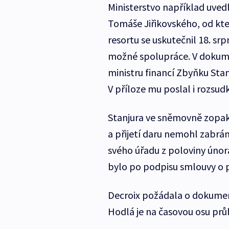
Ministerstvo například uve
Tomáše Jiřikovského, od kte
resortu se uskutečnil 18. sr
možné spolupráce. V dokumen
ministru financí Zbyňku Stan
V příloze mu poslal i rozsud
Stanjura ve sněmovně zopa
a přijetí daru nemohl zabrá
svého úřadu z poloviny únor
bylo po podpisu smlouvy o př
Decroix požádala o dokumenty
Hodlá je na časovou osu prů