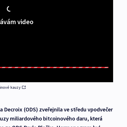
ávám video
oinové kauzy
a Decroix (ODS) zveřejnila ve středu vpodvečer
zy miliardového bitcoinového daru, která