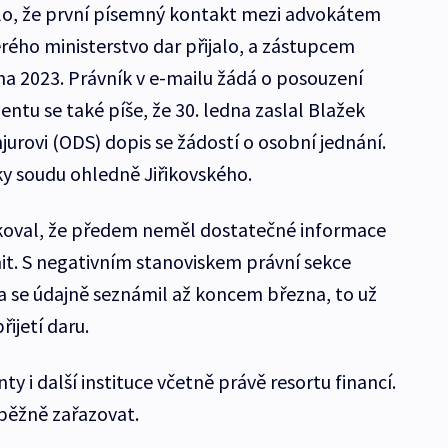
dlo, že první písemný kontakt mezi advokátem
rého ministerstvo dar přijalo, a zástupcem
pna 2023. Právník v e-mailu žádá o posouzení
tu se také píše, že 30. ledna zaslal Blažek
jurovi (ODS) dopis se žádostí o osobní jednání.
ky soudu ohledně Jiřikovského.
koval, že předem neměl dostatečné informace
nit. S negativním stanoviskem právní sekce
a se údajně seznámil až koncem března, to už
ijetí daru.
 i další instituce včetně právě resortu financí.
běžně zařazovat.