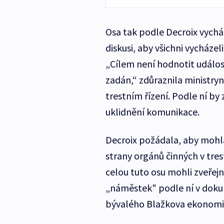
Osa tak podle Decroix vycház
diskusi, aby všichni vycházel
„Cílem není hodnotit událost
zadán,“ zdůraznila ministryn
trestním řízení. Podle ní 
uklidnění komunikace.
Decroix požádala, aby mohla
strany orgánů činných v tre
celou tuto osu mohli zveřejn
„náměstek" podle ní v doku
bývalého Blažkova ekonom