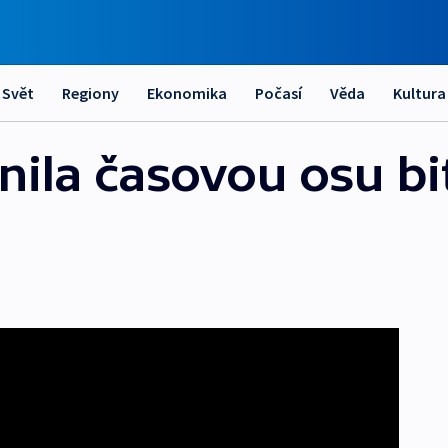
Svět
Regiony
Ekonomika
Počasí
Věda
Kultura
jnila časovou osu b