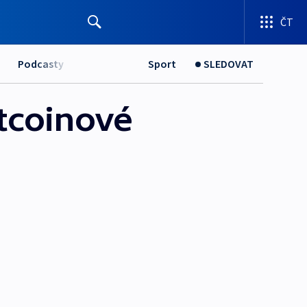
ČT
Podcasty
Sport
SLEDOVAT
itcoinové