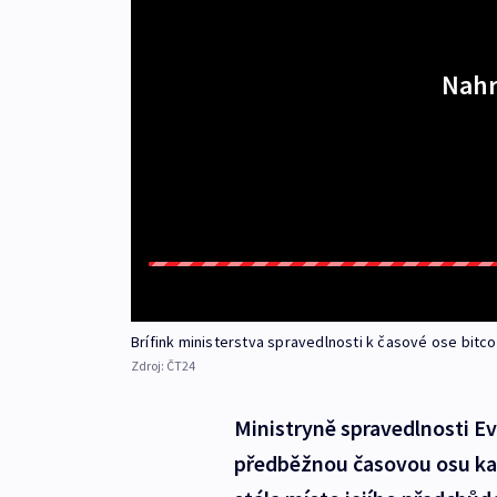
Nahr
Brífink ministerstva spravedlnosti k časové ose bitc
Zdroj:
ČT24
Ministryně spravedlnosti Ev
předběžnou časovou osu kau