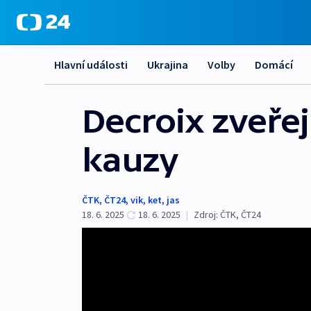
Hlavní události
Ukrajina
Volby
Domácí
Decroix zveře
kauzy
ČTK
,
ČT24
,
vik
,
ket
,
jas
18. 6. 2025
18. 6. 2025
|
Zdroj:
ČTK
,
ČT24