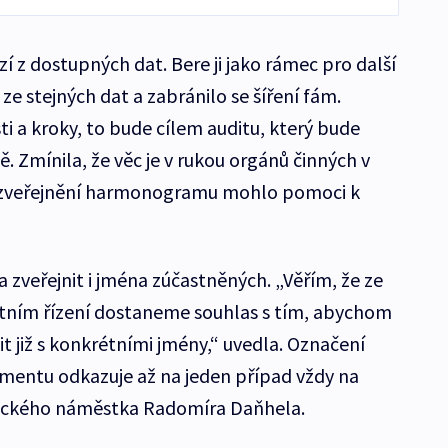
í z dostupných dat. Bere ji jako rámec pro další
i ze stejných dat a zabránilo se šíření fám.
i a kroky, to bude cílem auditu, který bude
ě. Zmínila, že věc je v rukou orgánů činných v
by zveřejnění harmonogramu mohlo pomoci k
 zveřejnit i jména zúčastněných. „Věřím, že ze
stním řízení dostaneme souhlas s tím, abychom
it již s konkrétními jmény,“ uvedla. Označení
mentu odkazuje až na jeden případ vždy na
ického náměstka Radomíra Daňhela.