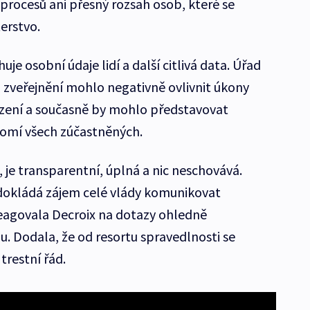
rocesů ani přesný rozsah osob, které se
terstvo.
je osobní údaje lidí a další citlivá data. Úřad
ch zveřejnění mohlo negativně ovlivnit úkony
ízení a současně by mohlo představovat
omí všech zúčastněných.
 je transparentní, úplná a nic neschovává.
 dokládá zájem celé vlády komunikovat
eagovala Decroix na dotazy ohledně
Dodala, že od resortu spravedlnosti se
trestní řád.