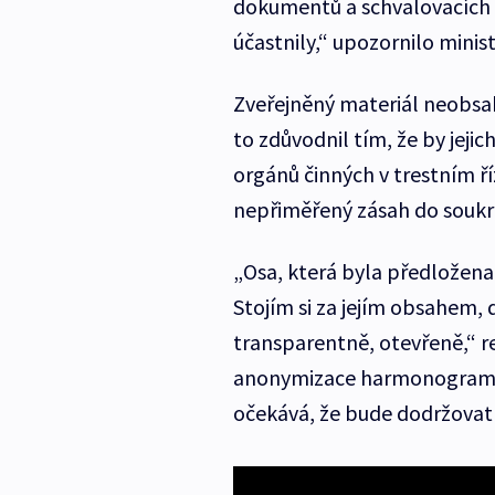
dokumentů a schvalovacích p
účastnily,“ upozornilo minis
Zveřejněný materiál neobsahu
to zdůvodnil tím, že by jeji
orgánů činných v trestním ř
nepřiměřený zásah do soukr
„Osa, která byla předložena,
Stojím si za jejím obsahem,
transparentně, otevřeně,“ r
anonymizace harmonogramu. 
očekává, že bude dodržovat 