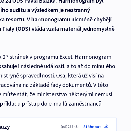
dce za ODS Pavla Blažka. Harmonogram byl
ího auditu a výsledkem je nestranný
ka resortu. V harmonogramu nicméně chybějí
 Fialy (ODS) vláda vzala materiál jednomyslně
 27 stránek v programu Excel. Harmonogram
bsahuje i následné události, a to až do minulého
nistryně spravedlnosti. Osa, která už visí na
pracována na základě řady dokumentů. V této
se může stát, že ministerstvo některými nemusí
příkladu přístup do e-mailů zaměstnanců.
auzy
Stáhnout
(pdf, 268 kB)