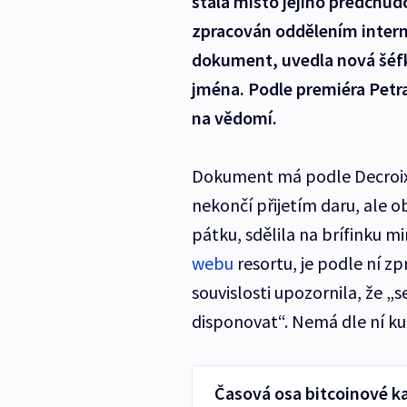
stála místo jejího předchů
zpracován oddělením intern
dokument, uvedla nová šéf
jména. Podle premiéra Petra
na vědomí.
Dokument má podle Decroix
nekončí přijetím daru, ale o
pátku, sdělila na brífinku mi
webu
resortu, je podle ní z
souvislosti upozornila, že „
disponovat“. Nemá dle ní ku
Časová osa bitcoinové k