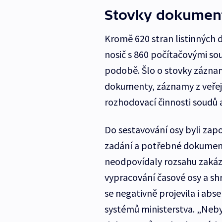
Stovky dokument
Kromě 620 stran listinných d
nosič s 860 počítačovými so
podobě. Šlo o stovky záznam
dokumenty, záznamy z veřej
rozhodovací činnosti soudů a
Do sestavování osy byli zapoj
zadání a potřebné dokument
neodpovídaly rozsahu zaká
vypracování časové osy a shr
se negativně projevila i a
systémů ministerstva. „Neb