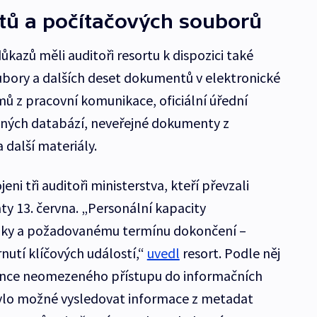
ů a počítačových souborů
ůkazů měli auditoři resortu k dispozici také
ubory a dalších deset dokumentů v elektronické
ů z pracovní komunikace, oficiální úřední
ných databází, neveřejné dokumenty z
 další materiály.
eni tři auditoři ministerstva, kteří převzali
y 13. června. „Personální kapacity
zky a požadovanému termínu dokončení –
nutí klíčových událostí,“
uvedl
resort. Podle něj
bsence neomezeného přístupu do informačních
ylo možné vysledovat informace z metadat