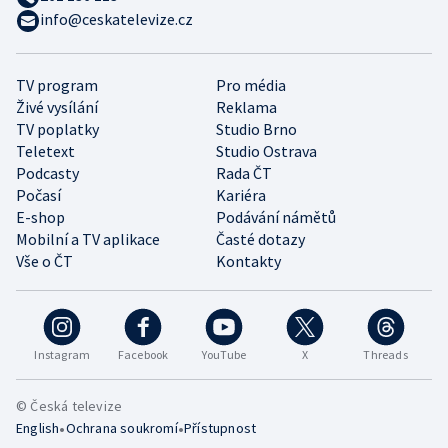
info@ceskatelevize.cz
TV program
Pro média
Živé vysílání
Reklama
TV poplatky
Studio Brno
Teletext
Studio Ostrava
Podcasty
Rada ČT
Počasí
Kariéra
E-shop
Podávání námětů
Mobilní a TV aplikace
Časté dotazy
Vše o ČT
Kontakty
Instagram
Facebook
YouTube
X
Threads
© Česká televize
•
•
English
Ochrana soukromí
Přístupnost