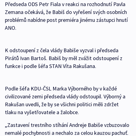
Předseda ODS Petr Fiala v reakci na rozhodnutí Pavla
Zemana očekává, že Babiš do vyřešení svých osobních
problémů nabídne post premiéra jinému zástupci hnutí
ANO.
K odstoupení z čela vlády Babiše vyzval i předseda
Pirátů Ivan Bartoš. Babiš by měl zvážit odstoupení z
funkce i podle šéfa STAN Víta Rakušana.
Podle šéfa KDU-ČSL Marka Výborného by v každé
civilizované zemi předseda vlády odstoupil. Výborný a
Rakušan uvedli, že by se všichni politici měli zdržet
tlaku na vyšetřovatele a žalobce.
„Zastavení trestního stíhání Andreje Babiše vzbuzovalo
nemalé pochybnosti a nechalo za celou kauzou pachuť.