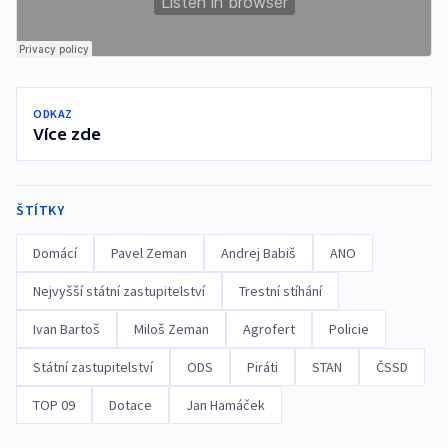
ODKAZ
Více zde
ŠTÍTKY
Domácí
Pavel Zeman
Andrej Babiš
ANO
Nejvyšší státní zastupitelství
Trestní stíhání
Ivan Bartoš
Miloš Zeman
Agrofert
Policie
Státní zastupitelství
ODS
Piráti
STAN
ČSSD
TOP 09
Dotace
Jan Hamáček