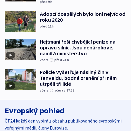
před 9
h
Adopcí dospělých bylo loni nejvíc od
roku 2020
před 11
h
Hejtmani řeší chybějící peníze na
opravu silnic. Jsou nenárokové,
namítá ministerstvo
včera
před 23
h
Policie vyšetřuje násilný čin v
Tanvaldu, bodná zranění při něm
utrpěli tři lidé
včera
včera v 17:58
Evropský pohled
ČT24 každý den vybírá z obsahu publikovaného evropskými
veřejnými médii, členy Eurovize.