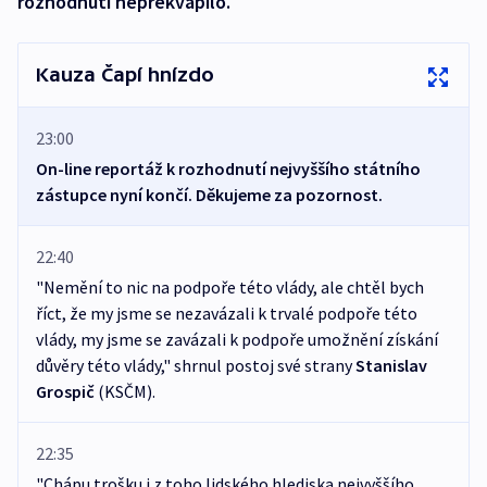
rozhodnutí nepřekvapilo.
Kauza Čapí hnízdo
23:00
On-line reportáž k rozhodnutí nejvyššího státního
zástupce nyní končí. Děkujeme za pozornost.
22:40
"Nemění to nic na podpoře této vlády, ale chtěl bych
říct, že my jsme se nezavázali k trvalé podpoře této
vlády, my jsme se zavázali k podpoře umožnění získání
důvěry této vlády," shrnul postoj své strany
Stanislav
Grospič
(KSČM).
22:35
"Chápu trošku i z toho lidského hlediska nejvyššího