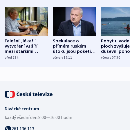
Falešní „lékaři“
Spekulace o
Pobyt u vodn
vytvoření AI šíří
přímém ruském
ploch zvyšuje
mezi staršími
útoku jsou pošetilé,
duševní poho
Poláky nebezpečné
míní estonský
ukázala
před 13
h
včera v 17:11
včera v 07:30
zdravotní rady
bezpečnostní
mezinárodní 
expert
Divácké centrum
každý všední den:
8:00—16:00 hodin
261 136 113