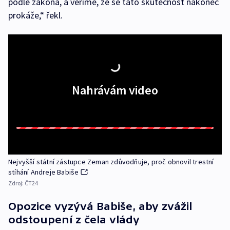
podle zákona, a věříme, že se tato skutečnost nakonec
prokáže,“ řekl.
Nahrávám video
Nejvyšší státní zástupce Zeman zdůvodňuje, proč obnovil trestní
stíhání Andreje Babiše
Zdroj:
ČT24
Opozice vyzývá Babiše, aby zvážil
odstoupení z čela vlády