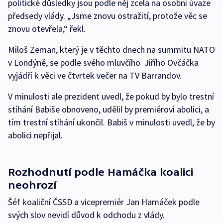
politické důsledky jsou podle něj zcela na osobní úvaze
předsedy vlády. „Jsme znovu ostražití, protože věc se
znovu otevřela,“ řekl.
Miloš Zeman, který je v těchto dnech na summitu NATO
v Londýně, se podle svého mluvčího Jiřího Ovčáčka
vyjádří k věci ve čtvrtek večer na TV Barrandov.
V minulosti ale prezident uvedl, že pokud by bylo trestní
stíhání Babiše obnoveno, udělil by premiérovi abolici, a
tím trestní stíhání ukončil. Babiš v minulosti uvedl, že by
abolici nepřijal.
Rozhodnutí podle Hamáčka koalici
neohrozí
Šéf koaliční ČSSD a vicepremiér Jan Hamáček podle
svých slov nevidí důvod k odchodu z vlády.