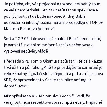
Je potřeba, aby věc projednal a rozhodl nezávislý soud
ve veřejném jednání. Jen tak nezůstanou spekulace a
pochybnosti, ať už bude nakonec Andrej Babiš
odsouzen či nikoliv,“ poznamenala předsedkyně TOP 09
Markéta Pekarová Adamová.
Šéfka TOP 09 dále uvedla, že pokud Babiš neodstoupí,
je namístě svolání mimořádné schůze sněmovny k
vyslovení nedůvěry vládě.
Předseda SPD Tomio Okamura zdůraznil, že celá kauza
trvá už tři a půl roku. „Mně to připadá, že to samotné je
velice špatný signál české veřejnosti a potvrzují se slova
SPD, že spravedlnost v České republice nefunguje
dobře,“ uvedl.
Místopředseda KSČM Stanislav Grospič uvedl, že
veřejnost musí respektovat presumpci neviny. Případné