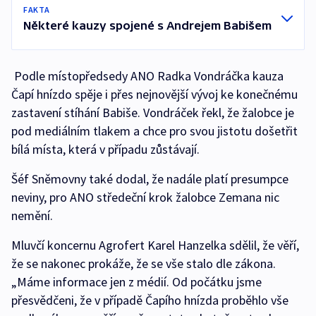
FAKTA
Některé kauzy spojené s Andrejem Babišem
Podle místopředsedy ANO Radka Vondráčka kauza
Čapí hnízdo spěje i přes nejnovější vývoj ke konečnému
zastavení stíhání Babiše. Vondráček řekl, že žalobce je
pod mediálním tlakem a chce pro svou jistotu došetřit
bílá místa, která v případu zůstávají.
Šéf Sněmovny také dodal, že nadále platí presumpce
neviny, pro ANO středeční krok žalobce Zemana nic
nemění.
Mluvčí koncernu Agrofert Karel Hanzelka sdělil, že věří,
že se nakonec prokáže, že se vše stalo dle zákona.
„Máme informace jen z médií. Od počátku jsme
přesvědčeni, že v případě Čapího hnízda proběhlo vše