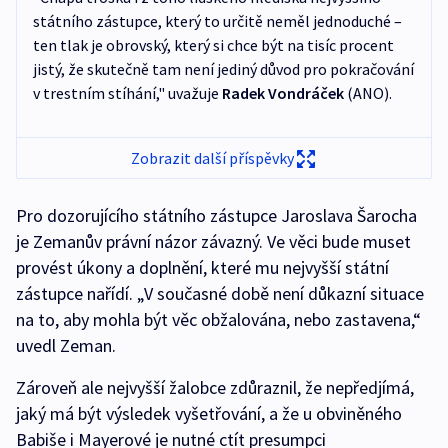
státního zástupce, který to určitě neměl jednoduché –
ten tlak je obrovský, který si chce být na tisíc procent
jistý, že skutečně tam není jediný důvod pro pokračování
v trestním stíhání," uvažuje
Radek Vondráček
(ANO).
Zobrazit další příspěvky
Pro dozorujícího státního zástupce Jaroslava Šarocha
je Zemanův právní názor závazný. Ve věci bude muset
provést úkony a doplnění, které mu nejvyšší státní
zástupce nařídí. „V současné době není důkazní situace
na to, aby mohla být věc obžalována, nebo zastavena,“
uvedl Zeman.
Zároveň ale nejvyšší žalobce zdůraznil, že nepředjímá,
jaký má být výsledek vyšetřování, a že u obviněného
Babiše i Mayerové je nutné ctít presumpci