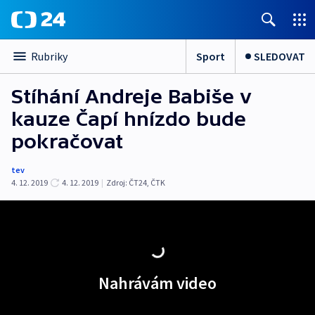
Sport
SLEDOVAT
Rubriky
Stíhání Andreje Babiše v
kauze Čapí hnízdo bude
pokračovat
tev
4. 12. 2019
4. 12. 2019
|
Zdroj:
ČT24
,
ČTK
Nahrávám video