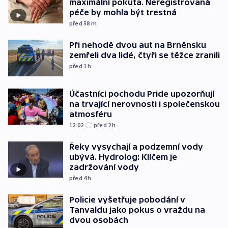
maximální pokuta. Neregistrovaná
péče by mohla být trestná
před 58
m
Při nehodě dvou aut na Brněnsku
zemřeli dva lidé, čtyři se těžce zranili
před 1
h
Účastníci pochodu Pride upozorňují
na trvající nerovnosti i společenskou
atmosféru
12:02
před 2
h
Řeky vysychají a podzemní vody
ubývá. Hydrolog: Klíčem je
zadržování vody
před 4
h
Policie vyšetřuje pobodání v
Tanvaldu jako pokus o vraždu na
dvou osobách