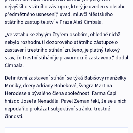
nejvyššího státního zástupce, který je uveden v obsahu
předmětného usnesení,“ uvedl mluvčí Městského
státního zastupitelství v Praze Aleš Cimbala.
„Ve vztahu ke zbylým čtyřem osobám, ohledně nichž
nebylo rozhodnutí dozorového státního zástupce o
zastavení trestního stíhání zrušeno, je platný takový
stav, že trestní stíhání je pravomocně zastaveno,“ dodal
Cimbala.
Definitivní zastavení stíhání se týká Babišovy manželky
Moniky, dcery Adriany Bobekové, švagra Martina
Herodese a bývalého člena společnosti Farma Čapí
hnízdo Josefa Nenadála. Pavel Zeman řekl, že se u nich
nepodařilo prokázat subjektivní stránku trestné
činnosti.