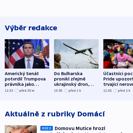
Výběr redakce
Americký Senát
Do Bulharska
Účastníci po
potvrdil Trumpova
pronikl zřejmě
Pride upozorň
právníka jako
ukrajinský dron,
trvající nerov
ministra
explodoval kilometr
společensko
12:53
před 30
m
13:05
před 1
h
12:02
před 2
h
spravedlnosti
od plynovodu
atmosféru
Aktuálně z rubriky
Domácí
Domovu Mutice hrozí
VIDEO