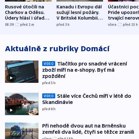
Rusové útočili na
Kanadu i Evropu dál
Účastníci po
Charkov a Oděsu.
sužují lesní požáry.
Pride upozorň
Údery hlásí i úřady v
V Britské Kolumbii
trvající nerov
Bělgorodu
evakuovali tisíce lidí
společensko
08:39
před 2
m
před 3
h
včera
před 15
h
atmosféru
Aktuálně z rubriky
Domácí
Tlačítko pro snadné vrácení
VIDEO
zboží míří na e-shopy. Byť má
zpoždění
před 5
h
Stále více Čechů míří v létě do
VIDEO
Skandinávie
před 6
h
Při nehodě dvou aut na Brněnsku
zemřeli dva lidé, čtyři se těžce zranili
včera
před 14
h