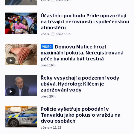
Účastníci pochodu Pride upozorňují
na trvající nerovnosti i společenskou
atmosféru
včera
před 15
h
Domovu Mutice hrozí
VIDEO
maximální pokuta. Neregistrovaná
péče by mohla být trestná
před 16
h
Řeky vysychají a podzemní vody
ubývá. Hydrolog: Klíčem je
zadržování vody
před 20
h
Policie vyšetřuje pobodání v
Tanvaldu jako pokus o vraždu na
dvou osobách
včera v 11:22