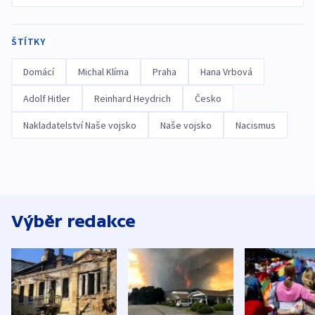
ŠTÍTKY
Domácí
Michal Klíma
Praha
Hana Vrbová
Adolf Hitler
Reinhard Heydrich
Česko
Nakladatelství Naše vojsko
Naše vojsko
Nacismus
Výběr redakce