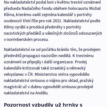
Na nakladatelství podal loni v květnu trestní oznámení
předseda Nadačního fondu obětem holocaustu Michal
Klíma, kterému vadil zejména kalendář s portréty
osobností třetí říše pro rok 2021. Nakladatelství podle
Klímy vyrábí a prodává předměty s portréty
nacistických předáků a válečných zločinců odsouzených
v norimberském procesu.
Nakladatelství se od počátku bránilo tím, že prodejem
předmětů propagaci nacistům nedělá. K trestnímu
oznámení se připojily i další organizace. Prodej
kalendáře kritizovali také izraelský a německý
velvyslanec v ČR. Ministerstvo vnitra vypovědělo
nakladatelství smlouvu o nájmu pro sklad, pražský
magistrát už v dubnu vypověděl smlouvu prodejně
nakladatelství na Andělu.
Pozornost vzbudily už hrnky s