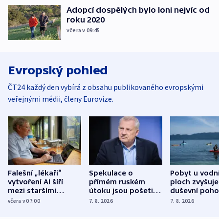
Adopcí dospělých bylo loni nejvíc od
roku 2020
včera v 09:45
Evropský pohled
ČT24 každý den vybírá z obsahu publikovaného evropskými
veřejnými médii, členy Eurovize.
Falešní „lékaři“
Spekulace o
Pobyt u vodn
vytvoření AI šíří
přímém ruském
ploch zvyšuje
mezi staršími
útoku jsou pošetilé,
duševní poho
Poláky nebezpečné
míní estonský
ukázala
včera v 07:00
7. 8. 2026
7. 8. 2026
zdravotní rady
bezpečnostní
mezinárodní 
expert