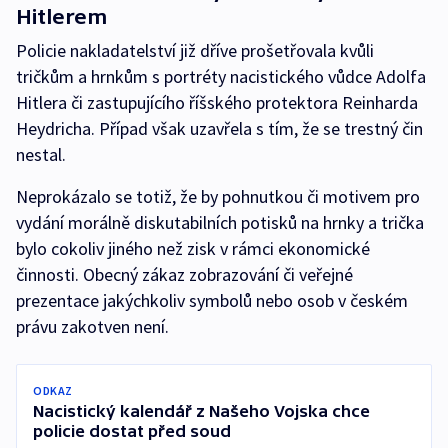
Hitlerem
Policie nakladatelství již dříve prošetřovala kvůli
tričkům a hrnkům s portréty nacistického vůdce Adolfa
Hitlera či zastupujícího říšského protektora Reinharda
Heydricha. Případ však uzavřela s tím, že se trestný čin
nestal.
Neprokázalo se totiž, že by pohnutkou či motivem pro
vydání morálně diskutabilních potisků na hrnky a trička
bylo cokoliv jiného než zisk v rámci ekonomické
činnosti. Obecný zákaz zobrazování či veřejné
prezentace jakýchkoliv symbolů nebo osob v českém
právu zakotven není.
ODKAZ
Nacistický kalendář z Našeho Vojska chce
policie dostat před soud