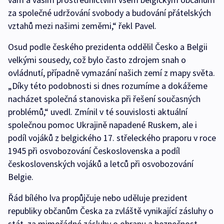
za společné udržování svobody a budování přátelských
vztahů mezi našimi zeměmi,“ řekl Pavel.
Osud podle českého prezidenta oddělil Česko a Belgii
velkými sousedy, což bylo často zdrojem snah o
ovládnutí, případně vymazání našich zemí z mapy světa.
„Díky této podobnosti si dnes rozumíme a dokážeme
nacházet společná stanoviska při řešení současných
problémů,“ uvedl. Zmínil v té souvislosti aktuální
společnou pomoc Ukrajině napadené Ruskem, ale i
podíl vojáků z belgického 17. střeleckého praporu v roce
1945 při osvobozování Československa a podíl
československých vojáků a letců při osvobozování
Belgie.
Řád bílého lva propůjčuje nebo uděluje prezident
republiky občanům Česka za zvláště vynikající zásluhy o
stát, za mimořádné zásluhy o obranu a bezpečnost