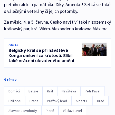
pietního aktu u památníku Díky, Ameriko! Setká se také
s válečnými veterány či jejich potomky.
Za měsíc, 4. a 5. června, Česko navštíví také nizozemský
královský pár, král Vilém-Alexander a královna Máxima.
ODKAZ
Belgický král se při návštěvě
Konga omluvil za krutosti. Slíbil
také vrácení ukradeného umění
ŠTÍTKY
Domácí
Belgie
Král
Návštěva
Petr Pavel
Philippe
Praha
Pražský hrad
Albert II.
Hrad
Slavnosti svobody
Plzeň
Václav Havel