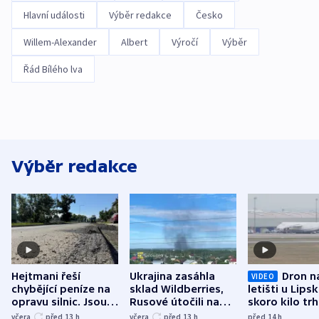
Hlavní události
Výběr redakce
Česko
Willem-Alexander
Albert
Výročí
Výběr
Řád Bílého lva
Výběr redakce
Hejtmani řeší
Ukrajina zasáhla
Dron n
VIDEO
chybějící peníze na
sklad Wildberries,
letišti u Lips
opravu silnic. Jsou
Rusové útočili na
skoro kilo trh
nenárokové, namítá
trh, hasiče či
indicie ukazuj
včera
před 13
h
včera
před 13
h
před 14
h