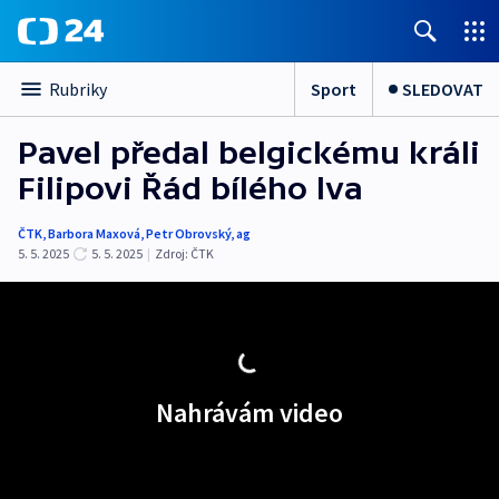
Sport
SLEDOVAT
Rubriky
Pavel předal belgickému králi
Filipovi Řád bílého lva
ČTK
,
Barbora Maxová
,
Petr Obrovský
,
ag
5. 5. 2025
5. 5. 2025
|
Zdroj:
ČTK
Nahrávám video