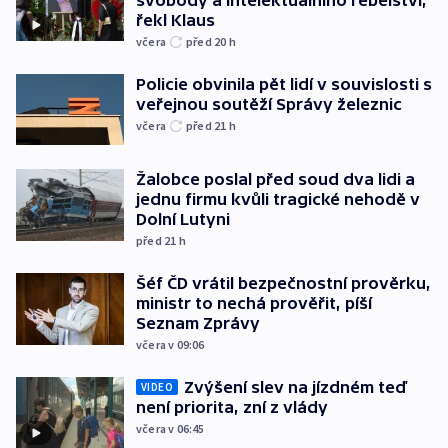
řekl Klaus
včera
před 20
h
Policie obvinila pět lidí v souvislosti s
veřejnou soutěží Správy železnic
včera
před 21
h
Žalobce poslal před soud dva lidi a
jednu firmu kvůli tragické nehodě v
Dolní Lutyni
před 21
h
Šéf ČD vrátil bezpečnostní prověrku,
ministr to nechá prověřit, píší
Seznam Zprávy
včera v 09:06
Zvýšení slev na jízdném teď
VIDEO
není priorita, zní z vlády
včera v 06:45