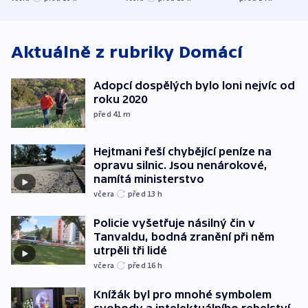
ministerstvo
stadion
Rusko
Aktuálně z rubriky
Domácí
Adopcí dospělých bylo loni nejvíc od
roku 2020
před 41
m
Hejtmani řeší chybějící peníze na
opravu silnic. Jsou nenárokové,
namítá ministerstvo
včera
před 13
h
Policie vyšetřuje násilný čin v
Tanvaldu, bodná zranění při něm
utrpěli tři lidé
včera
před 16
h
Knížák byl pro mnohé symbolem
svobody a intelektuálního rebelství,