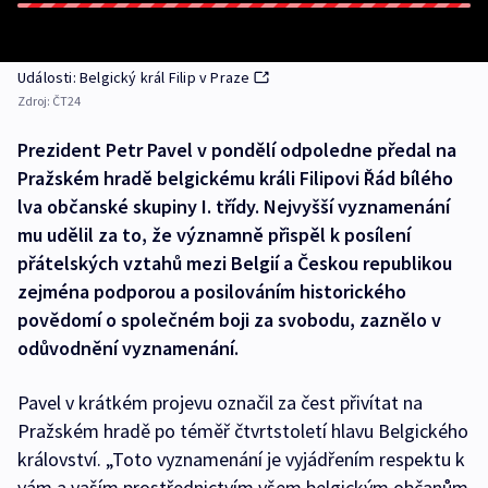
Události: Belgický král Filip v Praze
Zdroj:
ČT24
Prezident Petr Pavel v pondělí odpoledne předal na
Pražském hradě belgickému králi Filipovi Řád bílého
lva občanské skupiny I. třídy. Nejvyšší vyznamenání
mu udělil za to, že významně přispěl k posílení
přátelských vztahů mezi Belgií a Českou republikou
zejména podporou a posilováním historického
povědomí o společném boji za svobodu, zaznělo v
odůvodnění vyznamenání.
Pavel v krátkém projevu označil za čest přivítat na
Pražském hradě po téměř čtvrtstoletí hlavu Belgického
království. „Toto vyznamenání je vyjádřením respektu k
vám a vaším prostřednictvím všem belgickým občanům