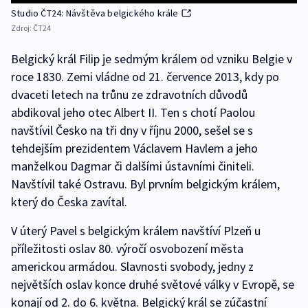
Studio ČT24: Návštěva belgického krále
Zdroj:
ČT24
Belgický král Filip je sedmým králem od vzniku Belgie v
roce 1830. Zemi vládne od 21. července 2013, kdy po
dvaceti letech na trůnu ze zdravotních důvodů
abdikoval jeho otec Albert II. Ten s chotí Paolou
navštívil Česko na tři dny v říjnu 2000, sešel se s
tehdejším prezidentem Václavem Havlem a jeho
manželkou Dagmar či dalšími ústavními činiteli.
Navštívil také Ostravu. Byl prvním belgickým králem,
který do Česka zavítal.
V úterý Pavel s belgickým králem navštíví Plzeň u
příležitosti oslav 80. výročí osvobození města
americkou armádou. Slavnosti svobody, jedny z
největších oslav konce druhé světové války v Evropě, se
konají od 2. do 6. května. Belgický král se zúčastní