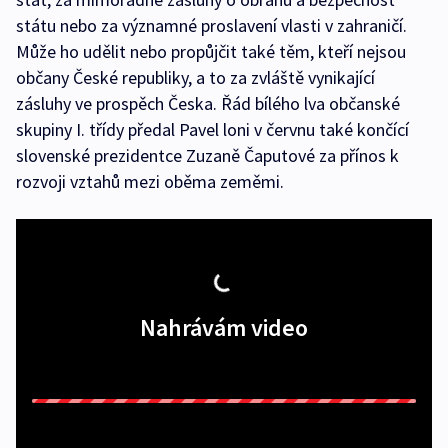
státu nebo za významné proslavení vlasti v zahraničí.
Může ho udělit nebo propůjčit také těm, kteří nejsou
občany České republiky, a to za zvláště vynikající
zásluhy ve prospěch Česka. Řád bílého lva občanské
skupiny I. třídy předal Pavel loni v červnu také končící
slovenské prezidentce Zuzaně Čaputové za přínos k
rozvoji vztahů mezi oběma zeměmi.
Nahrávám video