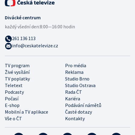
Divácké centrum
každý všední den:
8:00—16:00 hodin
261 136 113
info@ceskatelevize.cz
TV program
Pro média
Živé vysílání
Reklama
TV poplatky
Studio Brno
Teletext
Studio Ostrava
Podcasty
Rada ČT
Počasí
Kariéra
E-shop
Podávání námětů
Mobilní a TV aplikace
Časté dotazy
Vše o ČT
Kontakty