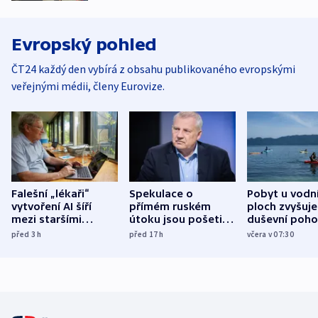
Evropský pohled
ČT24 každý den vybírá z obsahu publikovaného evropskými
veřejnými médii, členy Eurovize.
Falešní „lékaři“
Spekulace o
Pobyt u vodn
vytvoření AI šíří
přímém ruském
ploch zvyšuje
mezi staršími
útoku jsou pošetilé,
duševní poho
Poláky nebezpečné
míní estonský
ukázala
před 3
h
před 17
h
včera v 07:30
zdravotní rady
bezpečnostní
mezinárodní 
expert