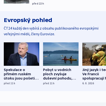
před 22
h
Evropský pohled
ČT24 každý den vybírá z obsahu publikovaného evropskými
veřejnými médii, členy Eurovize.
Spekulace o
Pobyt u vodních
Jiný jazyk i t
přímém ruském
ploch zvyšuje
Ve Francii
útoku jsou pošetilé,
duševní pohodu,
spolupracují h
míní estonský
ukázala
různých zemí
před 11
h
před 21
h
6. 8. 2026
bezpečnostní
mezinárodní studie
expert