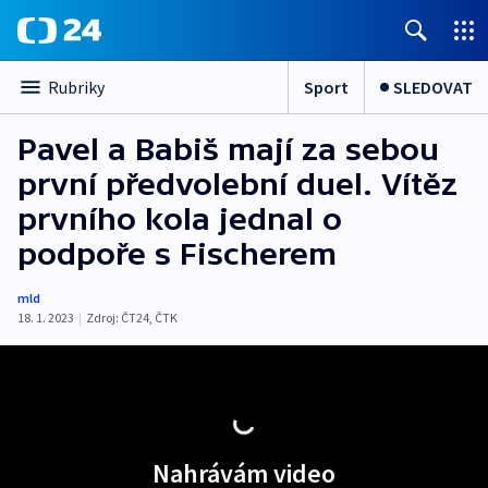
Sport
SLEDOVAT
Rubriky
Pavel a Babiš mají za sebou
první předvolební duel. Vítěz
prvního kola jednal o
podpoře s Fischerem
mld
18. 1. 2023
|
Zdroj:
ČT24
,
ČTK
Nahrávám video