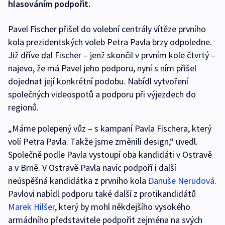
hlasováním podpořit.
Pavel Fischer přišel do volební centrály vítěze prvního
kola prezidentských voleb Petra Pavla brzy odpoledne.
Již dříve dal Fischer – jenž skončil v prvním kole čtvrtý –
najevo, že má Pavel jeho podporu, nyní s ním přišel
dojednat její konkrétní podobu. Nabídl vytvoření
společných videospotů a podporu při výjezdech do
regionů.
„Máme polepený vůz – s kampaní Pavla Fischera, který
volí Petra Pavla. Takže jsme změnili design,“ uvedl.
Společně podle Pavla vystoupí oba kandidáti v Ostravě
a v Brně. V Ostravě Pavla navíc podpoří i další
neúspěšná kandidátka z prvního kola
Danuše Nerudová
.
Pavlovi nabídl podporu také další z protikandidátů
Marek Hilšer
, který by mohl někdejšího vysokého
armádního představitele podpořit zejména na svých