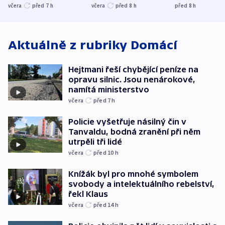
nenárokové, namítá
trh, hasiče či
indicie ukazuj
včera
před 7
h
včera
před 8
h
před 8
h
ministerstvo
stadion
Rusko
Aktuálně z rubriky
Domácí
Hejtmani řeší chybějící peníze na
opravu silnic. Jsou nenárokové,
namítá ministerstvo
včera
před 7
h
Policie vyšetřuje násilný čin v
Tanvaldu, bodná zranění při něm
utrpěli tři lidé
včera
před 10
h
Knížák byl pro mnohé symbolem
svobody a intelektuálního rebelství,
řekl Klaus
včera
před 14
h