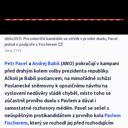
UDÁLOSTI: Prezidentští kandidáti se střetli v prvním duelu, Pavel
jednal o podpoře s Fischerem
Zdroj:
ČT24
Petr Pavel
a
Andrej Babiš
(ANO) pokračují v kampani
před druhým kolem volby prezidenta republiky.
Ačkoli je Babiš poslancem, na mimořádné schůzi
Poslanecké sněmovny k opozičnímu návrhu na
vyslovení nedůvěry vládě chyběl, místo toho se
zúčastnil prvního duelu s Pavlem a dával i
samostatné rozhovory médiím. Pavel se sešel s
neúspěšným protikandidátem z prvního kola
Pavlem
Fischerem
, který se rozhodl jej před rozhodujícím