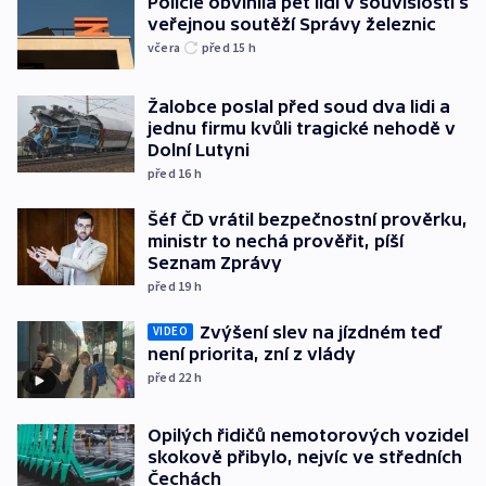
Policie obvinila pět lidí v souvislosti s
veřejnou soutěží Správy železnic
včera
před 15
h
Žalobce poslal před soud dva lidi a
jednu firmu kvůli tragické nehodě v
Dolní Lutyni
před 16
h
Šéf ČD vrátil bezpečnostní prověrku,
ministr to nechá prověřit, píší
Seznam Zprávy
před 19
h
Zvýšení slev na jízdném teď
VIDEO
není priorita, zní z vlády
před 22
h
Opilých řidičů nemotorových vozidel
skokově přibylo, nejvíc ve středních
Čechách