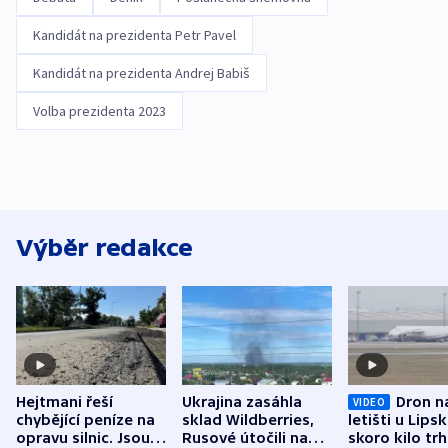
Kandidát na prezidenta Petr Pavel
Kandidát na prezidenta Andrej Babiš
Volba prezidenta 2023
Výběr redakce
Hejtmani řeší
Ukrajina zasáhla
Dron n
VIDEO
chybějící peníze na
sklad Wildberries,
letišti u Lips
opravu silnic. Jsou
Rusové útočili na
skoro kilo trh