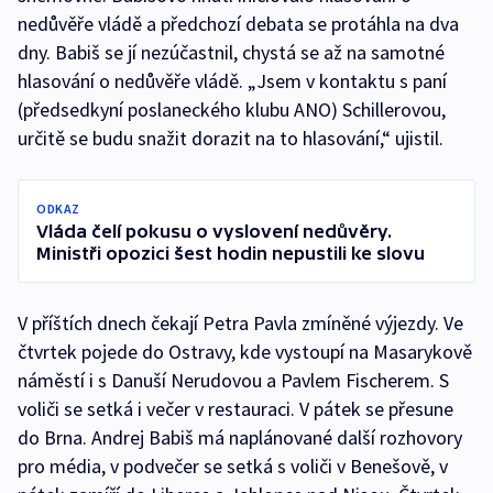
nedůvěře vládě a předchozí debata se protáhla na dva
dny. Babiš se jí nezúčastnil, chystá se až na samotné
hlasování o nedůvěře vládě. „Jsem v kontaktu s paní
(předsedkyní poslaneckého klubu ANO) Schillerovou,
určitě se budu snažit dorazit na to hlasování,“ ujistil.
ODKAZ
Vláda čelí pokusu o vyslovení nedůvěry.
Ministři opozici šest hodin nepustili ke slovu
V příštích dnech čekají Petra Pavla zmíněné výjezdy. Ve
čtvrtek pojede do Ostravy, kde vystoupí na Masarykově
náměstí i s Danuší Nerudovou a Pavlem Fischerem. S
voliči se setká i večer v restauraci. V pátek se přesune
do Brna. Andrej Babiš má naplánované další rozhovory
pro média, v podvečer se setká s voliči v Benešově, v