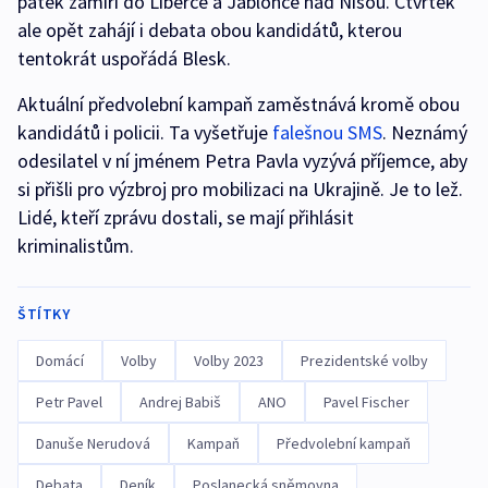
pátek zamíří do Liberce a Jablonce nad Nisou. Čtvrtek
ale opět zahájí i debata obou kandidátů, kterou
tentokrát uspořádá Blesk.
Aktuální předvolební kampaň zaměstnává kromě obou
kandidátů i policii. Ta vyšetřuje
falešnou SMS
. Neznámý
odesilatel v ní jménem Petra Pavla vyzývá příjemce, aby
si přišli pro výzbroj pro mobilizaci na Ukrajině. Je to lež.
Lidé, kteří zprávu dostali, se mají přihlásit
kriminalistům.
ŠTÍTKY
Domácí
Volby
Volby 2023
Prezidentské volby
Petr Pavel
Andrej Babiš
ANO
Pavel Fischer
Danuše Nerudová
Kampaň
Předvolební kampaň
Debata
Deník
Poslanecká sněmovna