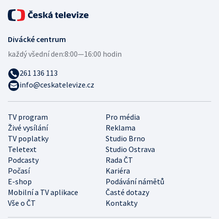
Divácké centrum
každý všední den:
8:00—16:00 hodin
261 136 113
info@ceskatelevize.cz
TV program
Pro média
Živé vysílání
Reklama
TV poplatky
Studio Brno
Teletext
Studio Ostrava
Podcasty
Rada ČT
Počasí
Kariéra
E-shop
Podávání námětů
Mobilní a TV aplikace
Časté dotazy
Vše o ČT
Kontakty