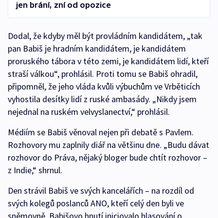
jen brání, zní od opozice
Dodal, že kdyby měl být provládním kandidátem, „tak
pan Babiš je hradním kandidátem, je kandidátem
proruského tábora v této zemi, je kandidátem lidí, kteří
straší válkou“, prohlásil. Proti tomu se Babiš ohradil,
připomněl, že jeho vláda kvůli výbuchům ve Vrběticích
vyhostila desítky lidí z ruské ambasády. „Nikdy jsem
nejednal na ruském velvyslanectví,“ prohlásil.
Médiím se Babiš věnoval nejen při debatě s Pavlem.
Rozhovory mu zaplnily diář na většinu dne. „Budu dávat
rozhovor do Práva, nějaký bloger bude chtít rozhovor –
z Indie,“ shrnul.
Den strávil Babiš ve svých kancelářích – na rozdíl od
svých kolegů poslanců ANO, kteří celý den byli ve
sněmovně. Babišovo hnutí iniciovalo hlasování o