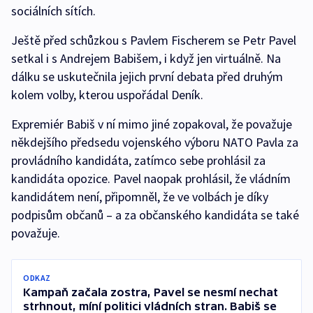
sociálních sítích.
Ještě před schůzkou s Pavlem Fischerem se Petr Pavel
setkal i s Andrejem Babišem, i když jen virtuálně. Na
dálku se uskutečnila jejich první debata před druhým
kolem volby, kterou uspořádal Deník.
Expremiér Babiš v ní mimo jiné zopakoval, že považuje
někdejšího předsedu vojenského výboru NATO Pavla za
provládního kandidáta, zatímco sebe prohlásil za
kandidáta opozice. Pavel naopak prohlásil, že vládním
kandidátem není, připomněl, že ve volbách je díky
podpisům občanů – a za občanského kandidáta se také
považuje.
ODKAZ
Kampaň začala zostra, Pavel se nesmí nechat
strhnout, míní politici vládních stran. Babiš se