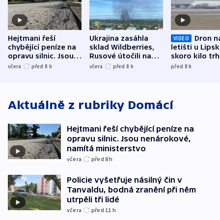
Hejtmani řeší
Ukrajina zasáhla
Dron n
VIDEO
chybějící peníze na
sklad Wildberries,
letišti u Lips
opravu silnic. Jsou
Rusové útočili na
skoro kilo trh
nenárokové, namítá
trh, hasiče či
indicie ukazuj
včera
před 8
h
včera
před 8
h
před 8
h
ministerstvo
stadion
Rusko
Aktuálně z rubriky
Domácí
Hejtmani řeší chybějící peníze na
opravu silnic. Jsou nenárokové,
namítá ministerstvo
včera
před 8
h
Policie vyšetřuje násilný čin v
Tanvaldu, bodná zranění při něm
utrpěli tři lidé
včera
před 11
h