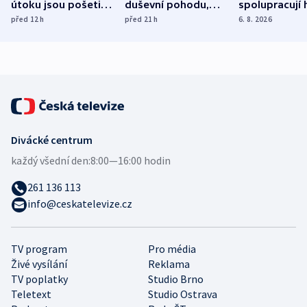
útoku jsou pošetilé,
duševní pohodu,
spolupracují h
míní estonský
ukázala
různých zemí
před 12
h
před 21
h
6. 8. 2026
bezpečnostní
mezinárodní studie
expert
Divácké centrum
každý všední den:
8:00—16:00 hodin
261 136 113
info@ceskatelevize.cz
TV program
Pro média
Živé vysílání
Reklama
TV poplatky
Studio Brno
Teletext
Studio Ostrava