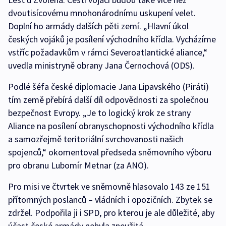
dvoutisícovému mnohonárodnímu uskupení velet.
Doplní ho armády dalších pěti zemí. „Hlavní úkol
českých vojáků je posílení východního křídla. Vycházíme
vstříc požadavkům v rámci Severoatlantické aliance,“
uvedla ministryně obrany Jana Černochová (ODS).
Podlé šéfa české diplomacie Jana Lipavského (Piráti)
tím země přebírá další díl odpovědnosti za společnou
bezpečnost Evropy. „Je to logický krok ze strany
Aliance na posílení obranyschopnosti východního křídla
a samozřejmě teritoriální svrchovanosti našich
spojenců,“ okomentoval předseda sněmovního výboru
pro obranu Lubomír Metnar (za ANO).
Pro misi ve čtvrtek ve sněmovně hlasovalo 143 ze 151
přítomných poslanců – vládních i opozičních. Zbytek se
zdržel. Podpořila ji i SPD, pro kterou je ale důležité, aby
účast české armády nebyla zneužitá.