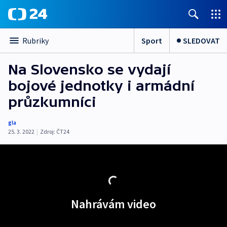
Sport
SLEDOVAT
Rubriky
Na Slovensko se vydají
bojové jednotky i armádní
průzkumníci
gla
25. 3. 2022
|
Zdroj:
ČT24
Nahrávám video