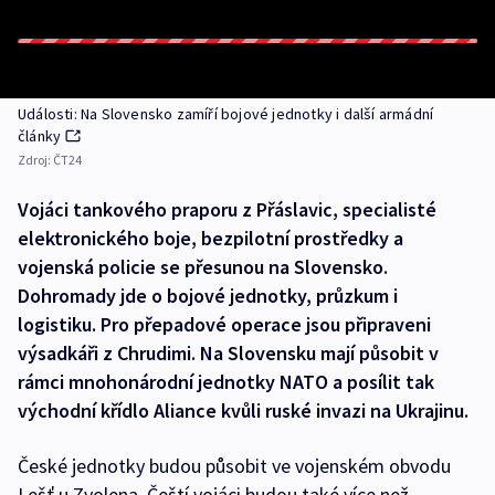
Události: Na Slovensko zamíří bojové jednotky i další armádní
články
Zdroj:
ČT24
Vojáci tankového praporu z Přáslavic, specialisté
elektronického boje, bezpilotní prostředky a
vojenská policie se přesunou na Slovensko.
Dohromady jde o bojové jednotky, průzkum i
logistiku. Pro přepadové operace jsou připraveni
výsadkáři z Chrudimi. Na Slovensku mají působit v
rámci mnohonárodní jednotky NATO a posílit tak
východní křídlo Aliance kvůli ruské invazi na Ukrajinu.
České jednotky budou působit ve vojenském obvodu
Lešť u Zvolena. Čeští vojáci budou také více než