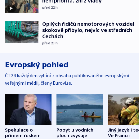
není priorita, zní z vlády
před 22
h
Opilých řidičů nemotorových vozidel
skokově přibylo, nejvíc ve středních
Čechách
před 23
h
Evropský pohled
ČT24 každý den vybírá z obsahu publikovaného evropskými
veřejnými médii, členy Eurovize.
Spekulace o
Pobyt u vodních
Jiný jazyk i t
přímém ruském
ploch zvyšuje
Ve Francii