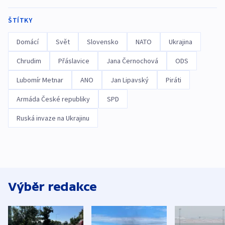
ŠTÍTKY
Domácí
Svět
Slovensko
NATO
Ukrajina
Chrudim
Přáslavice
Jana Černochová
ODS
Lubomír Metnar
ANO
Jan Lipavský
Piráti
Armáda České republiky
SPD
Ruská invaze na Ukrajinu
Výběr redakce