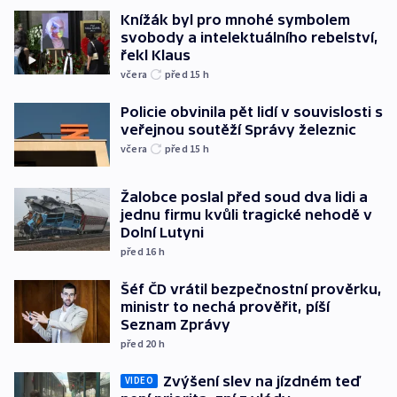
Knížák byl pro mnohé symbolem
svobody a intelektuálního rebelství,
řekl Klaus
včera
před 15
h
Policie obvinila pět lidí v souvislosti s
veřejnou soutěží Správy železnic
včera
před 15
h
Žalobce poslal před soud dva lidi a
jednu firmu kvůli tragické nehodě v
Dolní Lutyni
před 16
h
Šéf ČD vrátil bezpečnostní prověrku,
ministr to nechá prověřit, píší
Seznam Zprávy
před 20
h
Zvýšení slev na jízdném teď
VIDEO