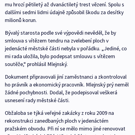
mu hrozí pětiletý až dvanáctiletý trest vězení. Spolu s
dalšími sedmi lidmi údajně způsobil škodu za desítky
milionů korun.
Bývalý starosta podle své výpovědi nevěděl, že by
smlouva s vítězem tendru na zvelebení ploch v
jedenácté městské části nebyla v pořádku. „Jediné, co
mi rada uložila, bylo podepsat smlouvu s vítězem
soutěže,“ prohlásil Mlejnský.
Dokument připravovali jiní zaměstnanci a zkontroloval
ho právník a ekonomický pracovník. Mlejnský prý neměl
žádné pochybnosti. Dodal, že podepisoval veškerá
usnesení rady městské části.
Obžaloba se týká veřejné zakázky z roku 2009 na
rekonstrukci zanedbaných ploch v jedenáctém
pražském obvodu. Při ní se mělo mimo jiné renovovat