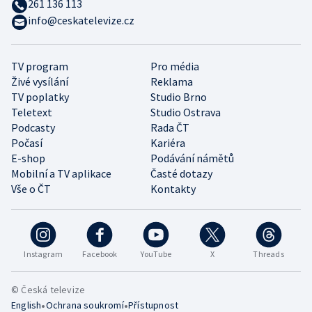
261 136 113
info@ceskatelevize.cz
TV program
Pro média
Živé vysílání
Reklama
TV poplatky
Studio Brno
Teletext
Studio Ostrava
Podcasty
Rada ČT
Počasí
Kariéra
E-shop
Podávání námětů
Mobilní a TV aplikace
Časté dotazy
Vše o ČT
Kontakty
Instagram
Facebook
YouTube
X
Threads
© Česká televize
•
•
English
Ochrana soukromí
Přístupnost