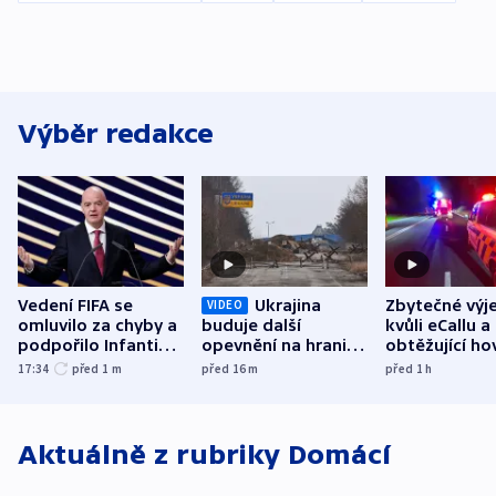
Výběr redakce
Vedení FIFA se
Ukrajina
Zbytečné výj
VIDEO
omluvilo za chyby a
buduje další
kvůli eCallu a
podpořilo Infantina.
opevnění na hranici
obtěžující ho
UEFA trvá na
s Běloruskem
zdržují záchr
17:34
před 1
m
před 16
m
před 1
h
bojkotu
Aktuálně z rubriky
Domácí