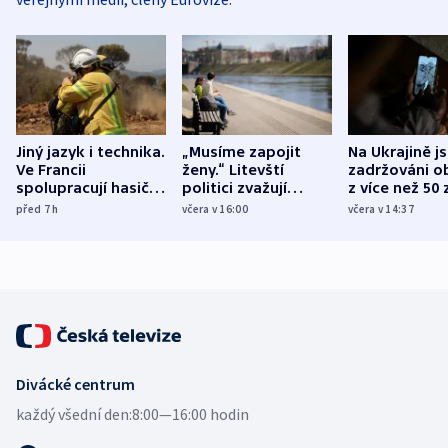
Jiný jazyk i technika.
„Musíme zapojit
Na Ukrajině j
Ve Francii
ženy.“ Litevští
zadržováni o
spolupracují hasiči z
politici zvažují
z více než 50 
různých zemí
dohodu o
Bojovali na s
před 7
h
včera v 16:00
včera v 14:37
demografii
Ruska
Divácké centrum
každý všední den:
8:00—16:00 hodin