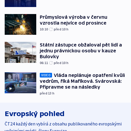
Průmyslová výroba v červnu
vzrostla nejvíce od prosince
10:10
před 10
h
Státní zástupce obžaloval pět lidí a
jednu právnickou osobu v kauze
Bulovky
06:11
před 10
h
Vláda neplánuje opatření kvůli
VIDEO
vedrům, říká Maříková. Svárovská:
Připravme se na následky
před 13
h
Evropský pohled
ČT24 každý den vybírá z obsahu publikovaného evropskými
veřejnými médii, členy Eurovize.