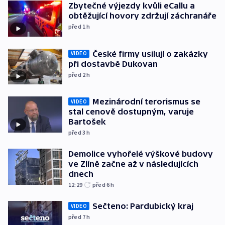
Zbytečné výjezdy kvůli eCallu a
obtěžující hovory zdržují záchranáře
před 1
h
České firmy usilují o zakázky
VIDEO
při dostavbě Dukovan
před 2
h
Mezinárodní terorismus se
VIDEO
stal cenově dostupným, varuje
Bartošek
před 3
h
Demolice vyhořelé výškové budovy
ve Zlíně začne až v následujících
dnech
12:29
před 6
h
Sečteno: Pardubický kraj
VIDEO
před 7
h