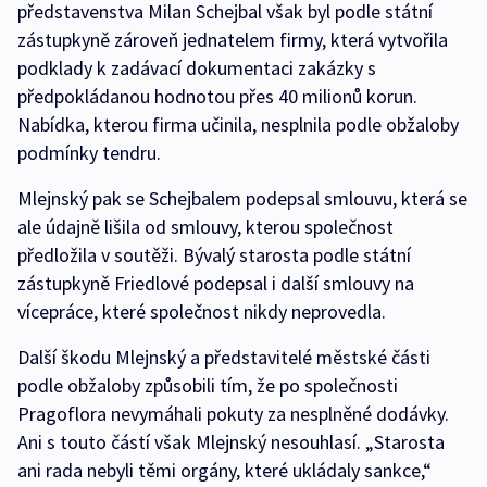
představenstva Milan Schejbal však byl podle státní
zástupkyně zároveň jednatelem firmy, která vytvořila
podklady k zadávací dokumentaci zakázky s
předpokládanou hodnotou přes 40 milionů korun.
Nabídka, kterou firma učinila, nesplnila podle obžaloby
podmínky tendru.
Mlejnský pak se Schejbalem podepsal smlouvu, která se
ale údajně lišila od smlouvy, kterou společnost
předložila v soutěži. Bývalý starosta podle státní
zástupkyně Friedlové podepsal i další smlouvy na
vícepráce, které společnost nikdy neprovedla.
Další škodu Mlejnský a představitelé městské části
podle obžaloby způsobili tím, že po společnosti
Pragoflora nevymáhali pokuty za nesplněné dodávky.
Ani s touto částí však Mlejnský nesouhlasí. „Starosta
ani rada nebyli těmi orgány, které ukládaly sankce,“