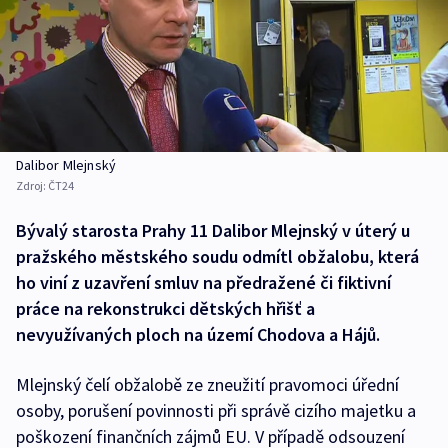
Dalibor Mlejnský
Zdroj:
ČT24
Bývalý starosta Prahy 11 Dalibor Mlejnský v úterý u
pražského městského soudu odmítl obžalobu, která
ho viní z uzavření smluv na předražené či fiktivní
práce na rekonstrukci dětských hřišť a
nevyužívaných ploch na území Chodova a Hájů.
Mlejnský čelí obžalobě ze zneužití pravomoci úřední
osoby, porušení povinnosti při správě cizího majetku a
poškození finančních zájmů EU. V případě odsouzení