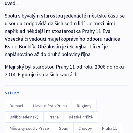
uvedl.
Spolu s bývalým starostou jedenácté městské části se
u soudu zodpovídá dalších sedm lidí. Je mezi nimi
například někdejší místostarostka Prahy 11 Eva
Vosecká či vedoucí majetkoprávního odboru radnice
Kvido Boublík. Obžalován je i Schejbal. Líčení je
naplánováno až do druhé poloviny října.
Mlejnský byl starostou Prahy 11 od roku 2006 do roku
2014. Figuruje i v dalších kauzách.
ŠTÍTKY
Domácí
Hlavní město Praha
Regiony
Dalibor Mlejnský
Praha
Dětské hřiště
Městský soud v Praze
Soud
Chodov
Praha 11