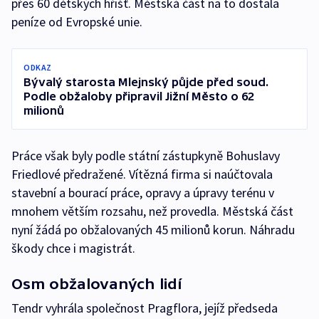
přes 60 dětských hřišť. Městská část na to dostala
peníze od Evropské unie.
ODKAZ
Bývalý starosta Mlejnský půjde před soud.
Podle obžaloby připravil Jižní Město o 62
milionů
Práce však byly podle státní zástupkyně Bohuslavy
Friedlové předražené. Vítězná firma si naúčtovala
stavební a bourací práce, opravy a úpravy terénu v
mnohem větším rozsahu, než provedla. Městská část
nyní žádá po obžalovaných 45 milionů korun. Náhradu
škody chce i magistrát.
Osm obžalovaných lidí
Tendr vyhrála společnost Pragflora, jejíž předseda