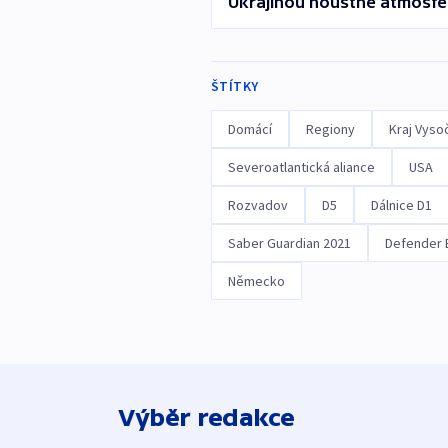
Ukrajinou houstne atmosfé
ŠTÍTKY
Domácí
Regiony
Kraj Vyso
Severoatlantická aliance
USA
Rozvadov
D5
Dálnice D1
Saber Guardian 2021
Defender 
Německo
Výběr redakce