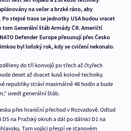
aplánovány na večer a brzké ráno, aby
Po stejné trase se jednotky USA budou vracet
o tom Generální štáb Armády ČR. Američtí
ní NATO Defender Europe přesunují přes Česko
jimkou byl loňský rok, kdy se cvičení nekonalo.
děleny do tří konvojů po třech až čtyřech
bude deset až dvacet kusů kolové techniky.
é republiky stráví maximálně 48 hodin a bude
,“ uvedl generální štáb.
 Česka přes hraniční přechod v Rozvadově. Odtud
 D5 na Pražský okruh a dál po dálnici D1 na
 Jihlavsku. Tam vojáci přespí ve stanovém