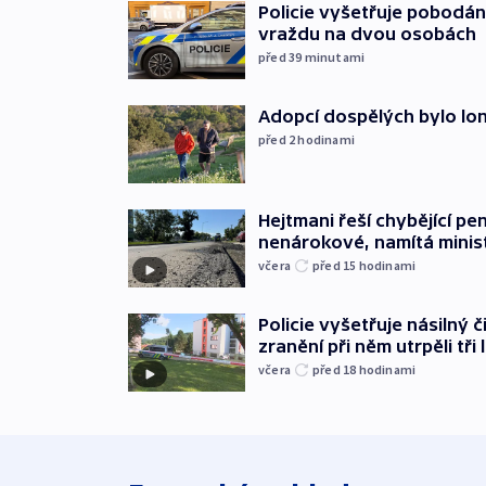
Policie vyšetřuje pobodán
vraždu na dvou osobách
před 39
minutami
Adopcí dospělých bylo lon
před 2
hodinami
Hejtmani řeší chybějící pen
nenárokové, namítá minis
včera
před 15
hodinami
Policie vyšetřuje násilný 
zranění při něm utrpěli tři 
včera
před 18
hodinami