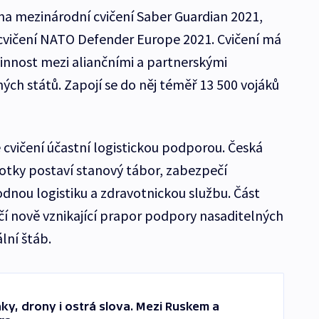
a mezinárodní cvičení Saber Guardian 2021,
o cvičení NATO Defender Europe 2021. Cvičení má
činnost mezi aliančními a partnerskými
h států. Zapojí se do něj téměř 13 500 vojáků
 cvičení účastní logistickou podporou. Česká
notky postaví stanový tábor, zabezpečí
dnou logistiku a zdravotnickou službu. Část
í nově vznikající prapor podpory nasaditelných
lní štáb.
ky, drony i ostrá slova. Mezi Ruskem a