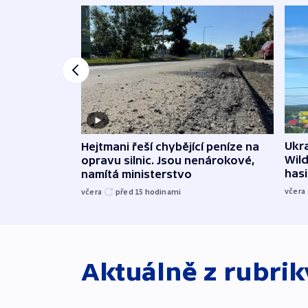
Ukra
Hejtmani řeší chybějící peníze na
Wild
opravu silnic. Jsou nenárokové,
hasi
namítá ministerstvo
včera
včera
před 15
hodinami
Aktuálně z rubri