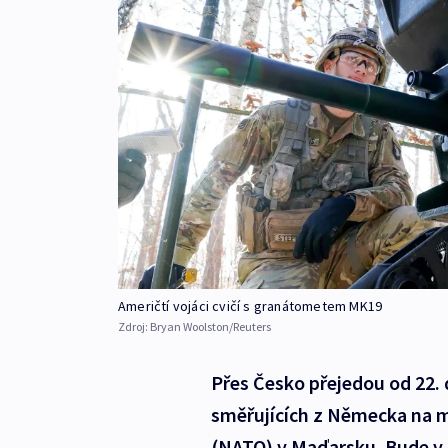
Američtí vojáci cvičí s granátometem MK19
Zdroj:
Bryan Woolston/Reuters
Přes Česko přejedou od 22. 
směřujících z Německa na m
(NATO) v Maďarsku. Bude v n