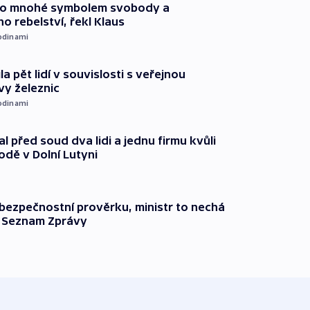
pro mnohé symbolem svobody a
ho rebelství, řekl Klaus
odinami
ila pět lidí v souvislosti s veřejnou
vy železnic
odinami
l před soud dva lidi a jednu firmu kvůli
odě v Dolní Lutyni
l bezpečnostní prověrku, ministr to nechá
ší Seznam Zprávy