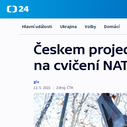
Hlavní události
Ukrajina
Volby
Domácí
Českem projed
na cvičení NA
gla
12. 5. 2021
|
Zdroj:
ČTK