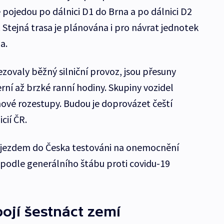
 pojedou po dálnici D1 do Brna a po dálnici D2
 Stejná trasa je plánována i pro návrat jednotek
a.
ovaly běžný silniční provoz, jsou přesuny
ní až brzké ranní hodiny. Skupiny vozidel
ové rozestupy. Budou je doprovázet čeští
icií ČR.
 vjezdem do Česka testováni na onemocnění
je podle generálního štábu proti covidu-19
pojí šestnáct zemí