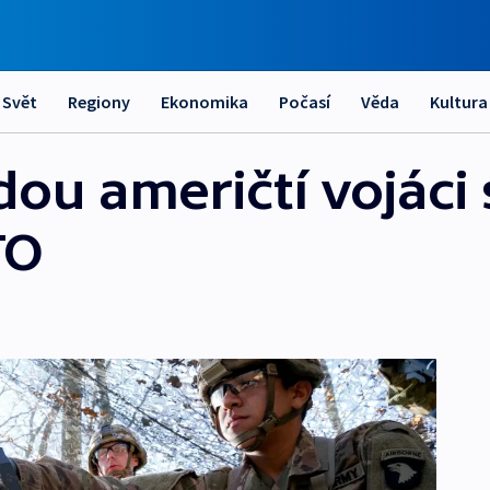
Svět
Regiony
Ekonomika
Počasí
Věda
Kultura
ou američtí vojáci 
TO