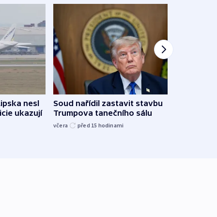
Lipska nesl
Soud nařídil zastavit stavbu
Žido
icie ukazují
Trumpova tanečního sálu
břehu
kriti
včera
před 15
hodinami
před 1