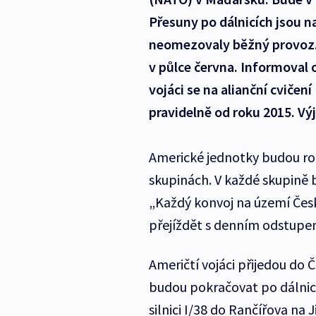
Přesuny po dálnicích jsou n
neomezovaly běžný provoz. 
v půlce června. Informoval 
vojáci se na alianční cviče
pravidelně od roku 2015. Vý
Americké jednotky budou roz
skupinách. V každé skupině 
„Každý konvoj na území Česk
přejíždět s denním odstupem
Američtí vojáci přijedou do
budou pokračovat po dálnici
silnici I/38 do Rančířova na