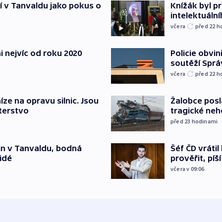
í v Tanvaldu jako pokus o
Knížák byl 
intelektuální
včera
před 22
h
i nejvíc od roku 2020
Policie obvin
soutěží Sprá
včera
před 22
h
íze na opravu silnic. Jsou
Žalobce posla
terstvo
tragické neh
před 23
hodinami
čin v Tanvaldu, bodná
Šéf ČD vráti
lidé
prověřit, pí
včera v 09:06