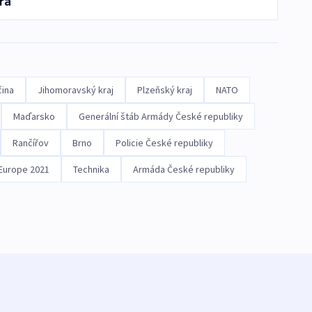
ra
čina
Jihomoravský kraj
Plzeňský kraj
NATO
Maďarsko
Generální štáb Armády České republiky
Rančířov
Brno
Policie České republiky
Europe 2021
Technika
Armáda České republiky