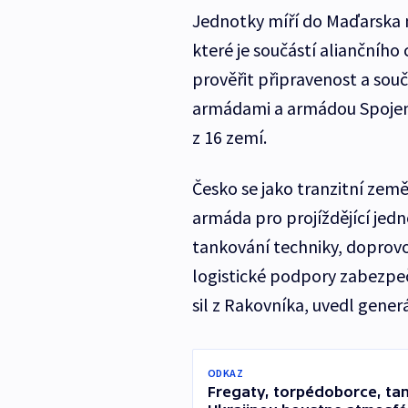
Jednotky míří do Maďarska n
které je součástí aliančníh
prověřit připravenost a sou
armádami a armádou Spojenýc
z 16 zemí.
Česko se jako tranzitní země
armáda pro projíždějící jed
tankování techniky, doprovo
logistické podpory zabezpeč
sil z Rakovníka, uvedl generá
ODKAZ
Fregaty, torpédoborce, tan