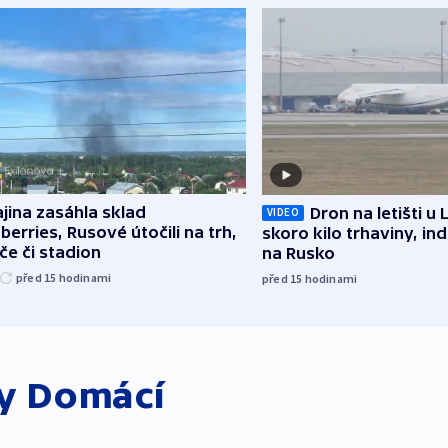
jina zasáhla sklad
Dron na letišti u 
VIDEO
berries, Rusové útočili na trh,
skoro kilo trhaviny, ind
če či stadion
na Rusko
před 15
hodinami
před 15
hodinami
ky
Domácí