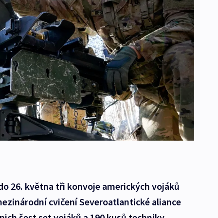
do 26. května tři konvoje amerických vojáků
ezinárodní cvičení Severoatlantické aliance
ich šest set vojáků a 190 kusů techniky.