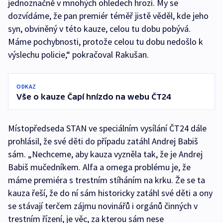
jednoznačně v mnohých ohledech hrozí. My se
dozvídáme, že pan premiér téměř jistě věděl, kde jeho
syn, obviněný v této kauze, celou tu dobu pobývá.
Máme pochybnosti, protože celou tu dobu nedošlo k
výslechu policie,“ pokračoval Rakušan.
ODKAZ
Vše o kauze Čapí hnízdo na webu ČT24
Místopředseda STAN ve speciálním vysílání ČT24 dále
prohlásil, že své děti do případu zatáhl Andrej Babiš
sám. „Nechceme, aby kauza vyzněla tak, že je Andrej
Babiš mučedníkem. Alfa a omega problému je, že
máme premiéra s trestním stíháním na krku. Že se ta
kauza řeší, že do ní sám historicky zatáhl své děti a ony
se stávají terčem zájmu novinářů i orgánů činných v
trestním řízení, je věc, za kterou sám nese