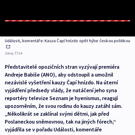
Události, komentáře: Kauza Čapí hnízdo opět hýbe českou politikou
Zdroj:
ČT24
Představitelé opozičních stran vyzývají premiéra
Andreje Babiše (ANO), aby odstoupil a umožnil
nezávislé vyšetření kauzy Čapí hnízdo. Na úterní
vyjádření předsedy vlády, že natáčení jeho syna
reportéry televize Seznam je hyenismus, reagují
upozorněním, že svou rodinu do kauzy zatáhl sám.
„Několikrát se zaklínal svými dětmi, jak před
Poslaneckou sněmovnou, tak na jiných fórech,“
vyjádřila se v pořadu Události, komentáře