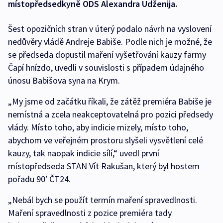
místopředsedkyně ODS Alexandra Udženija.
Šest opozičních stran v úterý podalo návrh na vyslovení
nedůvěry vládě Andreje Babiše. Podle nich je možné, že
se předseda dopustil maření vyšetřování kauzy farmy
Čapí hnízdo, uvedli v souvislosti s případem údajného
únosu Babišova syna na Krym.
„My jsme od začátku říkali, že zátěž premiéra Babiše je
nemístná a zcela neakceptovatelná pro pozici předsedy
vlády. Místo toho, aby indicie mizely, místo toho,
abychom ve veřejném prostoru slyšeli vysvětlení celé
kauzy, tak naopak indicie sílí,“ uvedl první
místopředseda STAN Vít Rakušan, který byl hostem
pořadu 90′ ČT24.
„Nebál bych se použít termín maření spravedlnosti.
Maření spravedlnosti z pozice premiéra tady