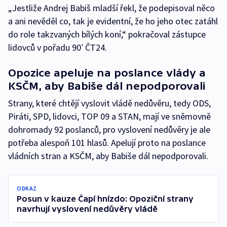
„Jestliže Andrej Babiš mladší řekl, že podepisoval něco
a ani nevěděl co, tak je evidentní, že ho jeho otec zatáhl
do role takzvaných bílých koní,“ pokračoval zástupce
lidovců v pořadu 90′ ČT24.
Opozice apeluje na poslance vlády a
KSČM, aby Babiše dál nepodporovali
Strany, které chtějí vyslovit vládě nedůvěru, tedy ODS,
Piráti, SPD, lidovci, TOP 09 a STAN, mají ve sněmovně
dohromady 92 poslanců, pro vyslovení nedůvěry je ale
potřeba alespoň 101 hlasů. Apelují proto na poslance
vládních stran a KSČM, aby Babiše dál nepodporovali.
ODKAZ
Posun v kauze Čapí hnízdo: Opoziční strany
navrhují vyslovení nedůvěry vládě