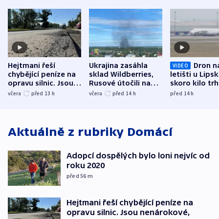
Hejtmani řeší
Ukrajina zasáhla
Dron n
VIDEO
chybějící peníze na
sklad Wildberries,
letišti u Lips
opravu silnic. Jsou
Rusové útočili na
skoro kilo trh
nenárokové, namítá
trh, hasiče či
indicie ukazuj
včera
před 13
h
včera
před 14
h
před 14
h
ministerstvo
stadion
Rusko
Aktuálně z rubriky
Domácí
Adopcí dospělých bylo loni nejvíc od
roku 2020
před 56
m
Hejtmani řeší chybějící peníze na
opravu silnic. Jsou nenárokové,