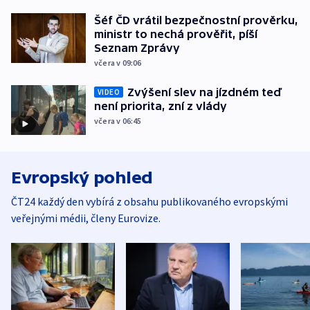
Šéf ČD vrátil bezpečnostní prověrku,
ministr to nechá prověřit, píší
Seznam Zprávy
včera v 09:06
Zvýšení slev na jízdném teď
VIDEO
není priorita, zní z vlády
včera v 06:45
Evropský pohled
ČT24 každý den vybírá z obsahu publikovaného evropskými
veřejnými médii, členy Eurovize.