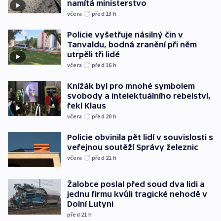
namítá ministerstvo
včera
před 13
h
Policie vyšetřuje násilný čin v
Tanvaldu, bodná zranění při něm
utrpěli tři lidé
včera
před 16
h
Knížák byl pro mnohé symbolem
svobody a intelektuálního rebelství,
řekl Klaus
včera
před 20
h
Policie obvinila pět lidí v souvislosti s
veřejnou soutěží Správy železnic
včera
před 21
h
Žalobce poslal před soud dva lidi a
jednu firmu kvůli tragické nehodě v
Dolní Lutyni
před 21
h