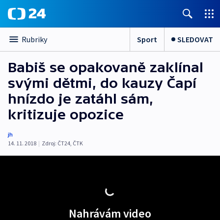
Sport
SLEDOVAT
Rubriky
Babiš se opakovaně zaklínal
svými dětmi, do kauzy Čapí
hnízdo je zatáhl sám,
kritizuje opozice
jh
14. 11. 2018
|
Zdroj:
ČT24
,
ČTK
Nahrávám video