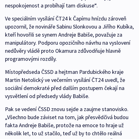
nespokojenost a probíhají tam diskuse“.
Ve speciálním vysílání ČT24 k Čapímu hnízdu zároveň
upozornil, že novináře Sabinu Slonkovou a Jiřího Kubíka,
kteří hovořili se synem Andreje Babiše, považuje za
manipulátory. Podporu opozičního návrhu na vyslovení
nedůvěry vládě proto Okamura zdůvodňuje hlavně
programovými rozdíly.
Místopředseda ČSSD a hejtman Pardubického kraje
Martin Netolický ve večerním vysílání ČT24 uvedl, že
sociální demokraté před dalším postupem čekají na
vysvětlení od předsedy vlády Babiše.
Pak se vedení ČSSD znovu sejde a zaujme stanovisko.
„Všechno bude záviset na tom, jak přesvědčivá budou
fakta Andreje Babiše, protože na emoce to hraje už
několik let, to už stačilo, teď už by to chtělo reálná