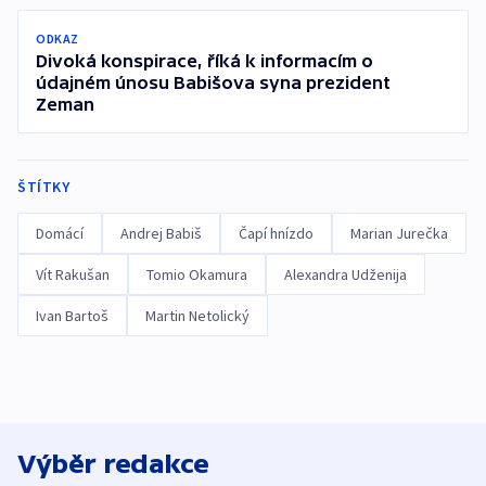
ODKAZ
Divoká konspirace, říká k informacím o
údajném únosu Babišova syna prezident
Zeman
ŠTÍTKY
Domácí
Andrej Babiš
Čapí hnízdo
Marian Jurečka
Vít Rakušan
Tomio Okamura
Alexandra Udženija
Ivan Bartoš
Martin Netolický
Výběr redakce