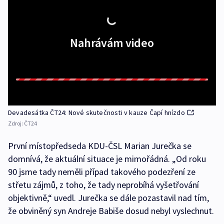
Nahrávám video
Devadesátka ČT24: Nové skutečnosti v kauze Čapí hnízdo
Zdroj:
ČT24
První místopředseda KDU-ČSL Marian Jurečka se
domnívá, že aktuální situace je mimořádná. „Od roku
90 jsme tady neměli případ takového podezření ze
střetu zájmů, z toho, že tady neprobíhá vyšetřování
objektivně,“ uvedl. Jurečka se dále pozastavil nad tím,
že obviněný syn Andreje Babiše dosud nebyl vyslechnut.