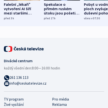
Falešní „lékaři“
Spekulace o
Pobyt u vodn
vytvoření AI šíří
přímém ruském
ploch zvyšuje
mezi staršími
útoku jsou pošetilé,
duševní poho
Poláky nebezpečné
míní estonský
ukázala
před 3
h
před 17
h
včera v 07:30
zdravotní rady
bezpečnostní
mezinárodní 
expert
Divácké centrum
každý všední den:
8:00—16:00 hodin
261 136 113
info@ceskatelevize.cz
TV program
Pro média
Živé vysílání
Reklama