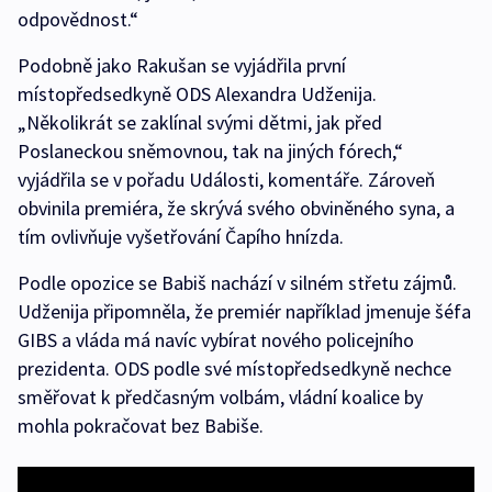
odpovědnost.“
Podobně jako Rakušan se vyjádřila první
místopředsedkyně ODS Alexandra Udženija.
„Několikrát se zaklínal svými dětmi, jak před
Poslaneckou sněmovnou, tak na jiných fórech,“
vyjádřila se v pořadu Události, komentáře. Zároveň
obvinila premiéra, že skrývá svého obviněného syna, a
tím ovlivňuje vyšetřování Čapího hnízda.
Podle opozice se Babiš nachází v silném střetu zájmů.
Udženija připomněla, že premiér například jmenuje šéfa
GIBS a vláda má navíc vybírat nového policejního
prezidenta. ODS podle své místopředsedkyně nechce
směřovat k předčasným volbám, vládní koalice by
mohla pokračovat bez Babiše.