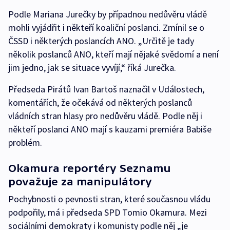
Podle Mariana Jurečky by případnou nedůvěru vládě
mohli vyjádřit i někteří koaliční poslanci. Zmínil se o
ČSSD i některých poslancích ANO. „Určitě je tady
několik poslanců ANO, kteří mají nějaké svědomí a není
jim jedno, jak se situace vyvíjí,“ říká Jurečka.
Předseda Pirátů Ivan Bartoš naznačil v Událostech,
komentářích, že očekává od některých poslanců
vládních stran hlasy pro nedůvěru vládě. Podle něj i
někteří poslanci ANO mají s kauzami premiéra Babiše
problém.
Okamura reportéry Seznamu
považuje za manipulátory
Pochybnosti o pevnosti stran, které současnou vládu
podpořily, má i předseda SPD Tomio Okamura. Mezi
sociálními demokraty i komunisty podle něj „je