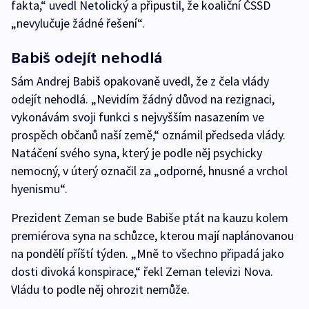
fakta,“ uvedl Netolický a připustil, že koaliční ČSSD
„nevylučuje žádné řešení“.
Babiš odejít nehodlá
Sám Andrej Babiš opakovaně uvedl, že z čela vlády
odejít nehodlá. „Nevidím žádný důvod na rezignaci,
vykonávám svoji funkci s nejvyšším nasazením ve
prospěch občanů naší země,“ oznámil předseda vlády.
Natáčení svého syna, který je podle něj psychicky
nemocný, v úterý označil za „odporné, hnusné a vrchol
hyenismu“.
Prezident Zeman se bude Babiše ptát na kauzu kolem
premiérova syna na schůzce, kterou mají naplánovanou
na pondělí příští týden. „Mně to všechno připadá jako
dosti divoká konspirace,“ řekl Zeman televizi Nova.
Vládu to podle něj ohrozit nemůže.