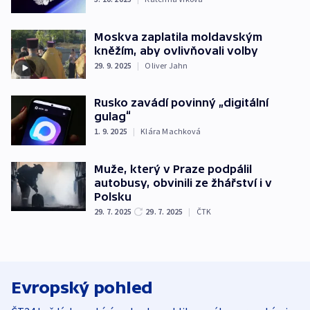
Moskva zaplatila moldavským
kněžím, aby ovlivňovali volby
29. 9. 2025
|
Oliver Jahn
Rusko zavádí povinný „digitální
gulag“
1. 9. 2025
|
Klára Machková
Muže, který v Praze podpálil
autobusy, obvinili ze žhářství i v
Polsku
29. 7. 2025
29. 7. 2025
|
ČTK
Evropský pohled