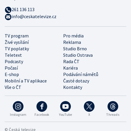
261 136 113
info@ceskatelevize.cz
TV program
Pro média
Živé vysílání
Reklama
TV poplatky
Studio Brno
Teletext
Studio Ostrava
Podcasty
Rada ČT
Počasí
Kariéra
E-shop
Podávání námětů
Mobilní a TV aplikace
Časté dotazy
Vše o ČT
Kontakty
Instagram
Facebook
YouTube
X
Threads
© Česká televize