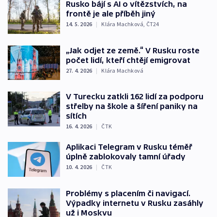
Rusko bájí s AI o vítězstvích, na
frontě je ale příběh jiný
14. 5. 2026
|
Klára Machková
,
ČT24
„Jak odjet ze země.“ V Rusku roste
počet lidí, kteří chtějí emigrovat
27. 4. 2026
|
Klára Machková
V Turecku zatkli 162 lidí za podporu
střelby na škole a šíření paniky na
sítích
16. 4. 2026
|
ČTK
Aplikaci Telegram v Rusku téměř
úplně zablokovaly tamní úřady
10. 4. 2026
|
ČTK
Problémy s placením či navigací.
Výpadky internetu v Rusku zasáhly
už i Moskvu