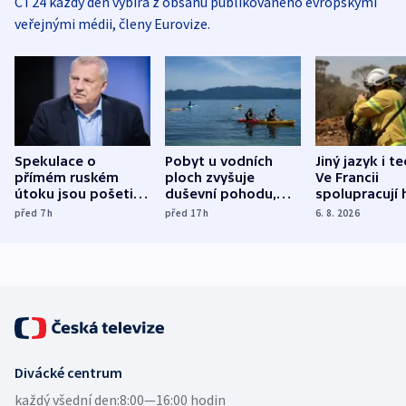
ČT24 každý den vybírá z obsahu publikovaného evropskými
veřejnými médii, členy Eurovize.
Spekulace o
Pobyt u vodních
Jiný jazyk i t
přímém ruském
ploch zvyšuje
Ve Francii
útoku jsou pošetilé,
duševní pohodu,
spolupracují h
míní estonský
ukázala
různých zemí
před 7
h
před 17
h
6. 8. 2026
bezpečnostní
mezinárodní studie
expert
Divácké centrum
každý všední den:
8:00—16:00 hodin