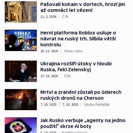
Pašovali kokain v dortech, hrozí jim
až osmnáct let vězení
11. 2. 2026
|
ČTK
Herní platforma Roblox usiluje o
návrat na ruský trh. Slíbila větší
kontrolu
20. 12. 2025
|
Oliver Jahn
Ukrajina rozšíří útoky v hloubi
Ruska, řekl Zelenskyj
27. 10. 2025
|
ČTK
Mrtví a zranění zůstali po úderech
ruských dronů na Cherson
7. 10. 2025
7. 10. 2025
|
Václav Podlešák
Jak Rusko verbuje „agenty na jedno
použití“ skrze AI boty
3. 10. 2025
|
Kateřina Viková