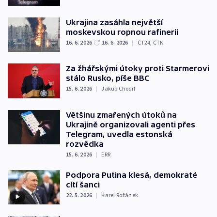
Ukrajina zasáhla největší
moskevskou ropnou rafinerii
16. 6. 2026
16. 6. 2026
|
ČT24
,
ČTK
Za žhářskými útoky proti Starmerovi
stálo Rusko, píše BBC
15. 6. 2026
|
Jakub Chodil
Většinu zmařených útoků na
Ukrajině organizovali agenti přes
Telegram, uvedla estonská
rozvědka
15. 6. 2026
|
ERR
Podpora Putina klesá, demokraté
cítí šanci
22. 5. 2026
|
Karel Rožánek