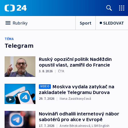
Sport
SLEDOVAT
Rubriky
TÉMA
Telegram
Ruský opoziční politik Naděždin
opustil vlast, zamířil do Francie
3. 8. 2026
|
ČTK
Moskva vydala zatykač na
VIDEO
zakladatele Telegramu Durova
29. 7. 2026
|
Ilona Zasidkovyčová
Novináři odhalili internetový nábor
sabotérů pro akce v Evropě
17. 7. 2026
|
Anete Bērzkalneová
,
LSM English