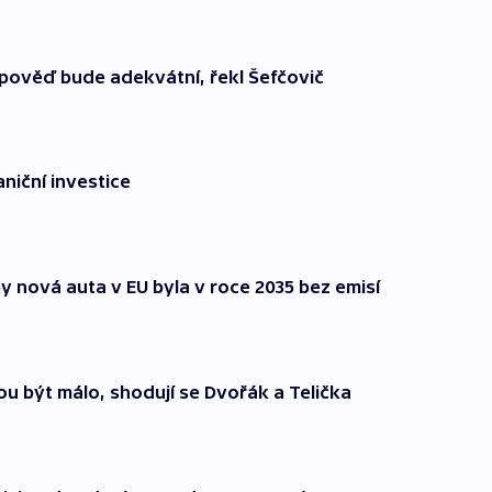
dpověď bude adekvátní, řekl Šefčovič
niční investice
by nová auta v EU byla v roce 2035 bez emisí
u být málo, shodují se Dvořák a Telička