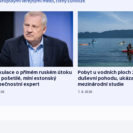
vropskými veřejnými médii, členy Eurovize.
kulace o přímém ruském útoku
Pobyt u vodních ploch 
 pošetilé, míní estonský
duševní pohodu, ukáza
pečnostní expert
mezinárodní studie
026
7. 8. 2026