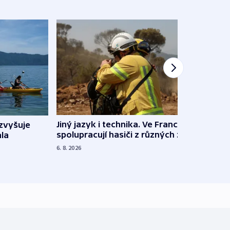
Jiný jazyk i technika. Ve Francii
zvyšuje
„Musí
spolupracují hasiči z různých zemí
la
polit
demo
6. 8. 2026
5. 8. 20