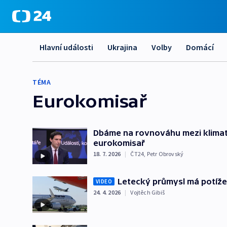
Hlavní události
Ukrajina
Volby
Domácí
TÉMA
Eurokomisař
Dbáme na rovnováhu mezi klimati
eurokomisař
18. 7. 2026
|
ČT24
,
Petr Obrovský
Letecký průmysl má potíže. 
VIDEO
24. 4. 2026
|
Vojtěch Gibiš