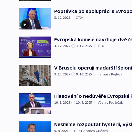
Poptávka po spolupráci s Evropou
5. 12. 2025
|
ČT24
Evropská komise navrhuje dvě ř
3. 12. 2025
3. 12. 2025
|
ČTK
V Bruselu operují maďarští špioni
9. 10. 2025
9. 10. 2025
|
Tamara Kejlová
Hlasování o nedůvěře Evropské ko
10. 7. 2025
10. 7. 2025
|
Václav Podlešák
Nesmíme rozpoutat hysterii, výs
9. 4. 2025
|
ČT24
,
Andrea Gričová