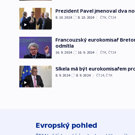
Prezident Pavel jmenoval dva no
8. 10. 2024
8. 10. 2024
|
ČTK
,
ČT24
Francouzský eurokomisař Breton
odmítla
16. 9. 2024
16. 9. 2024
|
ČTK
,
ČT24
Síkela má být eurokomisařem pr
8. 9. 2024
8. 9. 2024
|
ČT24
,
ČTK
Evropský pohled