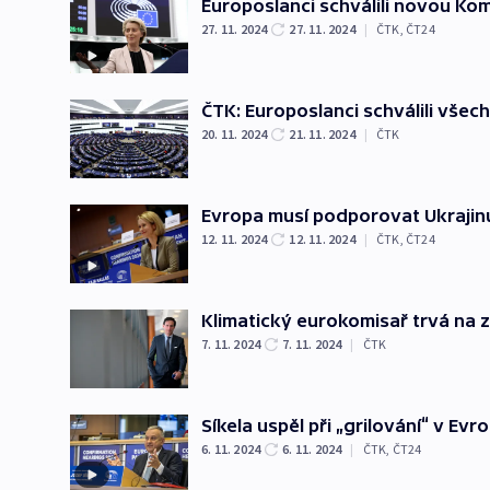
Europoslanci schválili novou Ko
27. 11. 2024
27. 11. 2024
|
ČTK
,
ČT24
ČTK: Europoslanci schválili vše
20. 11. 2024
21. 11. 2024
|
ČTK
Evropa musí podporovat Ukrajinu 
12. 11. 2024
12. 11. 2024
|
ČTK
,
ČT24
Klimatický eurokomisař trvá na 
7. 11. 2024
7. 11. 2024
|
ČTK
Síkela uspěl při „grilování“ v E
6. 11. 2024
6. 11. 2024
|
ČTK
,
ČT24