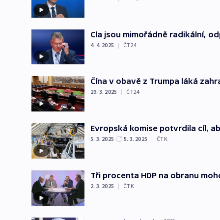
Cla jsou mimořádně radikální, o
4. 4. 2025
|
ČT24
Čína v obavě z Trumpa láká zahra
29. 3. 2025
|
ČT24
Evropská komise potvrdila cíl, a
5. 3. 2025
5. 3. 2025
|
ČTK
Tři procenta HDP na obranu moho
2. 3. 2025
|
ČTK