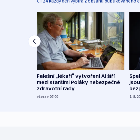
ČT24 každý den vybírá z obsahu publikovaného e
Falešní „lékaři“ vytvoření AI šíří
Spe
mezi staršími Poláky nebezpečné
jsou
zdravotní rady
bez
včera v 07:00
7. 8. 2