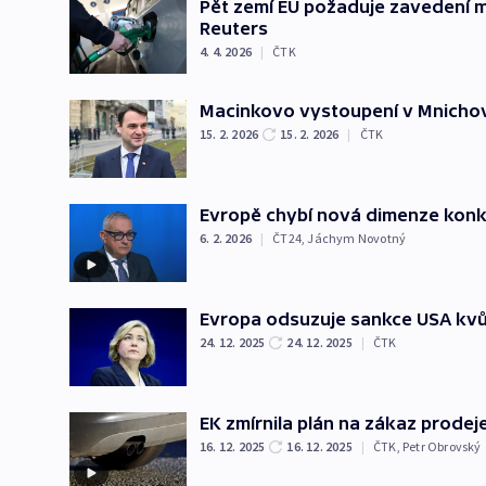
Pět zemí EU požaduje zavedení m
Reuters
4. 4. 2026
|
ČTK
Macinkovo vystoupení v Mnichově 
15. 2. 2026
15. 2. 2026
|
ČTK
Evropě chybí nová dimenze konk
6. 2. 2026
|
ČT24
,
Jáchym Novotný
Evropa odsuzuje sankce USA kvůl
24. 12. 2025
24. 12. 2025
|
ČTK
EK zmírnila plán na zákaz prode
16. 12. 2025
16. 12. 2025
|
ČTK
,
Petr Obrovský