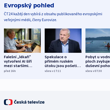
Evropský pohled
ČT24 každý den vybírá z obsahu publikovaného evropskými
veřejnými médii, členy Eurovize.
Falešní „lékaři“
Spekulace o
Pobyt u vodn
vytvoření AI šíří
přímém ruském
ploch zvyšuje
mezi staršími
útoku jsou pošetilé,
duševní poho
Poláky nebezpečné
míní estonský
ukázala
před 16
h
včera v 17:11
včera v 07:30
zdravotní rady
bezpečnostní
mezinárodní 
expert