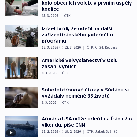
kolo obecních voleb, v prvním uspěly
koalice
15. 3. 2026
|
ČTK
Izrael tvrdí, že udeřil na další
zařízení íránského jaderného
programu
12. 3. 2026
12. 3. 2026
|
ČTK
,
ČT24
,
Reuters
Americké velvyslanectví v Oslu
zasáhl výbuch
8. 3. 2026
|
ČTK
Sobotní dronové útoky v Súdánu si
vyžádaly nejméně 33 životů
8. 3. 2026
|
ČTK
Armáda USA může udeřit na Írán už o
víkendu, píše CNN
18. 2. 2026
19. 2. 2026
|
ČTK
,
Jakub Szántó