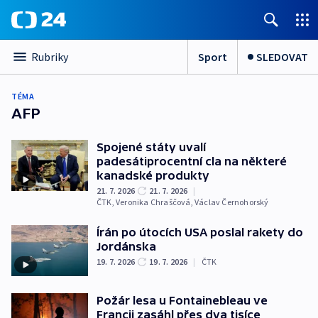
Sport
SLEDOVAT
Rubriky
TÉMA
AFP
Spojené státy uvalí
padesátiprocentní cla na některé
kanadské produkty
21. 7. 2026
21. 7. 2026
|
ČTK
,
Veronika Chraščová
,
Václav Černohorský
Írán po útocích USA poslal rakety do
Jordánska
19. 7. 2026
19. 7. 2026
|
ČTK
Požár lesa u Fontainebleau ve
Francii zasáhl přes dva tisíce