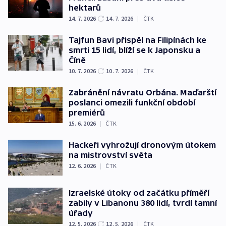
hektarů
14. 7. 2026
14. 7. 2026
|
ČTK
Tajfun Bavi přispěl na Filipínách ke
smrti 15 lidí, blíží se k Japonsku a
Číně
10. 7. 2026
10. 7. 2026
|
ČTK
Zabránění návratu Orbána. Maďarští
poslanci omezili funkční období
premiérů
15. 6. 2026
|
ČTK
Hackeři vyhrožují dronovým útokem
na mistrovství světa
12. 6. 2026
|
ČTK
Izraelské útoky od začátku příměří
zabily v Libanonu 380 lidí, tvrdí tamní
úřady
12. 5. 2026
12. 5. 2026
|
ČTK