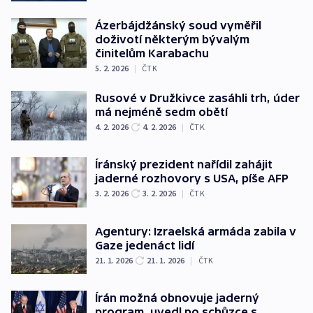
Ázerbájdžánský soud vyměřil
doživotí některým bývalým
činitelům Karabachu
5. 2. 2026
|
ČTK
Rusové v Družkivce zasáhli trh, úder
má nejméně sedm obětí
4. 2. 2026
4. 2. 2026
|
ČTK
Íránský prezident nařídil zahájit
jaderné rozhovory s USA, píše AFP
3. 2. 2026
3. 2. 2026
|
ČTK
Agentury: Izraelská armáda zabila v
Gaze jedenáct lidí
21. 1. 2026
21. 1. 2026
|
ČTK
Írán možná obnovuje jaderný
program, uvedl po schůzce s