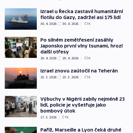
Izrael u Řecka zastavil humanitární
flotilu do Gazy, zadržel asi 175 lidí
30. 4. 2026
30. 4. 2026
|
ČTK
Po silném zemětřesení zasáhly
Japonsko první vlny tsunami, hrozí
další otřesy
20. 4. 2026
20. 4. 2026
|
ČTK
Izrael znovu zaútočil na Teherán
23. 3. 2026
23. 3. 2026
|
ČTK
Výbuchy v Nigérii zabily nejméně 23
lidí, policie je vyšetřuje jako
bombový útok
17. 3. 2026
|
ČTK
Paříž, Marseille a Lyon čeká druhé