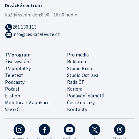
Divácké centrum
každý všední den:
8:00—16:00 hodin
261 136 113
info@ceskatelevize.cz
TV program
Pro média
Živé vysílání
Reklama
TV poplatky
Studio Brno
Teletext
Studio Ostrava
Podcasty
Rada ČT
Počasí
Kariéra
E-shop
Podávání námětů
Mobilní a TV aplikace
Časté dotazy
Vše o ČT
Kontakty
Instagram
Facebook
YouTube
X
Threads