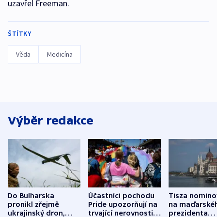
uzavřel Freeman.
ŠTÍTKY
Věda
Medicína
Výběr redakce
Do Bulharska
Účastníci pochodu
Tisza nomino
pronikl zřejmě
Pride upozorňují na
na maďarské
ukrajinský dron,
trvající nerovnosti i
prezidenta