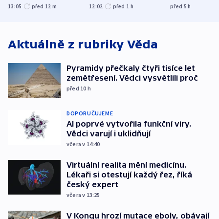
explodoval kilometr
společenskou
bývalého šéf
13:05
před 12
m
12:02
před 1
h
před 5
h
od plynovodu
atmosféru
nejvyššího s
Aktuálně z rubriky
Věda
Pyramidy přečkaly čtyři tisíce let
zemětřesení. Vědci vysvětlili proč
před 10
h
DOPORUČUJEME
AI poprvé vytvořila funkční viry.
Vědci varují i uklidňují
včera v 14:40
Virtuální realita mění medicínu.
Lékaři si otestují každý řez, říká
český expert
včera v 13:25
V Kongu hrozí mutace eboly, obávají