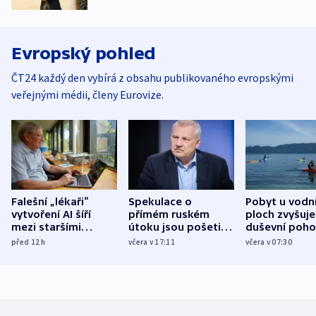
Evropský pohled
ČT24 každý den vybírá z obsahu publikovaného evropskými
veřejnými médii, členy Eurovize.
Falešní „lékaři“
Spekulace o
Pobyt u vodn
vytvoření AI šíří
přímém ruském
ploch zvyšuje
mezi staršími
útoku jsou pošetilé,
duševní poho
Poláky nebezpečné
míní estonský
ukázala
před 12
h
včera v 17:11
včera v 07:30
zdravotní rady
bezpečnostní
mezinárodní 
expert