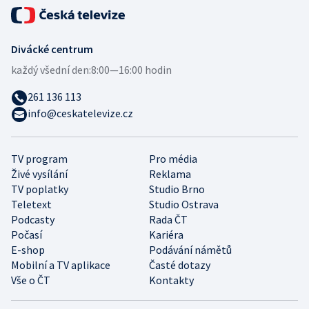
Divácké centrum
každý všední den:
8:00—16:00 hodin
261 136 113
info@ceskatelevize.cz
TV program
Pro média
Živé vysílání
Reklama
TV poplatky
Studio Brno
Teletext
Studio Ostrava
Podcasty
Rada ČT
Počasí
Kariéra
E-shop
Podávání námětů
Mobilní a TV aplikace
Časté dotazy
Vše o ČT
Kontakty