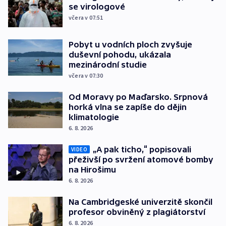
se virologové
včera v 07:51
Pobyt u vodních ploch zvyšuje
duševní pohodu, ukázala
mezinárodní studie
včera v 07:30
Od Moravy po Maďarsko. Srpnová
horká vlna se zapíše do dějin
klimatologie
6. 8. 2026
„A pak ticho,“ popisovali
VIDEO
přeživší po svržení atomové bomby
na Hirošimu
6. 8. 2026
Na Cambridgeské univerzitě skončil
profesor obviněný z plagiátorství
6. 8. 2026