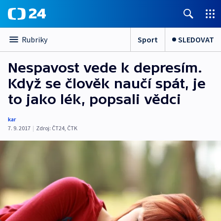
Sport
SLEDOVAT
Rubriky
Nespavost vede k depresím.
Když se člověk naučí spát, je
to jako lék, popsali vědci
kar
7. 9. 2017
|
Zdroj:
ČT24
,
ČTK