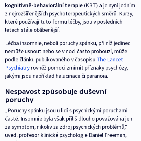
kognitivně-behaviorální terapie
(KBT) a je nyní jedním
z nejrozšířenějších psychoterapeutických směrů. Kurzy,
které používají tuto formu léčby, jsou v posledních
letech stále oblíbenější.
Léčba insomnie, neboli poruchy spánku, při níž jedinec
nemůže usnout nebo se v noci často probouzí, může
podle článku publikovaného v časopisu
The Lancet
Psychiatry
rovněž pomoci zmírnit příznaky psychózy,
jakými jsou například halucinace či paranoia.
Nespavost způsobuje duševní
poruchy
„Poruchy spánku jsou u lidí s psychickými poruchami
časté. Insomnie byla však příliš dlouho považována jen
za symptom, nikoliv za zdroj psychických problémů,“
uvedl profesor klinické psychologie Daniel Freeman,