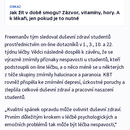
ODKAZ
Jak žít v době smogu? Zázvor, vitamíny, hory. A
k lékaři, jen pokud je to nutné
Freemanův tým sledoval duševní zdraví studentů
prostřednictvím on-line dotazníků v 1., 3., 10. a 22.
týdnu léčby. Vědci následně dospěli k závěru, že se
výrazně zmírnily příznaky nespavosti u studentů, kteří
podstoupili on-line léčbu, a o něco méně se u některých
z téže skupiny zmírnily halucinace a paranoia. KBT
rovněž přispěla ke zmírnění depresí, úzkostné poruchy a
zlepšila celkové duševní zdraví a pracovní nasazení
studentů.
„Kvalitní spánek opravdu může ovlivnit duševní zdraví.
Prvním důležitým krokem v léčbě psychologických a
emočních problémů tak může být léčba nespavosti,“