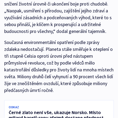
snížení životní úrovně či ukončení boje proti chudobě.
„Naopak, usmíření s přírodou, zajištění jejího zdraví a
využívání zásadních a podceňovaných výhod, které to s
sebou přináší, je klíčem k prosperující a udržitelné
budoucnosti pro všechny,“ dodal generální tajemník.
Současná environmentální opatření podle zprávy
zdaleka nedostačují. Planeta stále směřuje k oteplení o
tři stupně Celsia oproti úrovni před nástupem
průmyslové revoluce, což by podle vědců mělo
katastrofální důsledky pro životy lidí na mnoha místech
světa. Miliony druhů čelí vyhynutí a 90 procent všech lidí
žije ve znečištěném ovzduší, které způsobuje miliony
předčasných úmrtí ročně.
ODKAZ
Černé zlato není vše, ukazuje Norsko. Místo
miliard barelů ropy zřejmě dostane přednost