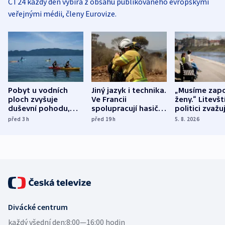
ČT24 každý den vybírá z obsahu publikovaného evropskými
veřejnými médii, členy Eurovize.
Pobyt u vodních
Jiný jazyk i technika.
„Musíme zapo
ploch zvyšuje
Ve Francii
ženy.“ Litevšt
duševní pohodu,
spolupracují hasiči z
politici zvažuj
ukázala
různých zemí
dohodu o
před 3
h
před 19
h
5. 8. 2026
mezinárodní studie
demografii
Divácké centrum
každý všední den:
8:00—16:00 hodin