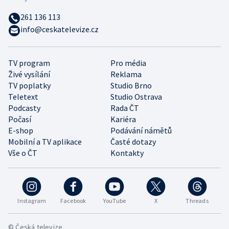
261 136 113
info@ceskatelevize.cz
TV program
Pro média
Živé vysílání
Reklama
TV poplatky
Studio Brno
Teletext
Studio Ostrava
Podcasty
Rada ČT
Počasí
Kariéra
E-shop
Podávání námětů
Mobilní a TV aplikace
Časté dotazy
Vše o ČT
Kontakty
Instagram
Facebook
YouTube
X
Threads
© Česká televize