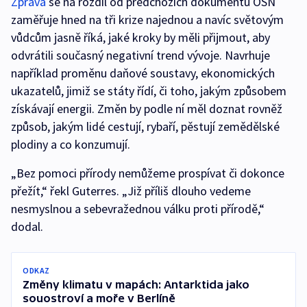
Zpráva
se na rozdíl od předchozích dokumentů OSN
zaměřuje hned na tři krize najednou a navíc světovým
vůdcům jasně říká, jaké kroky by měli přijmout, aby
odvrátili současný negativní trend vývoje. Navrhuje
například proměnu daňové soustavy, ekonomických
ukazatelů, jimiž se státy řídí, či toho, jakým způsobem
získávají energii. Změn by podle ní měl doznat rovněž
způsob, jakým lidé cestují, rybaří, pěstují zemědělské
plodiny a co konzumují.
„Bez pomoci přírody nemůžeme prospívat či dokonce
přežít,“ řekl Guterres. „Již příliš dlouho vedeme
nesmyslnou a sebevražednou válku proti přírodě,“
dodal.
ODKAZ
Změny klimatu v mapách: Antarktida jako
souostroví a moře v Berlíně