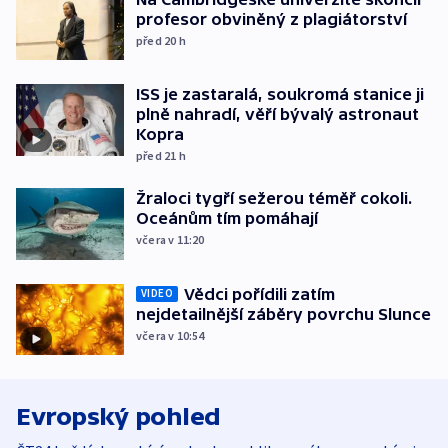
profesor obviněný z plagiátorství
před 20
h
ISS je zastaralá, soukromá stanice ji
plně nahradí, věří bývalý astronaut
Kopra
před 21
h
Žraloci tygří sežerou téměř cokoli.
Oceánům tím pomáhají
včera v 11:20
Vědci pořídili zatím
VIDEO
nejdetailnější záběry povrchu Slunce
včera v 10:54
Evropský pohled