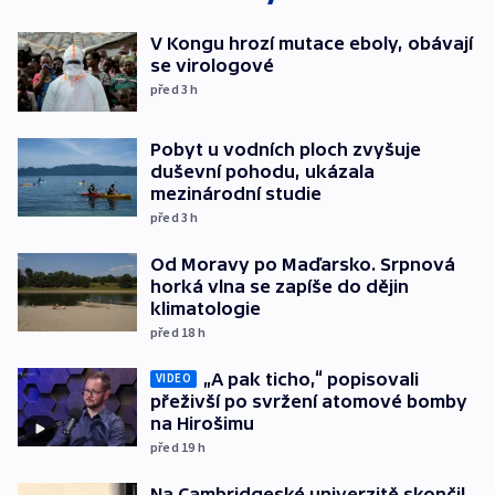
V Kongu hrozí mutace eboly, obávají
se virologové
před 3
h
Pobyt u vodních ploch zvyšuje
duševní pohodu, ukázala
mezinárodní studie
před 3
h
Od Moravy po Maďarsko. Srpnová
horká vlna se zapíše do dějin
klimatologie
před 18
h
„A pak ticho,“ popisovali
VIDEO
přeživší po svržení atomové bomby
na Hirošimu
před 19
h
Na Cambridgeské univerzitě skončil