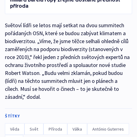
příroda
Světoví lídři se letos mají setkat na dvou summitech
pořádaných OSN, které se budou zabývat klimatem a
biodiverzitou. „Víme, že jsme těžce selhali ohledně cílů
zaměřených na podporu biodiverzity (stanovených v
roce 2010),“ řekl jeden z předních světových expertů na
ochranu životního prostředí a spoluautor nové studie
Robert Watson. „Budu velmi zklamán, pokud budou
(lídři) na těchto summitech mluvit jen o plánech a
cílech. Musí se hovořit o činech – to je skutečně to
zásadní,“ dodal.
ŠTÍTKY
Věda
Svět
Příroda
Válka
António Guterres